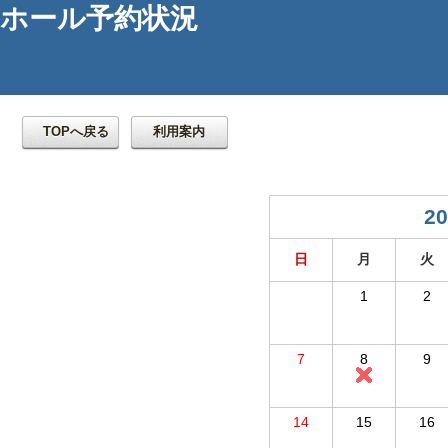
ホール予約状況
TOPへ戻る
利用案内
20
日
月
火
1
2
7
8
9
14
15
16