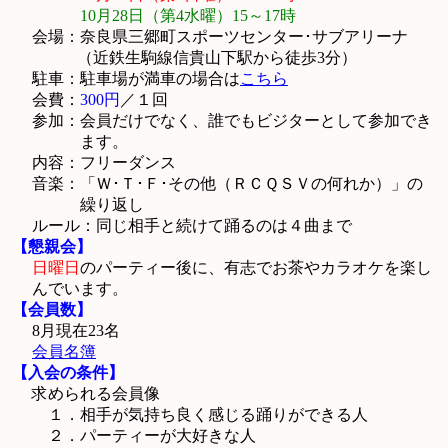
10月28日（第4水曜）15～17時
会場：奈良県三郷町スポーツセンター･サブアリーナ
（近鉄生駒線信貴山下駅から徒歩3分）
駐車：駐車場が満車の場合は
こちら
会費：
300円
／１回
参加：会員だけでなく、誰でもビジターとして参加でき
ます。
内容：フリーダンス
音楽：「Ｗ･Ｔ･Ｆ･その他（ＲＣＱＳＶの何れか）」の
繰り返し
ルール：同じ相手と続けて踊るのは４曲まで
【懇親会】
日曜日
のパーティー後に、有志でお茶やカラオケを楽し
んでいます。
【会員数】
8月現在23名
会員名簿
【入会の条件】
求められる会員像
１．相手が気持ち良く感じる踊りができる人
２．パーティーが大好きな人