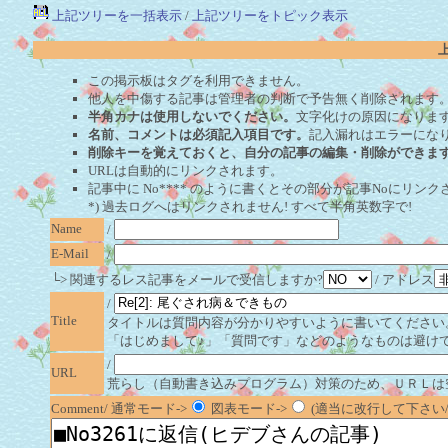
上記ツリーを一括表示
/
上記ツリーをトピック表示
この掲示板はタグを利用できません。
他人を中傷する記事は管理者の判断で予告無く削除されます
半角カナは使用しないでください。
文字化けの原因になりま
名前、コメントは必須記入項目です。
記入漏れはエラーにな
削除キーを覚えておくと、自分の記事の編集・削除ができま
URLは自動的にリンクされます。
記事中に No**** のように書くとその部分が記事Noにリンクさ
*) 過去ログへはリンクされません! すべて半角英数字で!
Name
/
E-Mail
/
└> 関連するレス記事をメールで受信しますか?
/ アドレス
/
Title
タイトルは質問内容が分かりやすいように書いてください
「はじめまして♪」「質問です」などのようなものは避け
/
URL
荒らし（自動書き込みプログラム）対策のため、ＵＲＬは
Comment/ 通常モード->
図表モード->
(適当に改行して下さい/半