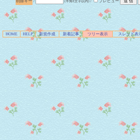
削除キー
/
/
プレビュー
(半角8文字以内)
HOME
HELP
新規作成
新着記事
ツリー表示
スレッド表