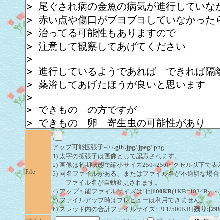
/
アップ可能拡張子=> /
.gif
/
.jpg
/
.jpeg
/.png
1) 太字の拡張子は画像として認識されます。
2) 画像は初期状態で縮小サイズ250×250ピクセル以下で
File
3) 同名ファイルがある、またはファイル名が不適切な場合
ファイル名が自動変更されます。
4) アップ可能ファイルサイズは1回
100KB
(1KB=1024By
5) ファイルアップ時はプレビューは利用できません。
6) スレッド内の合計ファイルサイズ:[201/500KB]
残り:[29