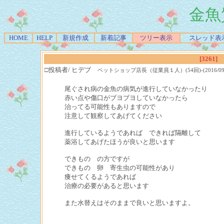
金魚
HOME
HELP
新規作成
新着記事
ツリー表示
スレッド表
[3261]
□投稿者/ ヒデブ
ペットショップ店長（従業員１人）(54回)-(2016/09/03(S
尾ぐされ病の金魚の病気が進行していなかったり
赤い点や傷口がブヨブヨしていなかったら
治ってる可能性もありますので
注意して観察してあげてください
進行しているようであれば できれば隔離して
薬浴してあげたほうが良いと思います
できもの の方ですが
できもの 卵 寄生虫の可能性があり
痩せてくるようであれば
治療の必要があると思います
また水替えはそのままで良いと思いますよ。