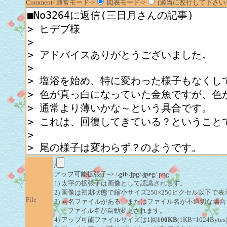
Comment/ 通常モード->
図表モード->
(適当に改行して下さい/半
/
アップ可能拡張子=> /
.gif
/
.jpg
/
.jpeg
/.png
1) 太字の拡張子は画像として認識されます。
2) 画像は初期状態で縮小サイズ250×250ピクセル以下で
File
3) 同名ファイルがある、またはファイル名が不適切な場合
ファイル名が自動変更されます。
4) アップ可能ファイルサイズは1回
100KB
(1KB=1024By