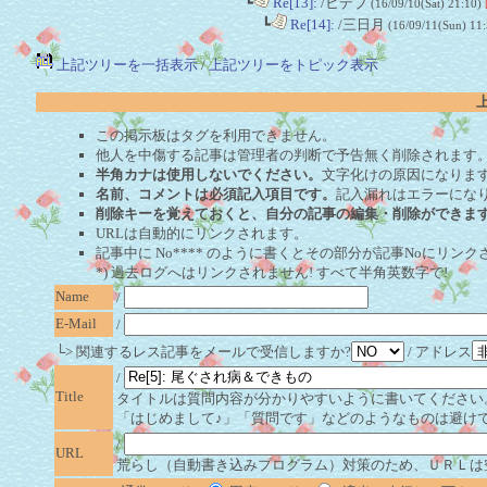
┗
Re[13]:
/ヒデブ
(16/09/10(Sat) 21:10)
┗
Re[14]:
/三日月
(16/09/11(Sun) 11
上記ツリーを一括表示
/
上記ツリーをトピック表示
この掲示板はタグを利用できません。
他人を中傷する記事は管理者の判断で予告無く削除されます
半角カナは使用しないでください。
文字化けの原因になりま
名前、コメントは必須記入項目です。
記入漏れはエラーにな
削除キーを覚えておくと、自分の記事の編集・削除ができま
URLは自動的にリンクされます。
記事中に No**** のように書くとその部分が記事Noにリンクさ
*) 過去ログへはリンクされません! すべて半角英数字で!
Name
/
E-Mail
/
└> 関連するレス記事をメールで受信しますか?
/ アドレス
/
Title
タイトルは質問内容が分かりやすいように書いてください
「はじめまして♪」「質問です」などのようなものは避け
/
URL
荒らし（自動書き込みプログラム）対策のため、ＵＲＬは