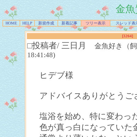
金魚
HOME
HELP
新規作成
新着記事
ツリー表示
スレッド表
[3264]
□投稿者/ 三日月
金魚好き（飼育歴１
18:41:48)
ヒデブ様
アドバイスありがとうご
塩浴を始め、特に変わっ
色が真っ白になっていた