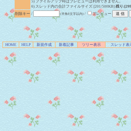
5) ファイルアップ時はプレビューは利用できません。
6) スレッド内の合計ファイルサイズ:[201/500KB]
残り:[29
削除キー
/
/
プレビュー
(半角8文字以内)
HOME
HELP
新規作成
新着記事
ツリー表示
スレッド表