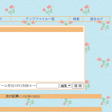
ク
アップファイル一覧
検索
過去ログ
メール受信/OFF]
削除キー/
次の記事
(この記事の返信)