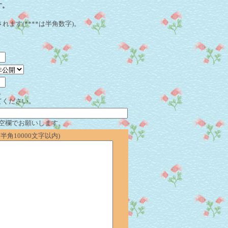
す。
れます(****は半角数字)。
。
てください。
空欄でお願いします。
角10000文字以内)