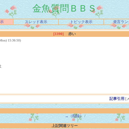
金魚質問ＢＢＳ
示
スレッド表示
トピック表示
発言ラン
[3390]
赤い
) 15:36:50)
よ
。
記事引用
[
→（削除）
/
上記関連ツリー