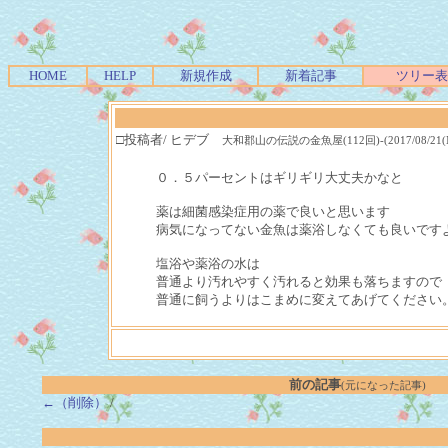
HOME
HELP
新規作成
新着記事
ツリー表
□投稿者/ ヒデブ
大和郡山の伝説の金魚屋(112回)-(2017/08/21(Mon
０．５パーセントはギリギリ大丈夫かなと
薬は細菌感染症用の薬で良いと思います
病気になってない金魚は薬浴しなくても良いです
塩浴や薬浴の水は
普通より汚れやすく汚れると効果も落ちますので
普通に飼うよりはこまめに変えてあげてください
前の記事
(元になった記事)
←（削除）
/