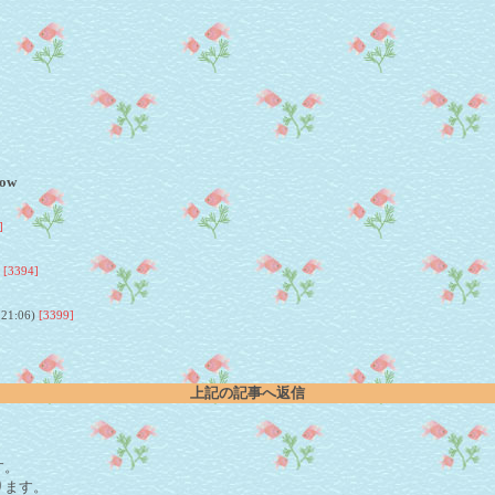
ow
]
)
[3394]
 21:06)
[3399]
上記の記事へ返信
。
す。
ります。