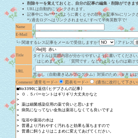
削除キーを覚えておくと、自分の記事の編集・削除ができま
URLは自動的にリンクされます。
記事中に No**** のように書くとその部分が記事Noにリンクさ
*) 過去ログへはリンクされません! すべて半角英数字で!
Name
/
E-Mail
/
└> 関連するレス記事をメールで受信しますか?
/ アドレス
/
Title
タイトルは質問内容が分かりやすいように書いてください
「はじめまして♪」「質問です」などのようなものは避け
/
URL
荒らし（自動書き込みプログラム）対策のため、ＵＲＬは
Comment/ 通常モード->
図表モード->
(適当に改行して下さい/半