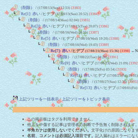
（削除）
/
(17/08/13(Sun) 12:53)
[3383]
┗
Re[1]: 赤い
/ヒデブ
(17/08/13(Sun) 20:52)
[3384]
┗
（削除）
/
(17/08/14(Mon) 02:04)
[3385]
┗
Re[3]: 赤い
/ヒデブ
(17/08/15(Tue) 20:07)
[3386]
┗
（削除）
/
(17/08/16(Wed) 04:55)
[3387]
┗
Re[5]: 赤い
/ヒデブ
(17/08/16(Wed) 19:20)
[3388]
┗
（削除）
/
(17/08/16(Wed) 19:43)
[3389]
┗
Re[7]: 赤い
/ヒデブ
←N
(17/08/21(Mon) 15:36)
[3390]
┗
（削除）
/
(17/08/22(Tue) 04:28)
[3391]
┗
Re[9]: 赤い
/ヒデブ
(17/08/23(Wed) 21:09)
[3392
┗
（削除）
/
(17/08/25(Fri) 03:54)
[3393]
┗
Re[11]: 赤い
/ヒデブ
(17/08/25(Fri) 19:01
┗
（削除）
/
(17/08/27(Sun) 12:35)
[3395]
┗
Re[13]: 赤い
/ヒデブ
(17/09/01(Fri)
上記ツリーを一括表示
/
上記ツリーをトピック表示
この掲示板はタグを利用できません。
他人を中傷する記事は管理者の判断で予告無く削除されます
半角カナは使用しないでください。
文字化けの原因になりま
名前、コメントは必須記入項目です。
記入漏れはエラーにな