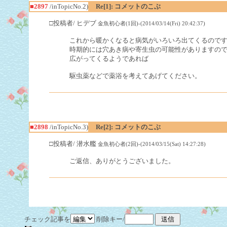
■2897
/inTopicNo.2)
Re[1]: コメットのこぶ
□投稿者/ ヒデブ
金魚初心者(1回)-(2014/03/14(Fri) 20:42:37)
これから暖かくなると病気がいろいろ出てくるので
時期的には穴あき病や寄生虫の可能性がありますの
広がってくるようであれば
駆虫薬などで薬浴を考えてあげてください。
■2898
/inTopicNo.3)
Re[2]: コメットのこぶ
□投稿者/ 潜水艦
金魚初心者(2回)-(2014/03/15(Sat) 14:27:28)
ご返信、ありがとうございました。
チェック記事を
削除キー/