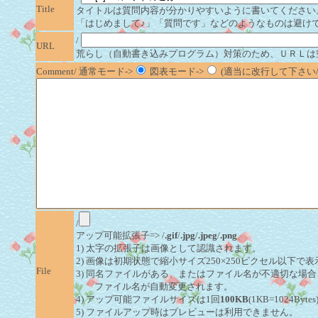
Title
タイトルは質問内容が分かりやすいように書いてください
「はじめまして♪」「質問です」などのようなものは避け
/
URL
荒らし（自動書き込みプログラム）対策のため、ＵＲＬは
Comment/ 通常モード->
図表モード->
(適当に改行して下さい/半
/
アップ可能拡張子=> /
.gif
/
.jpg
/
.jpeg
/
.png
1) 太字の拡張子は画像として認識されます。
2) 画像は初期状態で縮小サイズ250×250ピクセル以下で
File
3) 同名ファイルがある、またはファイル名が不適切な場合
ファイル名が自動変更されます。
4) アップ可能ファイルサイズは1回
100KB
(1KB=1024By
5) ファイルアップ時はプレビューは利用できません。