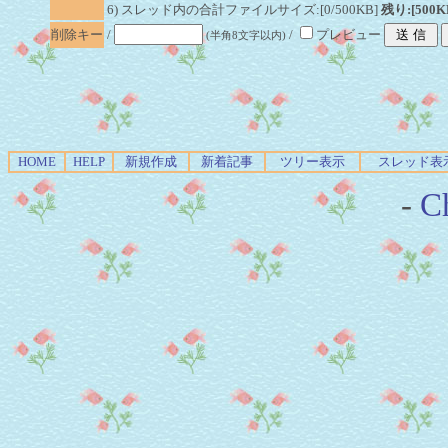
6) スレッド内の合計ファイルサイズ:[0/500KB]
残り:[500K
削除キー
/
/
プレビュー
(半角8文字以内)
HOME
HELP
新規作成
新着記事
ツリー表示
スレッド表
-
Ch