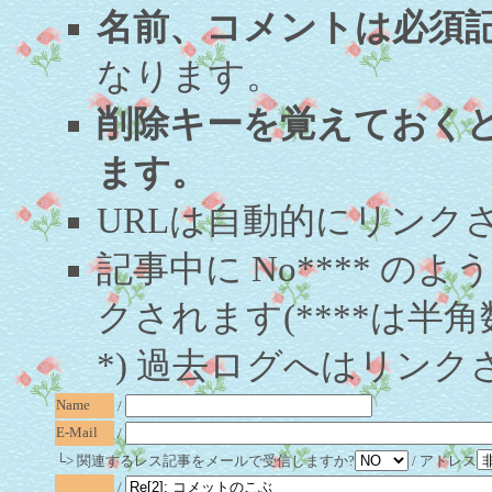
名前、コメントは必須
なります。
削除キーを覚えておく
ます。
URLは自動的にリンク
記事中に No**** 
クされます(****は半角
*) 過去ログへはリンク
Name
/
E-Mail
/
└> 関連するレス記事をメールで受信しますか?
/ アドレス
/