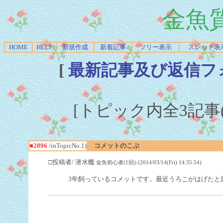
金魚
HOME
HELP
新規作成
新着記事
ツリー表示
スレッド表
[
最新記事及び返信フ
[トピック内全3記事(1-
■2896
/inTopicNo.1)
コメットのこぶ
□投稿者/ 潜水艦
金魚初心者(1回)-(2014/03/14(Fri) 14:35:54)
3年飼っているコメットです。最近うろこがはげたと