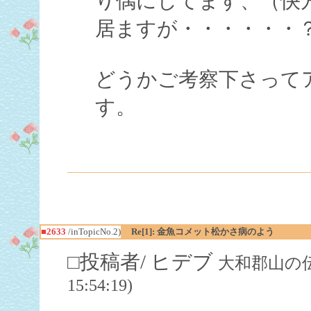
り偶にしてます、（快
居ますが・・・・・・
どうかご考察下さって
す。
■2633
/inTopicNo.2)
Re[1]: 金魚コメット松かさ病のよう
□投稿者/ ヒデブ
大和郡山の伝説の
15:54:19)