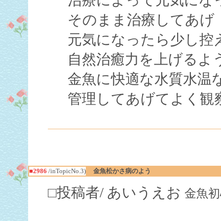
そのまま治療してあげ
元気になったら少し控
自然治癒力を上げるよ
金魚に快適な水質水温
管理してあげてよく観
■2986
/inTopicNo.3)
金魚松かさ病のよう
□投稿者/ あいうえお
金魚初心者