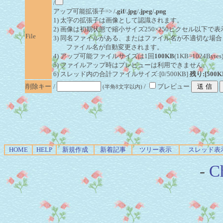
/
アップ可能拡張子=> /
.gif
/
.jpg
/
.jpeg
/
.png
1) 太字の拡張子は画像として認識されます。
2) 画像は初期状態で縮小サイズ250×250ピクセル以下で
File
3) 同名ファイルがある、またはファイル名が不適切な場合
ファイル名が自動変更されます。
4) アップ可能ファイルサイズは1回
100KB
(1KB=1024By
5) ファイルアップ時はプレビューは利用できません。
6) スレッド内の合計ファイルサイズ:[0/500KB]
残り:[500K
削除キー
/
/
プレビュー
(半角8文字以内)
HOME
HELP
新規作成
新着記事
ツリー表示
スレッド表
-
Ch