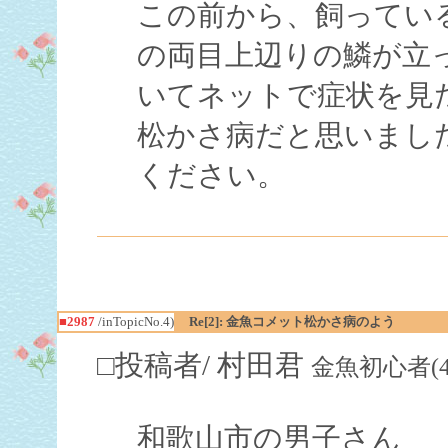
この前から、飼っている
の両目上辺りの鱗が立
いてネットで症状を見
松かさ病だと思いまし
ください。
■2987
/inTopicNo.4)
Re[2]: 金魚コメット松かさ病のよう
□投稿者/ 村田君
金魚初心者(4回)-
和歌山市の男子さん