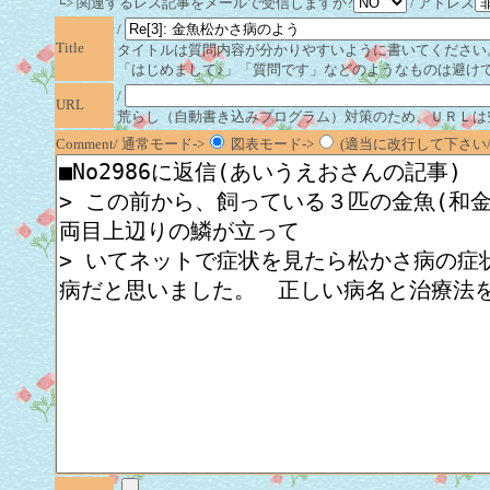
└> 関連するレス記事をメールで受信しますか?
/ アドレス
/
Title
タイトルは質問内容が分かりやすいように書いてください
「はじめまして♪」「質問です」などのようなものは避け
/
URL
荒らし（自動書き込みプログラム）対策のため、ＵＲＬは
Comment/ 通常モード->
図表モード->
(適当に改行して下さい/半