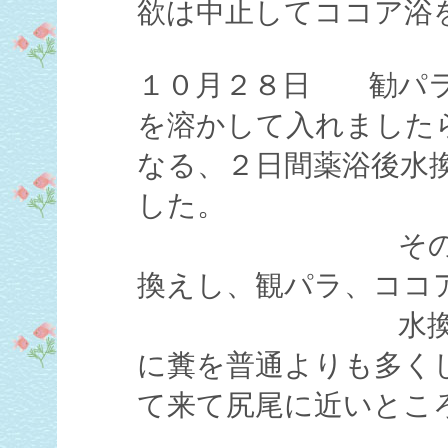
欲は中止してココア浴
１０月２８日 勧パラ
を溶かして入れました
なる、２日間薬浴後水
した。
その後１２月
換えし、観パラ、ココ
水換えの時見
に糞を普通よりも多く
て来て尻尾に近いとこ