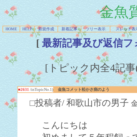
金魚
HOME
HELP
新規作成
新着記事
ツリー表示
スレッド表
[
最新記事及び返信フ
[トピック内全4記事(1-
■2631
/inTopicNo.1)
金魚コメット松かさ病のよう
□投稿者/ 和歌山市の男子
金
こんにちは