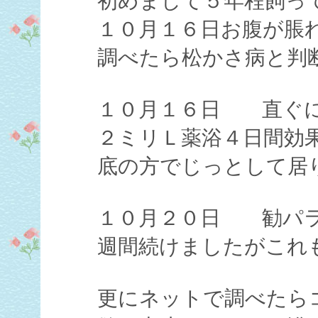
初めまして５年程飼っ
１０月１６日お腹が脹
調べたら松かさ病と判
１０月１６日 直ぐに
２ミリＬ薬浴４日間効
底の方でじっとして居
１０月２０日 勧パラ
週間続けましたがこれ
更にネットで調べたら