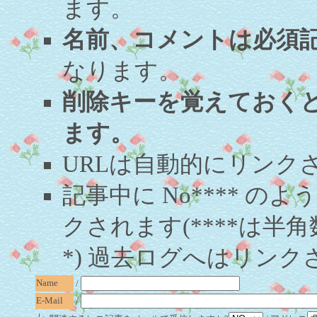
ます。
名前、コメントは必須
なります。
削除キーを覚えておく
ます。
URLは自動的にリンク
記事中に No**** 
クされます(****は半角
*) 過去ログへはリンク
Name
/
E-Mail
/