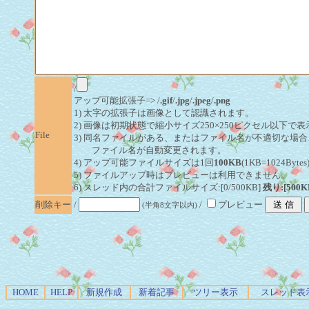
/
アップ可能拡張子=> /
.gif
/
.jpg
/
.jpeg
/
.png
1) 太字の拡張子は画像として認識されます。
2) 画像は初期状態で縮小サイズ250×250ピクセル以下で
File
3) 同名ファイルがある、またはファイル名が不適切な場合
ファイル名が自動変更されます。
4) アップ可能ファイルサイズは1回
100KB
(1KB=1024By
5) ファイルアップ時はプレビューは利用できません。
6) スレッド内の合計ファイルサイズ:[0/500KB]
残り:[500K
削除キー
/
/
プレビュー
(半角8文字以内)
HOME
HELP
新規作成
新着記事
ツリー表示
スレッド表