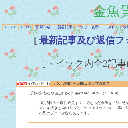
金魚
HOME
HELP
新規作成
新着記事
ツリー表示
スレッド表
[
最新記事及び返信フ
[トピック内全2記事(1-
■3025
/inTopicNo.1)
バケツ内に三日間→ポンプ必要？
□投稿者/ わるつ
金魚初心者(1回)-(2014/10/06(Mon) 13:56:04)
10月5日の土曜に金魚すくいでとった金魚を「飼い
カルキ抜きと塩の入ったバケツ10リットルに二匹に
小型のブクブクならあります。