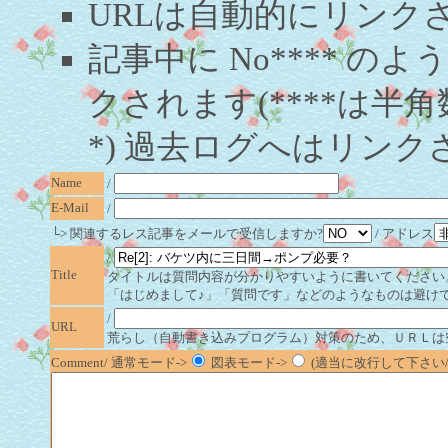
URLは自動的にリンク
記事中に No**** 
クされます(****は半角
*) 過去ログへはリンク
Name
/
E-Mail
/
└> 関連するレス記事をメールで受信しますか?
/ アドレス
/
Title
タイトルは質問内容が分かりやすいように書いてください
「はじめまして♪」「質問です」などのようなものは避け
/
URL
荒らし（自動書き込みプログラム）対策のため、ＵＲＬは
Comment/ 通常モード->
図表モード->
(適当に改行して下さい/半