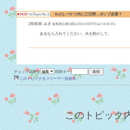
■3026
/inTopicNo.2)
Re[1]: バケツ内に三日間→ポンプ必要？
□投稿者/ みき
金魚初心者(2回)-(2014/10/07(Tue) 14:41:35)
あるなら入れてください。水を動かして。
チェック記事を
削除キー/
このトピックをツリーで一括表示
このトピック内容