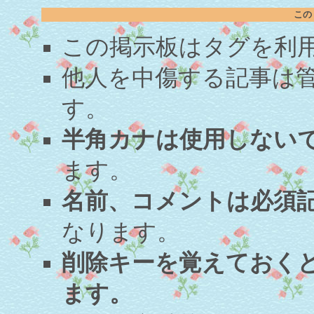
この
この掲示板はタグを利
他人を中傷する記事は
す。
半角カナは使用しない
ます。
名前、コメントは必須
なります。
削除キーを覚えておく
ます。