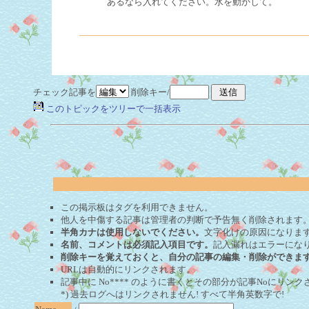
あるなら入れてください。水を動かして。
チェック記事を
削除キー/
このトピックをツリーで一括表示
この掲示板はタグを利用できません。
他人を中傷する記事は管理者の判断で予告無く削除されます
半角カナは使用しないでください。
文字化けの原因になりま
名前、コメントは必須記入項目です。
記入漏れはエラーにな
削除キーを覚えておくと、自分の記事の編集・削除ができま
URLは自動的にリンクされます。
記事中に No**** のように書くとその部分が記事Noにリンクさ
*) 過去ログへはリンクされません! すべて半角英数字で!