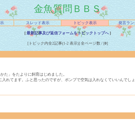
金魚質問ＢＢＳ
示
スレッド表示
トピック表示
発言ラン
[
最新記事及び返信フォームをトピックトップへ
]
[トピック内全2記事(1-2 表示)] 全ページ数 / [
0
]
いかた」をたよりに飼育はじめました。
匹に入れてます。ふと思ったのですが、ポンプで空気は入れなくていいんでし