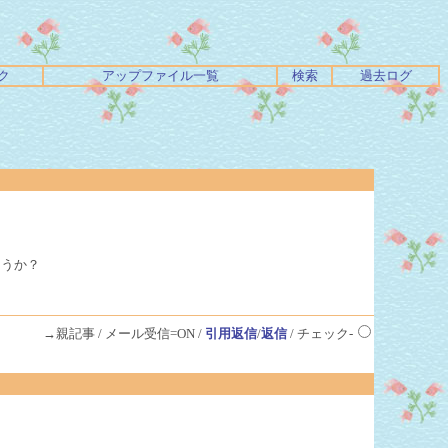
ク
アップファイル一覧
検索
過去ログ
ょうか？
→親記事 / メール受信=ON /
引用返信
/
返信
/ チェック-