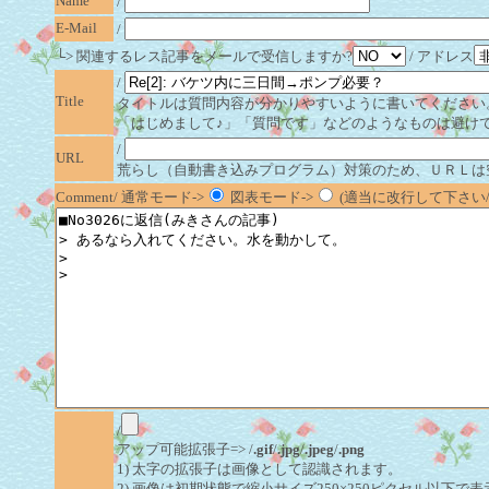
Name
/
E-Mail
/
└> 関連するレス記事をメールで受信しますか?
/ アドレス
/
Title
タイトルは質問内容が分かりやすいように書いてください
「はじめまして♪」「質問です」などのようなものは避け
/
URL
荒らし（自動書き込みプログラム）対策のため、ＵＲＬは
Comment/ 通常モード->
図表モード->
(適当に改行して下さい/半
/
アップ可能拡張子=> /
.gif
/
.jpg
/
.jpeg
/
.png
1) 太字の拡張子は画像として認識されます。
2) 画像は初期状態で縮小サイズ250×250ピクセル以下で