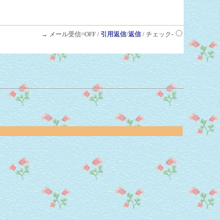
→ メール受信=OFF /
引用返信
/
返信
/ チェック-