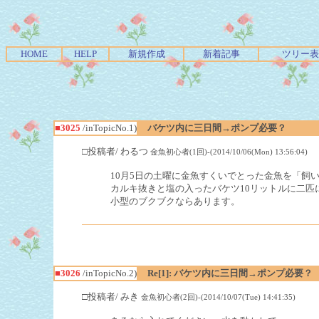
HOME
HELP
新規作成
新着記事
ツリー表
■3025
/inTopicNo.1)
バケツ内に三日間→ポンプ必要？
□投稿者/ わるつ
金魚初心者(1回)-(2014/10/06(Mon) 13:56:04)
10月5日の土曜に金魚すくいでとった金魚を「飼
カルキ抜きと塩の入ったバケツ10リットルに二
小型のブクブクならあります。
■3026
/inTopicNo.2)
Re[1]: バケツ内に三日間→ポンプ必要？
□投稿者/ みき
金魚初心者(2回)-(2014/10/07(Tue) 14:41:35)