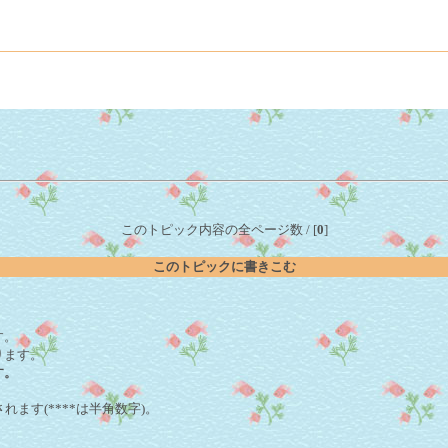
このトピック内容の全ページ数 / [
0
]
このトピックに書きこむ
。
す。
ります。
す。
れます(****は半角数字)。