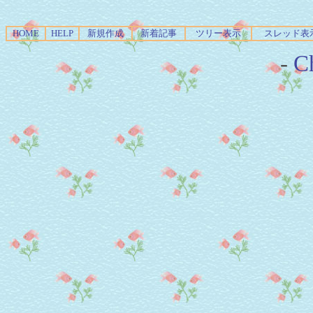
HOME
HELP
新規作成
新着記事
ツリー表示
スレッド表
-
Ch