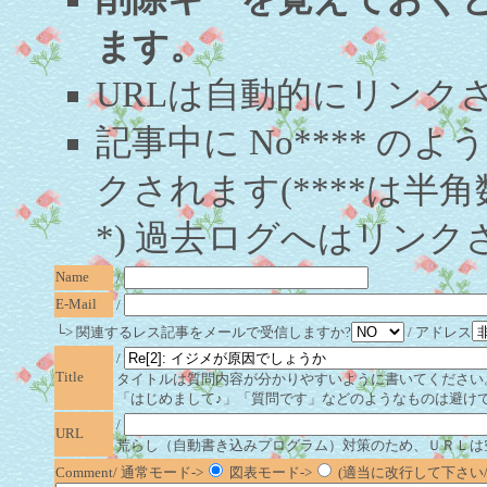
ます。
URLは自動的にリンク
記事中に No**** 
クされます(****は半角
*) 過去ログへはリンク
Name
/
E-Mail
/
└> 関連するレス記事をメールで受信しますか?
/ アドレス
/
Title
タイトルは質問内容が分かりやすいように書いてください
「はじめまして♪」「質問です」などのようなものは避け
/
URL
荒らし（自動書き込みプログラム）対策のため、ＵＲＬは
Comment/ 通常モード->
図表モード->
(適当に改行して下さい/半