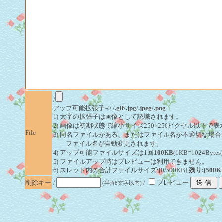
/
アップ可能拡張子=> /
.gif
/
.jpg
/
.jpeg
/
.png
1) 太字の拡張子は画像として認識されます。
2) 画像は初期状態で縮小サイズ250×250ピクセル以下で
File
3) 同名ファイルがある、またはファイル名が不適切な場合
ファイル名が自動変更されます。
4) アップ可能ファイルサイズは1回
100KB
(1KB=1024By
5) ファイルアップ時はプレビューは利用できません。
6) スレッド内の合計ファイルサイズ:[0/500KB]
残り:[500K
削除キー
/
/
プレビュー
(半角8文字以内)