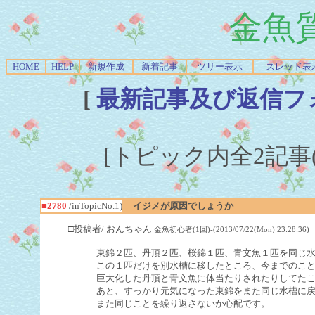
金魚
HOME
HELP
新規作成
新着記事
ツリー表示
スレッド表
[
最新記事及び返信フ
[トピック内全2記事(1-
■2780
/inTopicNo.1)
イジメが原因でしょうか
□投稿者/ おんちゃん
金魚初心者(1回)-(2013/07/22(Mon) 23:28:36)
東錦２匹、丹頂２匹、桜錦１匹、青文魚１匹を同じ
この１匹だけを別水槽に移したところ、今までのこ
巨大化した丹頂と青文魚に体当たりされたりしてた
あと、すっかり元気になった東錦をまた同じ水槽に
また同じことを繰り返さないか心配です。