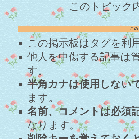
このトピック内容
この
この掲示板はタグを利
他人を中傷する記事は
す。
半角カナは使用しない
ます。
名前、コメントは必須
なります。
削除キーを覚えておく