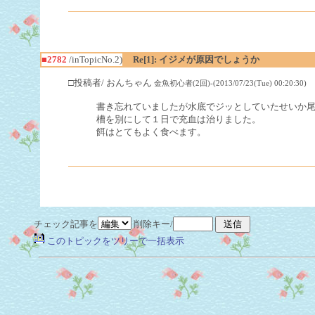
■2782
/inTopicNo.2)
Re[1]: イジメが原因でしょうか
□投稿者/ おんちゃん
金魚初心者(2回)-(2013/07/23(Tue) 00:20:30)
書き忘れていましたが水底でジッとしていたせいか
槽を別にして１日で充血は治りました。
餌はとてもよく食べます。
チェック記事を
削除キー/
このトピックをツリーで一括表示