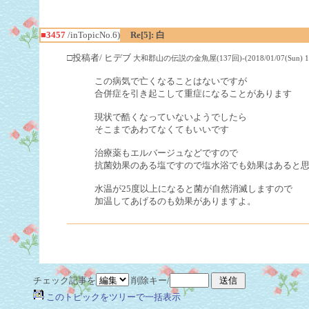
■3457
/inTopicNo.6)
Re[5]: 白
□投稿者/ ヒデブ
大和郡山の伝説の金魚屋(137回)-(2018/01/07(Sun) 18:
この病気で亡くなることはないですが
合併症を引き起こして重症になることがあります
現状で酷くなっていないようでしたら
そこまであわてなくてもいいです
治療薬もエルバージュなどですので
抗菌効果のある塩ですので塩水浴でも効果はあると
水温が25度以上になると菌が自然消滅しますので
加温してあげるのも効果がありますよ。
チェック記事を
削除キー/
このトピックをツリーで一括表示