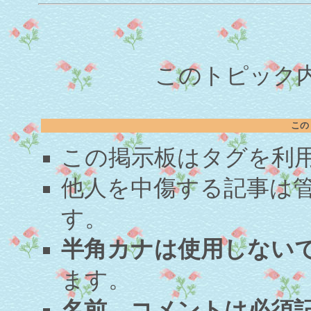
このトピック内容
この
この掲示板はタグを利
他人を中傷する記事は
す。
半角カナは使用しない
ます。
名前、コメントは必須