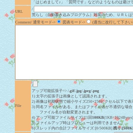
「はじめまして♪」「質問です」などのようなものは避け
/
URL
荒らし（自動書き込みプログラム）対策のため、ＵＲＬは
Comment/ 通常モード->
図表モード->
(適当に改行して下さい/半
/
アップ可能拡張子=> /
.gif
/
.jpg
/
.jpeg
/
.png
1) 太字の拡張子は画像として認識されます。
2) 画像は初期状態で縮小サイズ250×250ピクセル以下で
File
3) 同名ファイルがある、またはファイル名が不適切な場合
ファイル名が自動変更されます。
4) アップ可能ファイルサイズは1回
100KB
(1KB=1024By
5) ファイルアップ時はプレビューは利用できません。
6) スレッド内の合計ファイルサイズ:[0/500KB]
残り:[500K