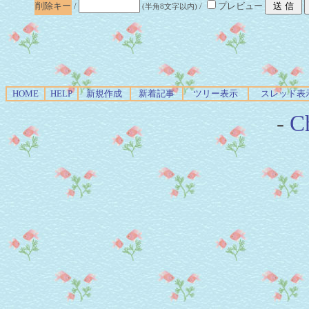
削除キー
/
/
プレビュー
(半角8文字以内)
HOME
HELP
新規作成
新着記事
ツリー表示
スレッド表
-
Ch