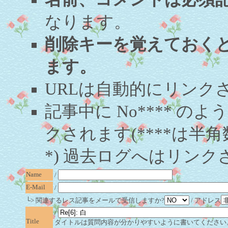
なります。
削除キーを覚えておく
ます。
URLは自動的にリンク
記事中に No**** 
クされます(****は半角
*) 過去ログへはリンク
Name
/
E-Mail
/
└> 関連するレス記事をメールで受信しますか?
/ アドレス
/
Title
タイトルは質問内容が分かりやすいように書いてください