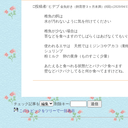
□投稿者/ ヒデブ
金魚好き（飼育歴３ヶ月未満）(8回)-(2020/04/15(We
稚魚の餌は
水が汚れないように気を付けてください
稚魚が少ない場合は
苔などを食べますのでしばらくはあげなくてもい
使われるエサは 天然ではミジンコやアカコ（動
シュリンプ
粉ミルク 卵の黄身（ものすごく少量）
あたえると食べれる状態だとパクパク食べます
壁などパクパクしてると何か食べてますけどね。
チェック記事を
削除キー/
このトピックをツリーで一括表示