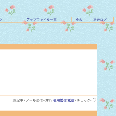
ク
アップファイル一覧
検索
過去ログ
→親記事 / メール受信=OFF /
引用返信
/
返信
/ チェック-