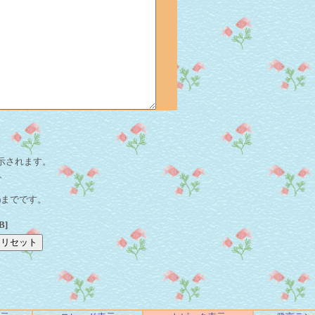
表示されます。
、
tes)までです。
B]