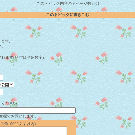
このトピック内容の全ページ数 / [
0
]
このトピックに書きこむ
。
す。
ります。
す。
れます(****は半角数字)。
。
てください。
空欄でお願いします。
角10000文字以内)