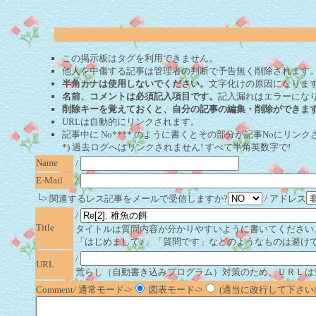
この掲示板はタグを利用できません。
他人を中傷する記事は管理者の判断で予告無く削除されます
半角カナは使用しないでください。
文字化けの原因になりま
名前、コメントは必須記入項目です。
記入漏れはエラーにな
削除キーを覚えておくと、自分の記事の編集・削除ができま
URLは自動的にリンクされます。
記事中に No**** のように書くとその部分が記事Noにリンクさ
*) 過去ログへはリンクされません! すべて半角英数字で!
Name
/
E-Mail
/
└> 関連するレス記事をメールで受信しますか?
/ アドレス
/
Title
タイトルは質問内容が分かりやすいように書いてください
「はじめまして♪」「質問です」などのようなものは避け
/
URL
荒らし（自動書き込みプログラム）対策のため、ＵＲＬは
Comment/ 通常モード->
図表モード->
(適当に改行して下さい/半