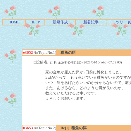
HOME
HELP
新規作成
新着記事
ツリー表
■3652
/inTopicNo.1)
稚魚の餌
□投稿者/ とも
金魚初心者(1回)-(2020/04/15(Wed) 07:59:03)
家の金魚が産んだ卵が5日前に孵化しました。
5日がたって、もう泳いでいる稚魚がいるのですが
いつ、餌をあげたらいいのか分からないので、教
また、あげるなら、どのような餌が良いのか、
教えていただけると幸いです。
よろしくお願いします。
■3653
/inTopicNo.2)
Re[1]: 稚魚の餌