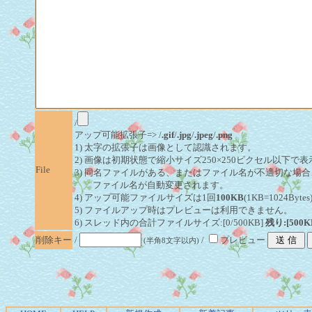
/
アップ可能拡張子=> /
.gif
/
.jpg
/
.jpeg
/
.png
1) 太字の拡張子は画像として認識されます。
2) 画像は初期状態で縮小サイズ250×250ピクセル以下で
File
3) 同名ファイルがある、またはファイル名が不適切な場合
ファイル名が自動変更されます。
4) アップ可能ファイルサイズは1回
100KB
(1KB=1024By
5) ファイルアップ時はプレビューは利用できません。
6) スレッド内の合計ファイルサイズ:[0/500KB]
残り:[500K
削除キー
/
/
プレビュー
(半角8文字以内)