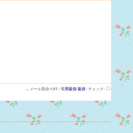
→ メール受信=OFF /
引用返信
/
返信
/ チェック-