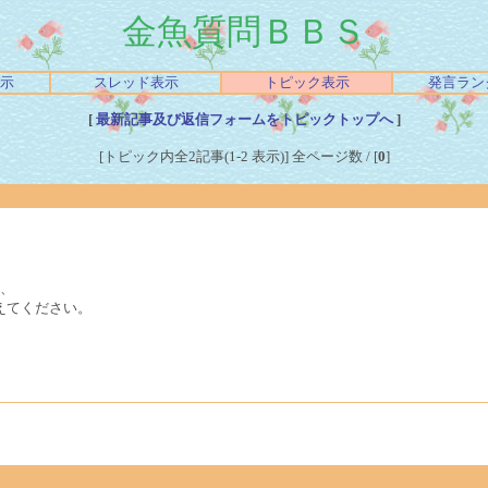
金魚質問ＢＢＳ
示
スレッド表示
トピック表示
発言ラン
[
最新記事及び返信フォームをトピックトップへ
]
[トピック内全2記事(1-2 表示)] 全ページ数 / [
0
]
、
えてください。