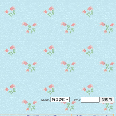
Mode/
Pass/