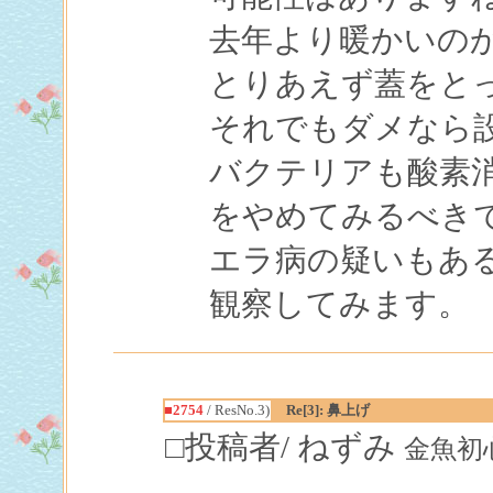
去年より暖かいの
とりあえず蓋をと
それでもダメなら
バクテリアも酸素
をやめてみるべき
エラ病の疑いもあ
観察してみます。
■2754
/ ResNo.3)
Re[3]: 鼻上げ
□投稿者/ ねずみ
金魚初心者(