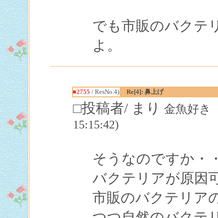
でも市販のバクテ
よ。
■2755
/ ResNo.4)
Re[4]: 鼻上げ
□投稿者/ まり
金魚好き（飼
15:15:42)
そうなのですか・
バクテリアが原因
市販のバクテリア
つつ自然のバクテ