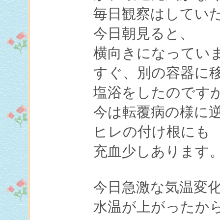
毎日観察はしてい
今日朝見ると、
横向きになってい
すぐ、別の容器に
塩浴をしたのです
今は転覆病の様に
ヒレの付け根にも
充血少しあります
今日急激な気温変
水温が上がったか