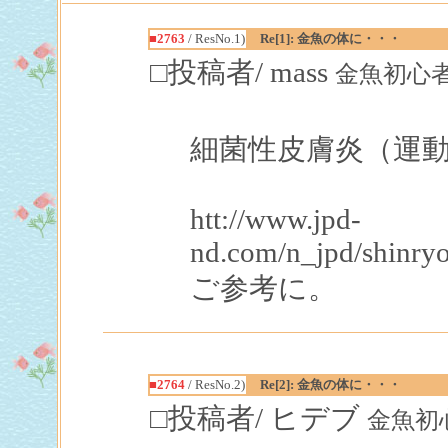
■2763
/ ResNo.1)
Re[1]: 金魚の体に・・・
□投稿者/ mass
金魚初心者(3回
細菌性皮膚炎（運
htt://www.jpd-
nd.com/n_jpd/shinryo
ご参考に。
■2764
/ ResNo.2)
Re[2]: 金魚の体に・・・
□投稿者/ ヒデブ
金魚初心者(