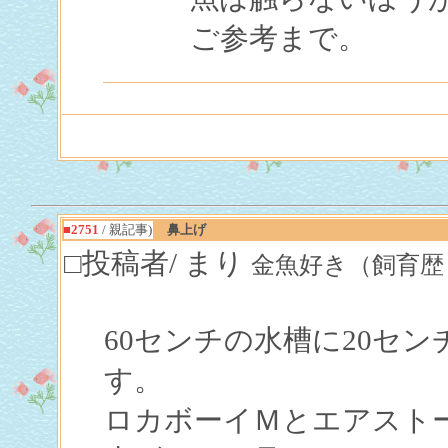
ご参考まで。
■2751
/ 親記事)
鼻上げ
□投稿者/ まり
金魚好き（飼育歴３ヶ月未満
60センチの水槽に20セ
す。
ロカボーイＭとエアスト