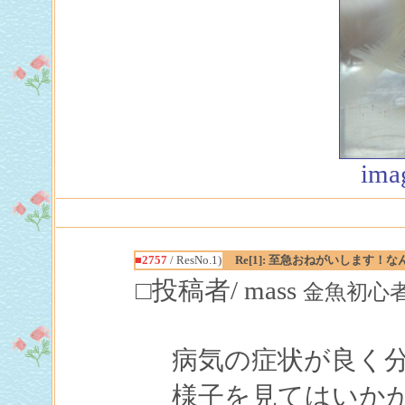
ima
■2757
/ ResNo.1)
Re[1]: 至急おねがいします！
□投稿者/ mass
金魚初心者(1回
病気の症状が良く
様子を見てはいかが