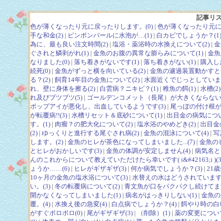
記事リ
色が薄くなったり元に戻ったりします。(0)
|
色が薄くなったり元に
手な和金(2)
|
ピンポンパールに水泡が…(1)
|
白カビでしょうか？(1
為に、最も良い注文時間(2)
|
塩浴・薬浴時の水換えについて(2)
|
金
ぐされと鱗剥がれ(1)
|
金魚のお腹の異常な膨らみについて(1)
|
金魚
なりました(0)
|
落ち着きがないです(1)
|
落ち着きがない(1)
|
購入し
続死(0)
|
金魚がずっと横を向いている(2)
|
金魚の濾過装置動かすと金
る？(2)
|
飼育14年目の金魚について(2)
|
水面近くでじっとしています
れ、壁に身体を擦る(2)
|
白雲病？ニキビ？(1)
|
稚魚の餌(1)
|
水槽(2)
れ及びブツブツ(5)
|
ゴールデンコメット（長尾）が大きくならない(
ポップアイが悪化し、出血しているようです(3)
|
尾っぽの付け根が
が転覆病!!(3)
|
水槽リセット＆底砂について(1)
|
出目金の病気につい
す。(1)
|
肉瘤？の肥大化について(2)
|
塩水浴のやめどき(2)
|
出目金
(2)
|
ゆっくりと進行する尾ぐされ病(2)
|
金魚の混泳について(4)
|
写
します。(2)
|
金魚のヒレが茶色になってしまいました...(7)
|
金魚の
とヒレがおかしいです(3)
|
金魚の体調が安定しません(4)
|
病気名と
んのこれからについて教えていただけたら幸いです( i&#42163;i )(3
ょうか……(6)
|
ヒレがギザギザ(3)
|
何か病気でしょうか？(3)
|
21
10ヶ月の金魚の塩水浴について(3)
|
水替えの水はどうされていますか
い。(3)
|
冬の転覆病について(2)
|
青文魚が口をパクパクし続けてます
開かなくなってしまいました(1)
|
病名がはっきりしない(1)
|
金魚の
覆。(4)
|
水換え後の急変(4)
|
白点病でしょうか？(4)
|
餌やり時の白い
がすぐボロボロ(0)
|
尾がギザギザ(3)
|
（削除）(1)
|
薬の変更について