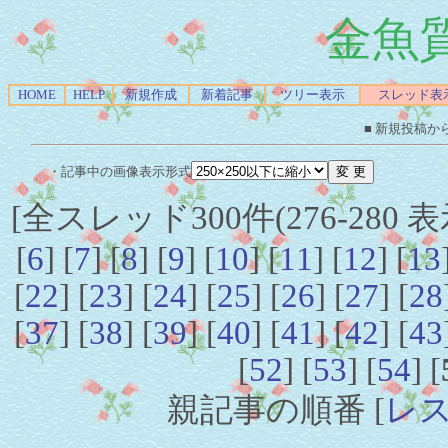
金魚
HOME
HELP
新規作成
新着記事
ツリー表示
スレッド表
■ 新規投稿か
・記事中の画像表示形式
[全スレッド300件(276-280 表
[
6
] [
7
] [
8
] [
9
] [
10
] [
11
] [
12
] [
13
[
22
] [
23
] [
24
] [
25
] [
26
] [
27
] [
28
[
37
] [
38
] [
39
] [
40
] [
41
] [
42
] [
43
[
52
] [
53
] [
54
] [
親記事の順番 [
レ