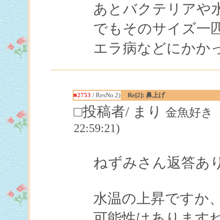
あとバクテリアや
でもそのサイズ一
エラ病などにかか
■2753
/ ResNo.2)
Re[2]: 鼻上げ
□投稿者/ まり
金魚好き（飼
22:59:21)
ねずみさん返答あ
水温の上昇ですか
可能性はあります