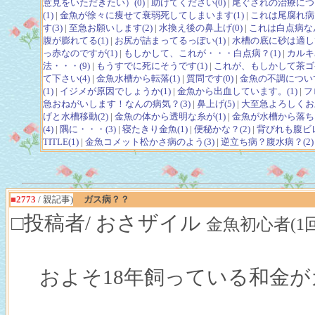
意見をいただきたい）(0)
|
助けてください(0)
|
尾ぐされの治療につい
(1)
|
金魚が徐々に痩せて衰弱死してしまいます(1)
|
これは尾腐れ病で
す(3)
|
至急お願いします(2)
|
水換え後の鼻上げ(0)
|
これは白点病なん
腹が膨れてる(1)
|
お尻が詰まってるっぽい(1)
|
水槽の底に砂は適して
っ赤なのですが(1)
|
もしかして、これが・・・白点病？(1)
|
カルキ
法・・・(9)
|
もうすでに死にそうです(1)
|
これが、もしかして茶ゴケ
て下さい(4)
|
金魚水槽から転落(1)
|
質問です(0)
|
金魚の不調について
(1)
|
イジメが原因でしょうか(1)
|
金魚から出血しています。(1)
|
フ
急おねがいします！なんの病気？(3)
|
鼻上げ(5)
|
大至急よろしくお
げと水槽移動(2)
|
金魚の体から透明な糸が(1)
|
金魚が水槽から落ちま
(4)
|
隅に・・・(3)
|
寝たきり金魚(1)
|
便秘かな？(2)
|
背びれも腹ビ
TITLE(1)
|
金魚コメット松かさ病のよう(3)
|
逆立ち病？腹水病？(2)
■2773
/ 親記事)
ガス病？？
□投稿者/ おさザイル
金魚初心者(1回)-(2
およそ18年飼っている和金