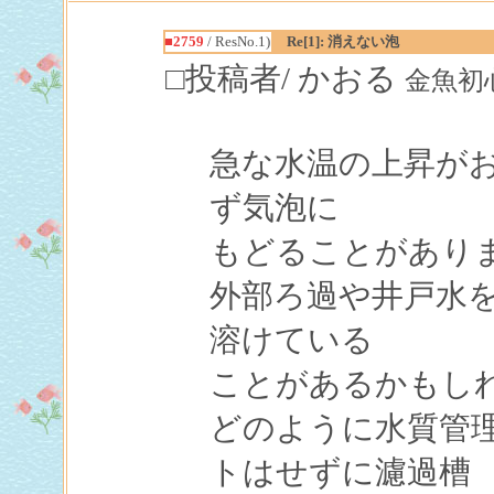
■2759
/ ResNo.1)
Re[1]: 消えない泡
□投稿者/ かおる
金魚初心者(
急な水温の上昇が
ず気泡に
もどることがあり
外部ろ過や井戸水
溶けている
ことがあるかもし
どのように水質管
トはせずに濾過槽