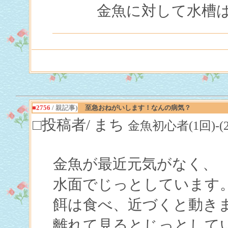
金魚に対して水槽
■2756
/ 親記事)
至急おねがいします！なんの病気？
□投稿者/ まち
金魚初心者(1回)-(2013
金魚が最近元気がなく、
水面でじっとしています
餌は食べ、近づくと動き
離れて見るとじっとして