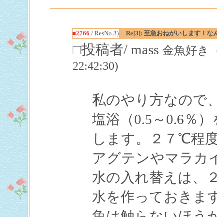
■2766
/ ResNo.3)
Re[3]: 至急おねがいします！
□投稿者/ mass
金魚好き（飼
22:42:30)
私のやり方なので
塩浴（0.5～0.6
します。２７℃程
アグテンやマラカ
水の入れ替えは、
水を作っておきま
魚は触らないほう