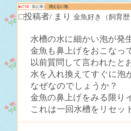
■2758
/ 親記事)
消えない泡
□投稿者/ まり
金魚好き（飼育歴３ヶ月未満
水槽の水に細かい泡が発
金魚も鼻上げをおこなっ
以前質問して言われたと
水を入れ換えてすぐに泡
なぜなのでしょうか？
金魚の鼻上げをみる限り
これは一回水槽をリセッ