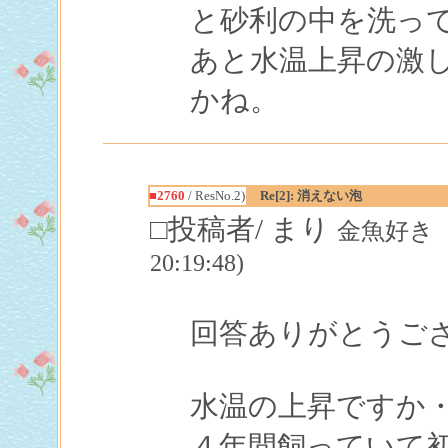
と砂利の中を洗っ
あと水温上昇の激
かね。
■2760
/ ResNo.2)
Re[2]: 消えない泡
□投稿者/ まり
金魚好き（飼
20:19:48)
回答ありがとうご
水温の上昇ですか
４年間飼っていて