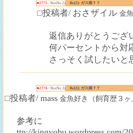
■2775
/ ResNo.2)
Re[2]: ガス病？？
□投稿者/ おさザイル
金魚初
返信ありがとうござ
何パーセントから対
さっそく試したいと
■2776
/ ResNo.3)
Re[3]: ガス病？？
□投稿者/ mass
金魚好き（飼育歴３ヶ月未満）(7
参考に
ttp://kingyobu.wordpress.