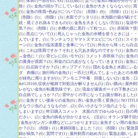
(0)
|
体表の一部が白い(4)
|
白点病(1)
|
貰った金魚の種類が分かりませ
除）(5)
|
金魚の頭か下にしている(1)
|
金魚が大きくならない(1)
|
買
(3)
|
金魚の怪我+色ぬけについて(5)
|
（削除）(9)
|
（削除）(1)
|
ヒレ
（削除）(1)
|
（削除）(3)
|
水面でグッタリ(1)
|
水泡眼の袋が破けて、
続・尾ぐされ病＆できもの(1)
|
金魚を大きくしない方法(1)
|
塩浴中
気？(6)
|
（削除）(5)
|
水槽の底に黒行って粒つぶ。(3)
|
赤斑病？怪
(1)
|
黒点について(1)
|
死んじゃった金魚の水槽を使うときには・・。
んでいます。(1)
|
ランチュウとヤマトヌマエビについて(1)
|
スイホ
ーン(1)
|
金魚の塩浴濃度と食事について(3)
|
外出から帰ったら白点病&
(4)
|
これは怪我ですか？それとも穴あき病なのですか？(1)
|
金魚の
→金色に！(1)
|
背ビレに白いモヤ(2)
|
コメット 赤班病？(2)
|
金魚の
の黄身が原因？(3)
|
和金の口の皮がなくなっていきます(2)
|
金魚に
(1)
|
白点病ですか？(5)
|
ポップアイ？(1)
|
隠れる金魚と水面にぃる金
ダ 肉瘤(1)
|
旅行時の金魚(1)
|
一匹だけ死んでしまったあとの水槽(
が緑色に濁りますが(1)
|
アンモニア中毒 回復しない(2)
|
金魚：口
&#128166;症状が複雑で対処法が解りません(5)
|
白い膜(4)
|
屋外飼
レがない金魚が転覆気味です。(2)
|
琉金が濾過ボーイの下敷きに(1
白点病でしょうか？(7)
|
背中がくの字になってお腹が膨れました(1
(1)
|
金魚すくい後余りの金魚(0)
|
赤い金魚が黒く変身(1)
|
NO TITLE
さなウジ虫のようなものが…(2)
|
白い小さなウジ虫のような…(0)
|
しまいます(2)
|
昨日購入コメット 水面の方でゆらゆら(1)
|
目の周
ださい。(2)
|
金魚の病名が分かりません…(泣)(1)
|
オランダ獅子頭が
|
金魚がガンガン水槽などにぶつかります(2)
|
金魚すくい用の金魚の
か？(12)
|
（削除）(1)
|
東錦回復しました！(1)
|
（削除）(3)
|
緊急質
錦が病気？(0)
|
質問です(1)
|
屋外飼育の始め方(1)
|
緊急お願いします