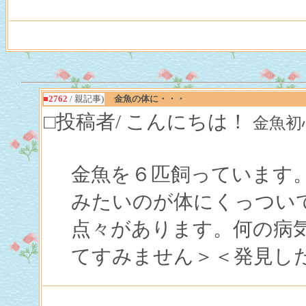
■2762
/ 親記事)
金魚の体に・・・
□投稿者/ こんにちは！
金魚初心者(
金魚を６匹飼っています
みたいのが体にくっつい
点々があります。何の病
てすみません＞＜発見し