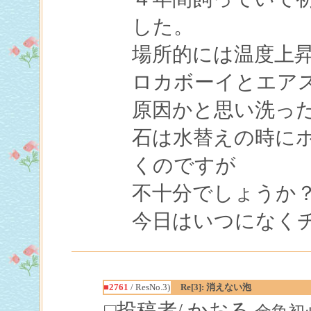
した。
場所的には温度上
ロカボーイとエア
原因かと思い洗っ
石は水替えの時に
くのですが
不十分でしょうか
今日はいつになく
■2761
/ ResNo.3)
Re[3]: 消えない泡
□投稿者/ かおる