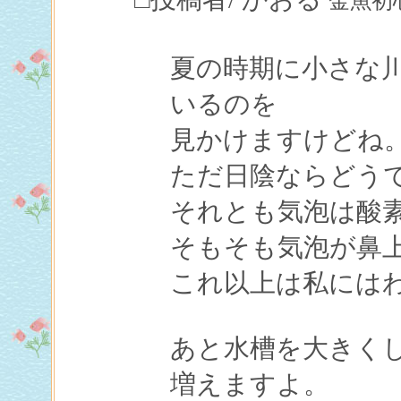
金魚初心者(
夏の時期に小さな
いるのを
見かけますけどね
ただ日陰ならどう
それとも気泡は酸
そもそも気泡が鼻
これ以上は私には
あと水槽を大きく
増えますよ。