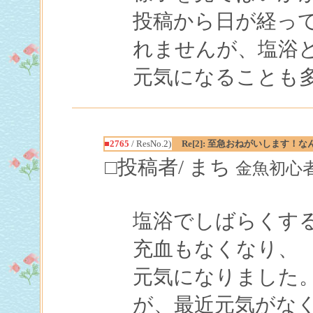
投稿から日が経っ
れませんが、塩浴
元気になることも
■2765
/ ResNo.2)
Re[2]: 至急おねがいします！
□投稿者/ まち
金魚初心者(2回
塩浴でしばらくす
充血もなくなり、
元気になりました
が、最近元気がな