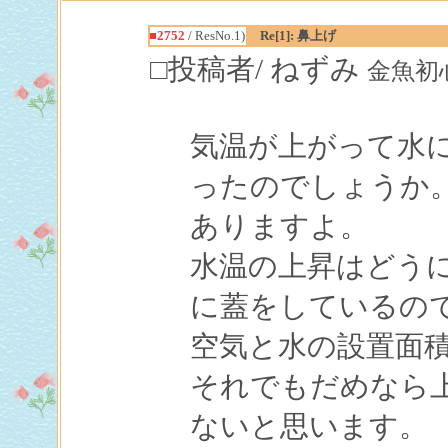
■2752
/ ResNo.1)
Re[1]: 鼻上げ
□投稿者/ ねずみ
金魚初心者(
気温が上がって水
ったのでしょうか
ありますよ。
水温の上昇はどう
に蓋をしているの
空気と水の設置面
それでもだめなら
ないと思います。