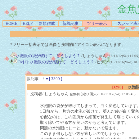
金魚
HOME
HELP
新規作成
新着記事
ツリー表示
スレッド表
*ツリー一括表示では画像も強制的にアイコン表示になります。
水泡眼の袋が破けて、どうしよう？
/しょうちゃん
(16/11/12(Sat) 17:05
┗
Re[1]: 水泡眼の袋が破けて、どうしよう？
/ヒデブ
(16/11/16(Wed) 18:
親記事 /
▼[ 3300 ]
[3298]
水泡
□投稿者/ しょうちゃん
金魚初心者(1回)-(2016/11/12(Sat) 17:05:45)
水泡眼の袋がが破けてしまって、白く変色しています
1日前から、片方の水泡が破けて、萎んだ袋が白く変
心配なのは、この箇所から細菌が発生して腐っていく
取り除いてやる方が良いのかもと考えています。
問題の水泡眼はじーと、動かないで居ます。
このまま何もしない方が宜しいのでしょうか？