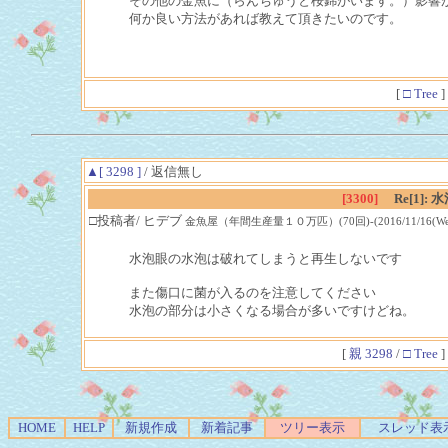
その他の金魚に（らんちゅうと桜錦がいます。）影響
何か良い方法があれば教えて頂きたいのです。
[
□ Tree
]
▲[ 3298 ]
/ 返信無し
[3300]
Re[1]
□投稿者/ ヒデブ
金魚屋（年間生産量１０万匹）(70回)-(2016/11/16(Wed) 
水泡眼の水泡は破れてしまうと再生しないです
また傷口に菌が入るのを注意してください
水泡の部分は小さくなる場合が多いですけどね。
[
親 3298
/
□ Tree
]
HOME
HELP
新規作成
新着記事
ツリー表示
スレッド表