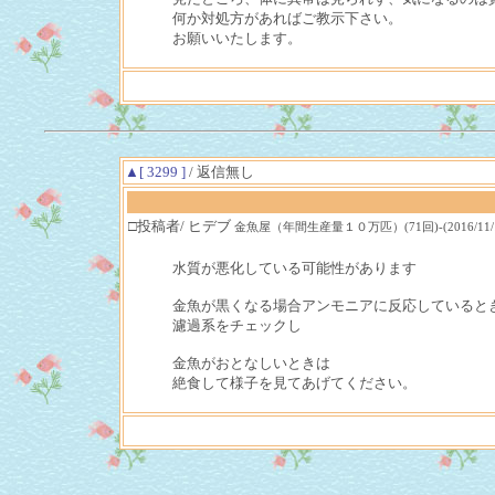
何か対処方があればご教示下さい。
お願いいたします。
▲[ 3299 ]
/ 返信無し
□投稿者/ ヒデブ
金魚屋（年間生産量１０万匹）(71回)-(2016/11/16(W
水質が悪化している可能性があります
金魚が黒くなる場合アンモニアに反応していると
濾過系をチェックし
金魚がおとなしいときは
絶食して様子を見てあげてください。