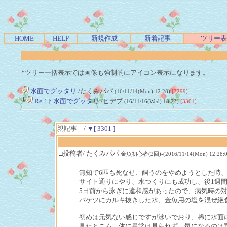
HOME
HELP
新規作成
新着記事
ツリー表
*ツリー一括表示では画像も強制的にアイコン表示になります。
水面でグッタリ
/たくみパパ
(16/11/14(Mon) 12:28)
[3299]
┗
Re[1]: 水面でグッタリ
/ヒデブ
(16/11/16(Wed) 18:23)
[3301]
親記事 /
▼[ 3301 ]
□投稿者/ たくみパパ
金魚初心者(2回)-(2016/11/14(Mon) 12:28:0
無知で6匹も死なせ、飼うのをやめようとした時
サイト通りにやり、水つくりにも成功し、後1週間
5日前から泳ぎに違和感があったので、病気時の
バケツにカルキ抜きした水、金魚用の塩を混ぜ絶
初めは元気ない感じですが泳いでおり、稀に水面
見たところ、体に異常は見られず、気になるのは