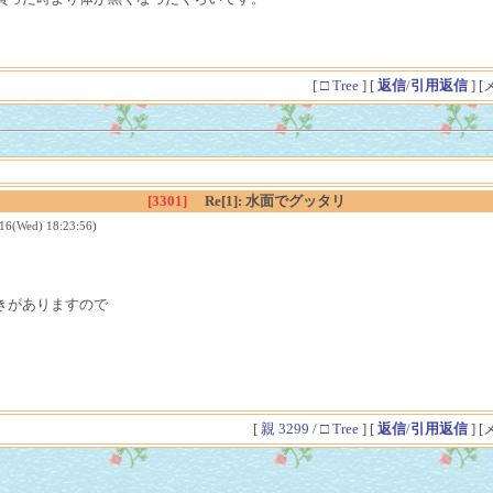
[
□ Tree
] [
返信
/
引用返信
] 
[3301]
Re[1]: 水面でグッタリ
ed) 18:23:56)
きがありますので
[
親 3299
/
□ Tree
] [
返信
/
引用返信
] 