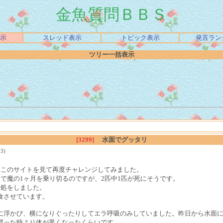
金魚質問ＢＢＳ
示
スレッド表示
トピック表示
発言ラン
ツリー一括表示
[3299]
水面でグッタリ
3)
、このサイトを見て再度チャレンジしてみました。
で魔の1ヶ月を乗り切るのですが、2匹中1匹が死にそうです。
対処をしました。
食させています。
に浮かび、横になりぐったりしてエラ呼吸のみしていました。昨日から水面
買った時より体が黒くなったくらいです。