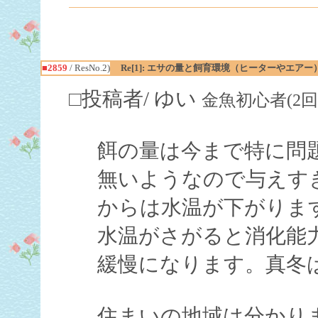
■2859
/ ResNo.2)
Re[1]: エサの量と飼育環境（ヒーターやエア
□投稿者/ ゆい
金魚初心者(2回)-(2
餌の量は今まで特に問
無いようなので与えす
からは水温が下がりま
水温がさがると消化能
緩慢になります。真冬
住まいの地域は分かり