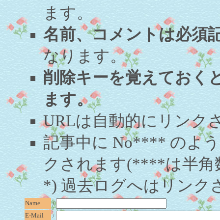
ます。
名前、コメントは必須
なります。
削除キーを覚えておく
ます。
URLは自動的にリンク
記事中に No**** 
クされます(****は半角
*) 過去ログへはリンク
Name
/
E-Mail
/