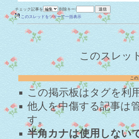
チェック記事を
削除キー/
このスレッドをツリーで一括表示
このスレッド
この
この掲示板はタグを利
他人を中傷する記事は
す。
半角カナは使用しない