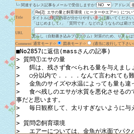
└> 関連するレス記事をメールで受信しますか?
/ アドレス
/
Title
タイトルは質問内容が分かりやすいように書いてください
「はじめまして♪」「質問です」などのようなものは避け
/
URL
荒らし（自動書き込みプログラム）対策のため、ＵＲＬは
Comment/ 通常モード->
図表モード->
(適当に改行して下さい/半