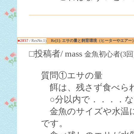
■2857
/ ResNo.1)
Re[1]: エサの量と飼育環境（ヒーターやエア
□投稿者/ mass
金魚初心者(3回)-(20
質問①エサの量
餌は、残さず食べられ
○分以内で．．．．な
金魚のサイズや水温に
です。