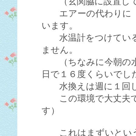
（玄関脇に設置して
エアーの代わりに「
います。
水温計をつけている
ません。
（ちなみに今朝の水
日で１６度くらいでし
水換えは週に１回し
この環境で大丈夫で
す）
これはまずいという