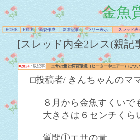
金魚
HOME
HELP
新規作成
新着記事
ツリー表示
スレッド表
[スレッド内全2レス(親記事-Re
■2854
/ 親記事)
エサの量と飼育環境（ヒーターやエアー）につ
□投稿者/ きんちゃんのマ
８月から金魚すくいで
大きさは６センチくら
質問①エサの量