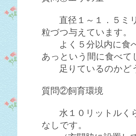
直径１～１．５ミリ
粒づつ与えています。
よく５分以内に食べ
あっという間に食べて
足りているのかどう
質問②飼育環境
水１０リットルくら
なしです。