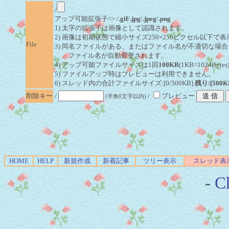
/
アップ可能拡張子=> /
.gif
/
.jpg
/
.jpeg
/
.png
1) 太字の拡張子は画像として認識されます。
2) 画像は初期状態で縮小サイズ250×250ピクセル以下で
File
3) 同名ファイルがある、またはファイル名が不適切な場合
ファイル名が自動変更されます。
4) アップ可能ファイルサイズは1回
100KB
(1KB=1024By
5) ファイルアップ時はプレビューは利用できません。
6) スレッド内の合計ファイルサイズ:[0/500KB]
残り:[500K
削除キー
/
/
プレビュー
(半角8文字以内)
HOME
HELP
新規作成
新着記事
ツリー表示
スレッド表
-
Ch