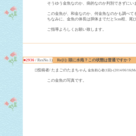
そうゆう金魚なのか、病的なのか判別できずにい
この金魚が、和金なのか、何金魚なのかも調べて
ちなみに、金魚の体長は胴体までだと5cm程、尾ひ
ご指導よろしくお願い致します。
■2936
/ ResNo.1)
Re[1]: 頭に水疱？この状態は普通ですか？
□投稿者/ たまごのたまちゃん
金魚初心者(1回)-(2014/06/16(Mon
この金魚の写真です。