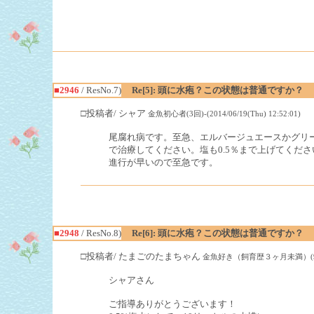
■2946
/ ResNo.7)
Re[5]: 頭に水疱？この状態は普通ですか？
□投稿者/ シャア
金魚初心者(3回)-(2014/06/19(Thu) 12:52:01)
尾腐れ病です。至急、エルバージュエースかグリ
で治療してください。塩も0.5％まで上げてくださ
進行が早いので至急です。
■2948
/ ResNo.8)
Re[6]: 頭に水疱？この状態は普通ですか？
□投稿者/ たまごのたまちゃん
金魚好き（飼育歴３ヶ月未満）(9回)-(201
シャアさん
ご指導ありがとうございます！