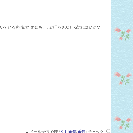
いている皆様のためにも、この子を死なせる訳にはいかな
→ メール受信=OFF /
引用返信
/
返信
/ チェック-