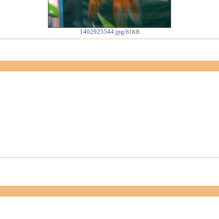
1402925544.jpg
/
81KB