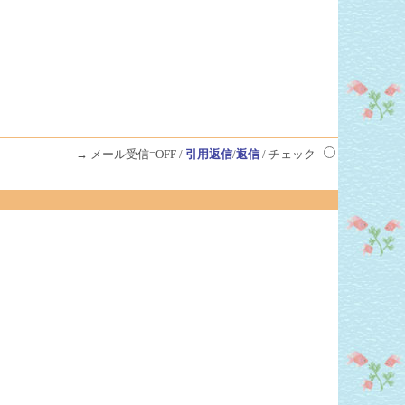
→ メール受信=OFF /
引用返信
/
返信
/ チェック-