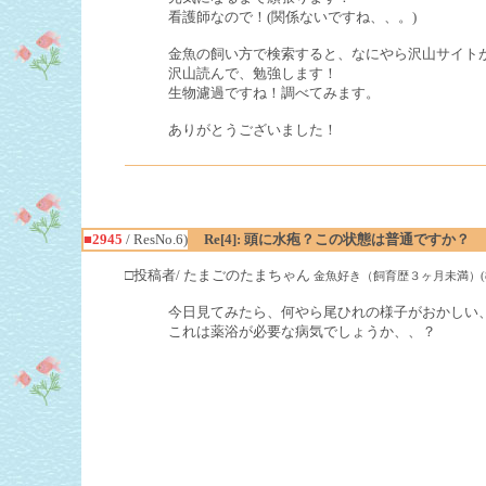
看護師なので！(関係ないですね、、。)
金魚の飼い方で検索すると、なにやら沢山サイト
沢山読んで、勉強します！
生物濾過ですね！調べてみます。
ありがとうございました！
■2945
/ ResNo.6)
Re[4]: 頭に水疱？この状態は普通ですか？
□投稿者/ たまごのたまちゃん
金魚好き（飼育歴３ヶ月未満）(8回)-(20
今日見てみたら、何やら尾ひれの様子がおかしい
これは薬浴が必要な病気でしょうか、、？