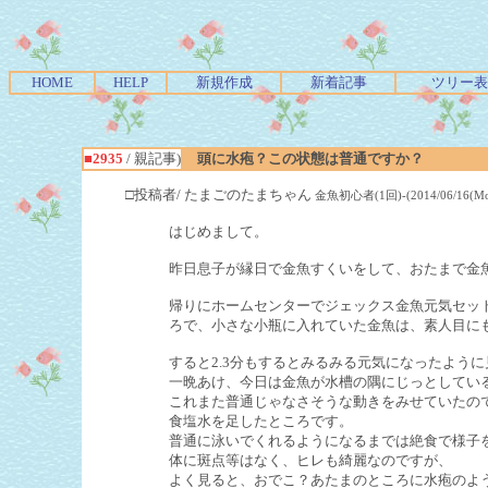
HOME
HELP
新規作成
新着記事
ツリー表
■2935
/ 親記事)
頭に水疱？この状態は普通ですか？
□投稿者/ たまごのたまちゃん
金魚初心者(1回)-(2014/06/16(Mon
はじめまして。
昨日息子が縁日で金魚すくいをして、おたまで金
帰りにホームセンターでジェックス金魚元気セット
ろで、小さな小瓶に入れていた金魚は、素人目に
すると2.3分もするとみるみる元気になったよう
一晩あけ、今日は金魚が水槽の隅にじっとしてい
これまた普通じゃなさそうな動きをみせていたので
食塩水を足したところです。
普通に泳いでくれるようになるまでは絶食で様子
体に斑点等はなく、ヒレも綺麗なのですが、
よく見ると、おでこ？あたまのところに水疱のよ