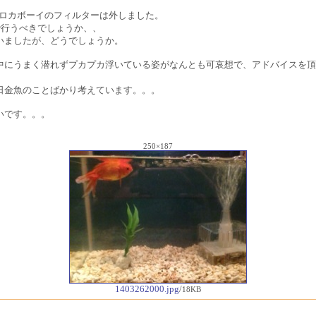
、ロカボーイのフィルターは外しました。
で行うべきでしょうか、、
いましたが、どうでしょうか。
中にうまく潜れずプカプカ浮いている姿がなんとも可哀想で、アドバイスを頂
日金魚のことばかり考えています。。。
いです。。。
250×187
1403262000.jpg
/
18KB