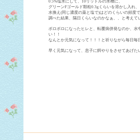
0.5%塩水にして、10リットルの水槽に、
グリーンFゴールド顆粒0.3gくらいを溶かし入れ
水換え(同じ濃度の薬と塩で)はどのくらいの頻度
調べた結果、隔日くらいなのかなぁ、、と考えて
ボロボロになったヒレと、転覆病併発なのか、水
い！！
なんとか元気になって！！！と祈りながら毎日毎
早く元気になって、息子に餌やりをさせてあげた