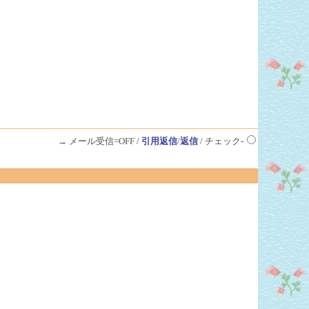
→ メール受信=OFF /
引用返信
/
返信
/ チェック-