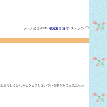
→ メール受信=OFF /
引用返信
/
返信
/ チェック-
に金魚らしくひれをヒラヒラと泳いでいる姿をみて元気になっ