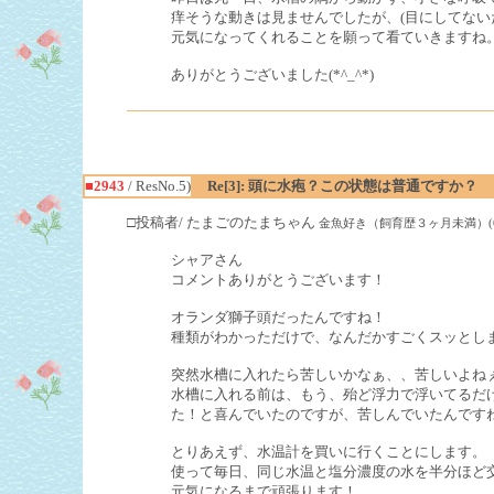
痒そうな動きは見ませんでしたが、(目にしてない
元気になってくれることを願って看ていきますね
ありがとうございました(*^_^*)
■2943
/ ResNo.5)
Re[3]: 頭に水疱？この状態は普通ですか？
□投稿者/ たまごのたまちゃん
金魚好き（飼育歴３ヶ月未満）(6回)-(20
シャアさん
コメントありがとうございます！
オランダ獅子頭だったんですね！
種類がわかっただけで、なんだかすごくスッとしました
突然水槽に入れたら苦しいかなぁ、、苦しいよね
水槽に入れる前は、もう、殆ど浮力で浮いてるだ
た！と喜んでいたのですが、苦しんでいたんですね、、
とりあえず、水温計を買いに行くことにします。
使って毎日、同じ水温と塩分濃度の水を半分ほど
元気になるまで頑張ります！