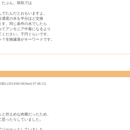
、たぶん。病気では
んでたんだとおもいますよ。
分濃度の水を半分ほど交換
ます。同じ条件の水でしたら
れてアンモニア中毒になるより
てください。千円ぐらいです。
か？生物濾過がキーワードです。
14/06/18(Wed) 07:48:12)
っと控えめな肉瘤だったため、
て思ったりしていました。
でジーーッとしていました。