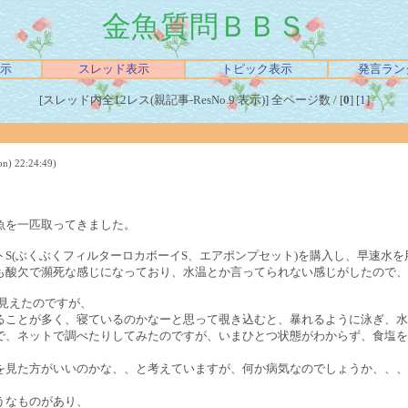
金魚質問ＢＢＳ
示
スレッド表示
トピック表示
発言ラン
[スレッド内全12レス(親記事-ResNo.9 表示)] 全ページ数 / [
0
] [
1
]
) 22:24:49)
魚を一匹取ってきました。
S(ぶくぶくフィルターロカボーイS、エアポンプセット)を購入し、早速水
も酸欠で瀕死な感じになっており、水温とか言ってられない感じがしたので、
に見えたのですが、
ることが多く、寝ているのかなーと思って覗き込むと、暴れるように泳ぎ、水
、ネットで調べたりしてみたのですが、いまひとつ状態がわからず、食塩を足
を見た方がいいのかな、、と考えていますが、何か病気なのでしょうか、、、
うなものがあり、