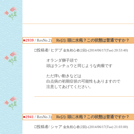
■2939
/ ResNo.2)
Re[2]: 頭に水疱？この状態は普通ですか？
□投稿者/ ヒデブ
金魚初心者(2回)-(2014/06/17(Tue) 20:53:40)
オランダ獅子頭で
頭はランチュウと同じような肉瘤です
ただ痒い動きなどは
白点病の初期症状の可能性もありますので
注意してあげてください。
■2941
/ ResNo.3)
Re[2]: 頭に水疱？この状態は普通ですか？
□投稿者/ シャア
金魚初心者(2回)-(2014/06/17(Tue) 21:03:00)