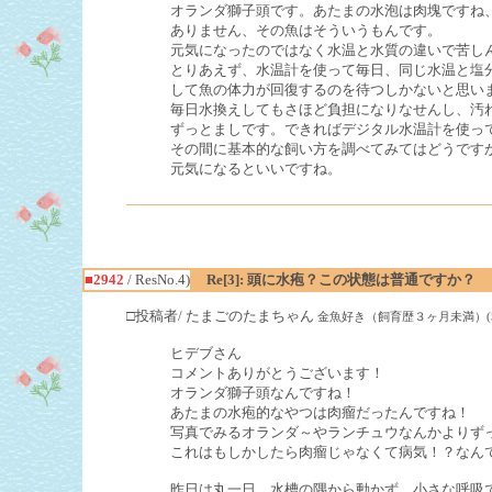
オランダ獅子頭です。あたまの水泡は肉塊ですね
ありません、その魚はそういうもんです。
元気になったのではなく水温と水質の違いで苦し
とりあえず、水温計を使って毎日、同じ水温と塩
して魚の体力が回復するのを待つしかないと思い
毎日水換えしてもさほど負担になりなせんし、汚
ずっとましです。できればデジタル水温計を使っ
その間に基本的な飼い方を調べてみてはどうです
元気になるといいですね。
■2942
/ ResNo.4)
Re[3]: 頭に水疱？この状態は普通ですか？
□投稿者/ たまごのたまちゃん
金魚好き（飼育歴３ヶ月未満）(5回)-(20
ヒデブさん
コメントありがとうございます！
オランダ獅子頭なんですね！
あたまの水疱的なやつは肉瘤だったんですね！
写真でみるオランダ～やランチュウなんかよりず
これはもしかしたら肉瘤じゃなくて病気！？なん
昨日は丸一日、水槽の隅から動かず、小さな呼吸