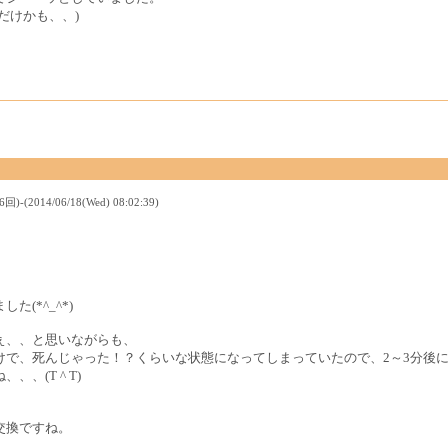
だけかも、、)
。
14/06/18(Wed) 08:02:39)
(*^_^*)
ぇ、、と思いながらも、
けで、死んじゃった！？くらいな状態になってしまっていたので、2～3分後
、(T ^ T)
交換ですね。