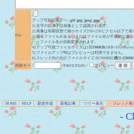
/
アップ可能拡張子=> /
.gif
/
.jpg
/
.jpeg
/
.png
1) 太字の拡張子は画像として認識されます。
2) 画像は初期状態で縮小サイズ250×250ピクセル以下で
File
3) 同名ファイルがある、またはファイル名が不適切な場合
ファイル名が自動変更されます。
4) アップ可能ファイルサイズは1回
100KB
(1KB=1024By
5) ファイルアップ時はプレビューは利用できません。
6) スレッド内の合計ファイルサイズ:[0/500KB]
残り:[500K
削除キー
/
/
プレビュー
(半角8文字以内)
HOME
HELP
新規作成
新着記事
ツリー表示
スレッド表
-
Ch