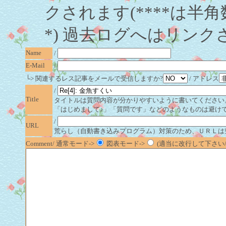
クされます(****は半角
*) 過去ログへはリンク
Name
/
E-Mail
/
└> 関連するレス記事をメールで受信しますか?
/ アドレス
/
Title
タイトルは質問内容が分かりやすいように書いてください
「はじめまして♪」「質問です」などのようなものは避け
/
URL
荒らし（自動書き込みプログラム）対策のため、ＵＲＬは
Comment/ 通常モード->
図表モード->
(適当に改行して下さい/半