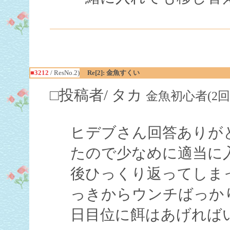
■3212
/ ResNo.2)
Re[2]: 金魚すくい
□投稿者/ タカ
金魚初心者(2回)-(20
ヒデブさん回答ありが
たので少なめに適当に
後ひっくり返ってしま
っきからウンチばっか
日目位に餌はあげれば