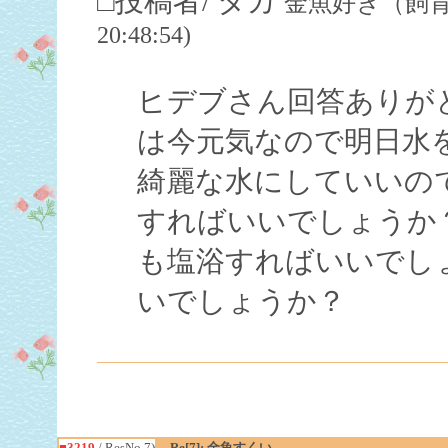
□投稿者/ タカ
金魚好き（飼育歴３ヶ
20:48:54)
ヒデブさん回答ありが
は今元気なので明日水
綺麗な水にしていいの
すればいいでしょうか
も塩浴すればいいでし
いでしょうか？
■3219
/ ResNo.7)
Re[7]: 金魚すくい