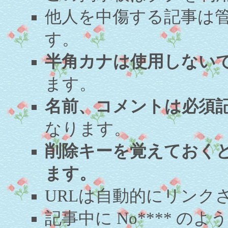
他人を中傷する記事は
す。
半角カナは使用しない
ます。
名前、コメントは必須
なります。
削除キーを覚えておく
ます。
URLは自動的にリンク
記事中に No**** 