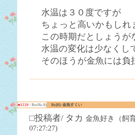
水温は３０度ですが
ちょっと高いかもしれ
この時期だとしょうが
水温の変化は少なくし
そのほうが金魚には負
■3220
/ ResNo.8)
Re[8]: 金魚すくい
□投稿者/ タカ
金魚好き（飼育歴３
07:27:27)