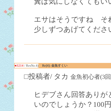
糞は気にしなくてもい
エサはそうですね そ
少しずつあげてくださ
■3214
/ ResNo.4)
Re[4]: 金魚すくい
□投稿者/ タカ
金魚初心者(3回)-(20
ヒデブさん回答ありが
いのでしょうか？100