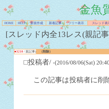
金魚
HOME
HELP
新規作成
新着記事
ツリー表示
スレッド表
[スレッド内全13レス(親記事-Re
■3210
/ 親記事)
（削除）
□投稿者/
-(2016/08/06(Sat) 20:4
この記事は投稿者に削