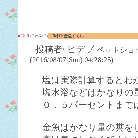
■3213
/ ResNo.3)
Re[3]: 金魚すくい
□投稿者/ ヒデブ
ペットショッ
(2016/08/07(Sun) 04:28:25)
塩は実際計算するとわ
塩水浴などはかなりの
０．５パーセントまで
金魚はかなり量の糞を