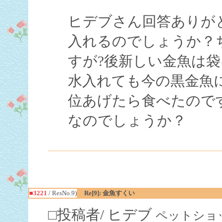
ヒデブさん回答ありが
入れるのでしょうか？
すが?後新しい金魚は袋
水入れても今の黒金魚
位あげたら食べたので
なのでしょうか？
■3221
/ ResNo.9)
Re[9]: 金魚すくい
□投稿者/ ヒデブ
ペットショップ店