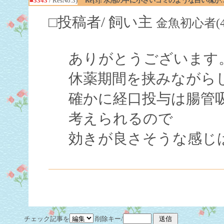
■3343
/ ResNo.3)
Re[3]: 水泡の中に小さいゴミのような白い塊が
□投稿者/ 飼い主
金魚初心者(4回)-
ありがとうございます
休薬期間を挟みながら
確かに経口投与は腸管
考えられるので
効きが良さそうな感じ
チェック記事を
削除キー/