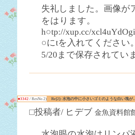
失礼しました。画像がア
をはります。
h○tp://xup.cc/xcl4uYdOg
○にtを入れてください
5/20まで保存されてい
■3342
/ ResNo.2)
Re[2]: 水泡の中に小さいゴミのような白い塊が
□投稿者/ ヒデブ
金魚資料館館長（国
水泡眼の水泡はリンパ