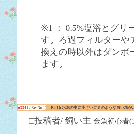
※1 ： 0.5%塩浴と
す。ろ過フィルターや
換えの時以外はダンボ
ます。
■3341
/ ResNo.1)
Re[1]: 水泡の中に小さいゴミのような白い塊が
□投稿者/ 飼い主
金魚初心者(3回)-(