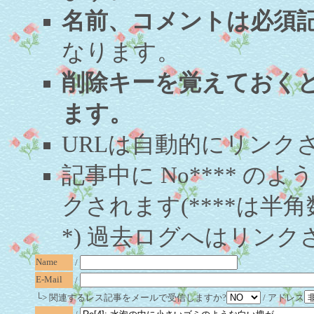
名前、コメントは必須
なります。
削除キーを覚えておく
ます。
URLは自動的にリンク
記事中に No**** 
クされます(****は半角
*) 過去ログへはリンク
Name
/
E-Mail
/
└> 関連するレス記事をメールで受信しますか?
/ アドレス