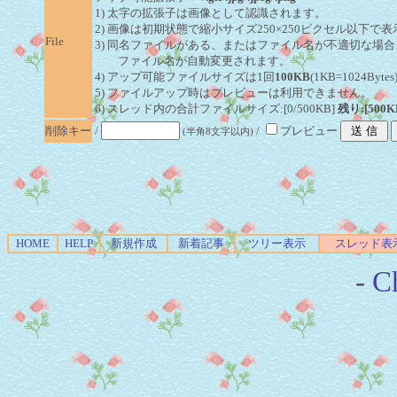
1) 太字の拡張子は画像として認識されます。
2) 画像は初期状態で縮小サイズ250×250ピクセル以下で
File
3) 同名ファイルがある、またはファイル名が不適切な場合
ファイル名が自動変更されます。
4) アップ可能ファイルサイズは1回
100KB
(1KB=1024By
5) ファイルアップ時はプレビューは利用できません。
6) スレッド内の合計ファイルサイズ:[0/500KB]
残り:[500K
削除キー
/
/
プレビュー
(半角8文字以内)
HOME
HELP
新規作成
新着記事
ツリー表示
スレッド表
-
Ch