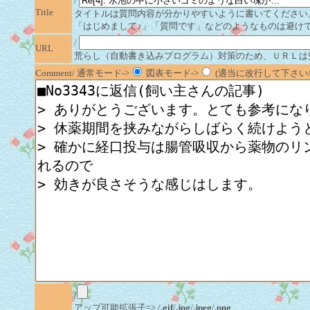
/
Title
タイトルは質問内容が分かりやすいように書いてください
「はじめまして♪」「質問です」などのようなものは避け
/
URL
荒らし（自動書き込みプログラム）対策のため、ＵＲＬは
Comment/ 通常モード->
図表モード->
(適当に改行して下さい/半
/
アップ可能拡張子=> /
.gif
/
.jpg
/
.jpeg
/
.png