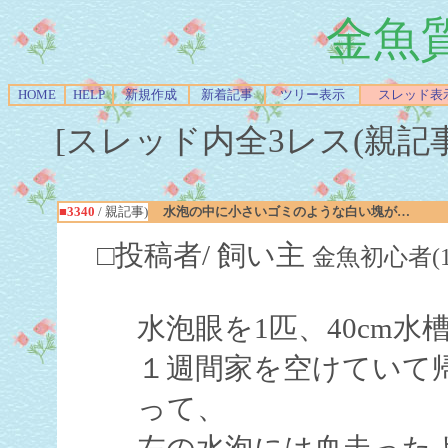
金魚
HOME
HELP
新規作成
新着記事
ツリー表示
スレッド表
[スレッド内全3レス(親記事-Re
■3340
/ 親記事)
水泡の中に小さいゴミのような白い塊が…
□投稿者/ 飼い主
金魚初心者(1回)-(
水泡眼を1匹、40cm水
１週間家を空けていて
って、
左の水泡には血走った