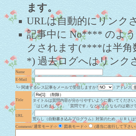
ます。
URLは自動的にリンク
記事中に No**** 
クされます(****は半角
*) 過去ログへはリンク
Name
/
E-Mail
/
└> 関連するレス記事をメールで受信しますか?
/ アドレス
/
Title
タイトルは質問内容が分かりやすいように書いてください
「はじめまして♪」「質問です」などのようなものは避け
/
URL
荒らし（自動書き込みプログラム）対策のため、ＵＲＬは
Comment/ 通常モード->
図表モード->
(適当に改行して下さい/半