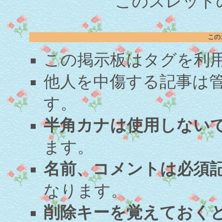
このスレッドの
この
この掲示板はタグを利
他人を中傷する記事は
す。
半角カナは使用しない
ます。
名前、コメントは必須
なります。
削除キーを覚えておく