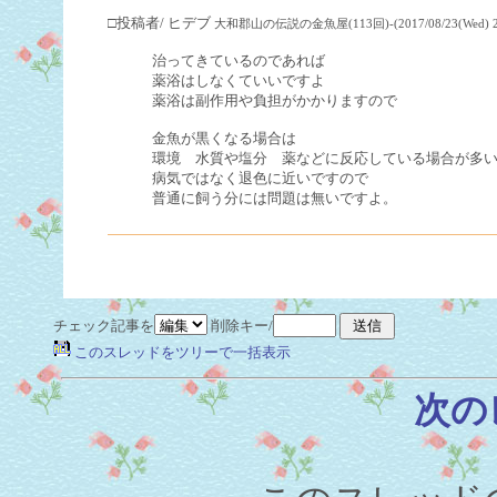
□投稿者/ ヒデブ
大和郡山の伝説の金魚屋(113回)-(2017/08/23(Wed) 21
治ってきているのであれば
薬浴はしなくていいですよ
薬浴は副作用や負担がかかりますので
金魚が黒くなる場合は
環境 水質や塩分 薬などに反応している場合が多
病気ではなく退色に近いですので
普通に飼う分には問題は無いですよ。
チェック記事を
削除キー/
このスレッドをツリーで一括表示
次の