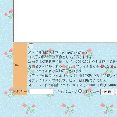
/
アップ可能拡張子=> /
.gif
/
.jpg
/
.jpeg
/
.png
1) 太字の拡張子は画像として認識されます。
2) 画像は初期状態で縮小サイズ250×250ピクセル以下で
File
3) 同名ファイルがある、またはファイル名が不適切な場合
ファイル名が自動変更されます。
4) アップ可能ファイルサイズは1回
100KB
(1KB=1024By
5) ファイルアップ時はプレビューは利用できません。
6) スレッド内の合計ファイルサイズ:[0/500KB]
残り:[500K
削除キー
/
/
プレビュー
(半角8文字以内)