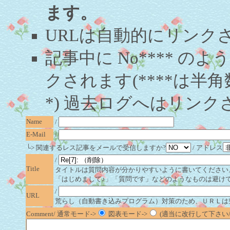
ます。
URLは自動的にリンク
記事中に No**** 
クされます(****は半角
*) 過去ログへはリンク
Name
/
E-Mail
/
└> 関連するレス記事をメールで受信しますか?
/ アドレス
/
Title
タイトルは質問内容が分かりやすいように書いてください
「はじめまして♪」「質問です」などのようなものは避け
/
URL
荒らし（自動書き込みプログラム）対策のため、ＵＲＬは
Comment/ 通常モード->
図表モード->
(適当に改行して下さい/半