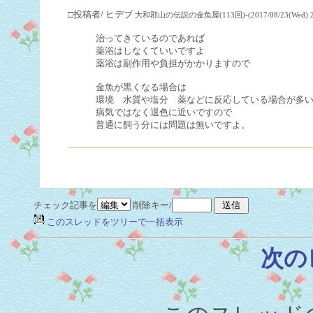
□投稿者/ ヒデブ
大和郡山の伝説の金魚屋(113回)-(2017/08/23(Wed) 21
治ってきているのであれば
薬浴はしなくていいですよ
薬浴は副作用や負担がかかりますので
金魚が黒くなる場合は
環境 水質や塩分 薬などに反応している場合が多
病気ではなく退色に近いですので
普通に飼う分には問題は無いですよ。
チェック記事を
削除キー/
このスレッドをツリーで一括表示
次の