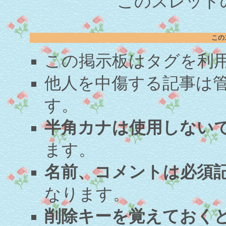
このスレッドの
この
この掲示板はタグを利
他人を中傷する記事は
す。
半角カナは使用しない
ます。
名前、コメントは必須
なります。
削除キーを覚えておく