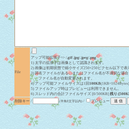
/
アップ可能拡張子=> /
.gif
/
.jpg
/
.jpeg
/
.png
1) 太字の拡張子は画像として認識されます。
2) 画像は初期状態で縮小サイズ250×250ピクセル以下で
File
3) 同名ファイルがある、またはファイル名が不適切な場合
ファイル名が自動変更されます。
4) アップ可能ファイルサイズは1回
100KB
(1KB=1024By
5) ファイルアップ時はプレビューは利用できません。
6) スレッド内の合計ファイルサイズ:[0/500KB]
残り:[500K
削除キー
/
/
プレビュー
(半角8文字以内)