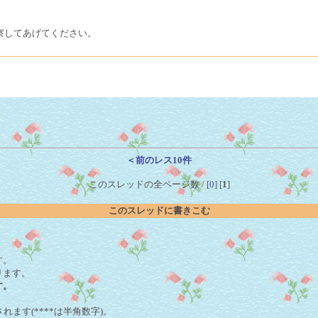
察してあげてください。
＜前のレス10件
このスレッドの全ページ数 / [
0
] [
1
]
このスレッドに書きこむ
。
す。
ります。
す。
れます(****は半角数字)。