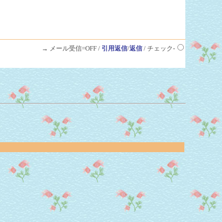
→ メール受信=OFF /
引用返信
/
返信
/ チェック-