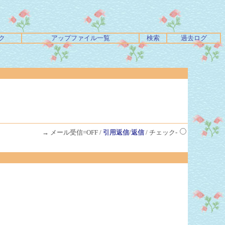
ク
アップファイル一覧
検索
過去ログ
→ メール受信=OFF /
引用返信
/
返信
/ チェック-