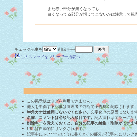
また赤い部分が無くなっても
白くなってる部分が増えてこないかは注意して観
チェック記事を
削除キー/
このスレッドをツリーで一括表示
この掲示板はタグを利用できません。
他人を中傷する記事は管理者の判断で予告無く削除されます
半角カナは使用しないでください。
文字化けの原因になりま
名前、コメントは必須記入項目です。
記入漏れはエラーにな
削除キーを覚えておくと、自分の記事の編集・削除ができま
URLは自動的にリンクされます。
記事中に No**** のように書くとその部分が記事Noにリンクさ