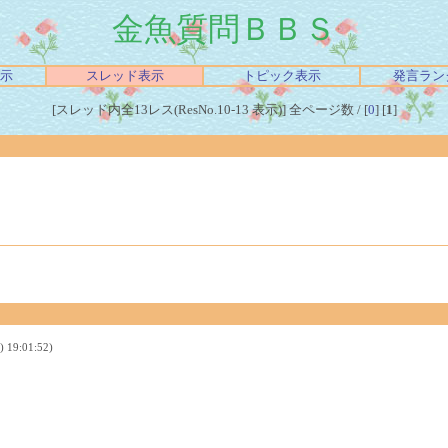
金魚質問ＢＢＳ
示
スレッド表示
トピック表示
発言ラン
[スレッド内全13レス(ResNo.10-13 表示)] 全ページ数 / [
0
] [
1
]
9:01:52)