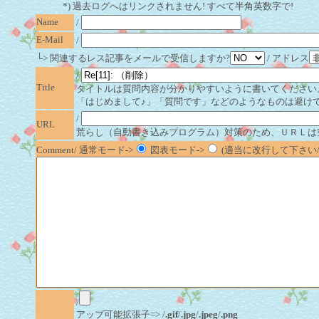
*) 過去ログへはリンクされません! すべて半角英数字で!
Name
/
E-Mail
/
└> 関連するレス記事をメールで受信しますか?
/ アドレス
/
Title
タイトルは質問内容が分かりやすいように書いてください
「はじめまして♪」「質問です」などのようなものは避け
/
URL
荒らし（自動書き込みプログラム）対策のため、ＵＲＬは
Comment/ 通常モード->
図表モード->
(適当に改行して下さい/半
/
アップ可能拡張子=> /
.gif
/
.jpg
/
.jpeg
/
.png