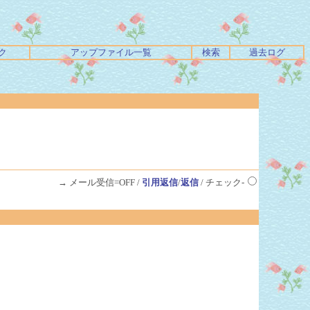
ク
アップファイル一覧
検索
過去ログ
→ メール受信=OFF /
引用返信
/
返信
/ チェック-