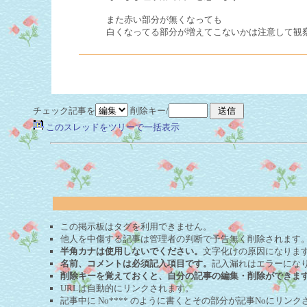
また赤い部分が無くなっても
白くなってる部分が増えてこないかは注意して観
チェック記事を
削除キー/
このスレッドをツリーで一括表示
この掲示板はタグを利用できません。
他人を中傷する記事は管理者の判断で予告無く削除されます
半角カナは使用しないでください。
文字化けの原因になりま
名前、コメントは必須記入項目です。
記入漏れはエラーにな
削除キーを覚えておくと、自分の記事の編集・削除ができま
URLは自動的にリンクされます。
記事中に No**** のように書くとその部分が記事Noにリンクさ