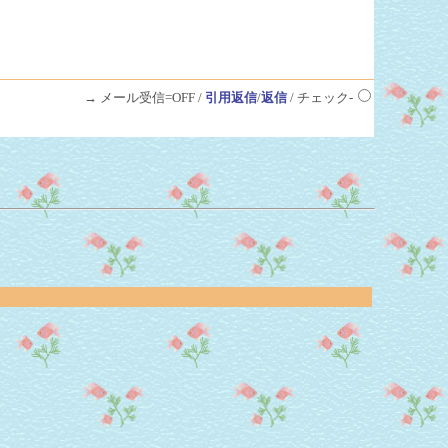
→ メール受信=OFF /
引用返信
/
返信
/ チェック-