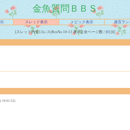
金魚質問ＢＢＳ
示
スレッド表示
トピック表示
発言ラン
[スレッド内全13レス(ResNo.10-13 表示)] 全ページ数 / [
0
] [
1
]
9:01:52)