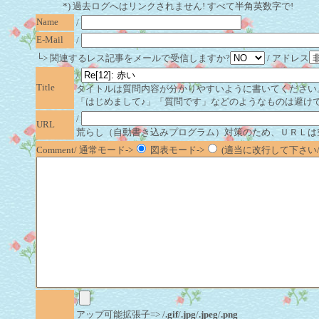
*) 過去ログへはリンクされません! すべて半角英数字で!
Name
/
E-Mail
/
└> 関連するレス記事をメールで受信しますか?
/ アドレス
/
Title
タイトルは質問内容が分かりやすいように書いてください
「はじめまして♪」「質問です」などのようなものは避け
/
URL
荒らし（自動書き込みプログラム）対策のため、ＵＲＬは
Comment/ 通常モード->
図表モード->
(適当に改行して下さい/半
/
アップ可能拡張子=> /
.gif
/
.jpg
/
.jpeg
/
.png