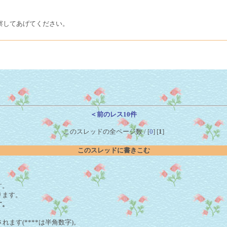
察してあげてください。
＜前のレス10件
このスレッドの全ページ数 / [
0
] [
1
]
このスレッドに書きこむ
。
す。
ります。
す。
れます(****は半角数字)。