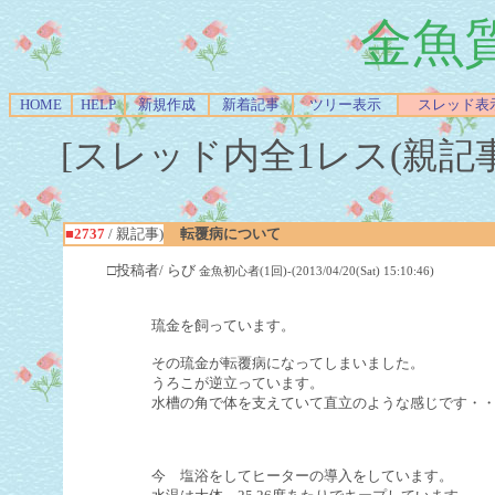
金魚
HOME
HELP
新規作成
新着記事
ツリー表示
スレッド表
[スレッド内全1レス(親記事-Re
■2737
/ 親記事)
転覆病について
□投稿者/ らび
金魚初心者(1回)-(2013/04/20(Sat) 15:10:46)
琉金を飼っています。
その琉金が転覆病になってしまいました。
うろこが逆立っています。
水槽の角で体を支えていて直立のような感じです・
今 塩浴をしてヒーターの導入をしています。