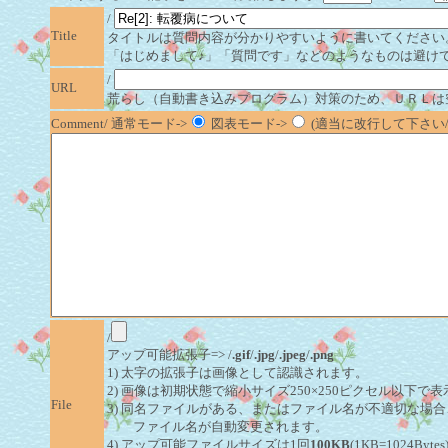
/
Title
タイトルは質問内容が分かりやすいように書いてください
「はじめまして♪」「質問です」などのようなものは避け
/
URL
荒らし（自動書き込みプログラム）対策のため、ＵＲＬは
Comment/ 通常モード->
図表モード->
(適当に改行して下さい/半
/
アップ可能拡張子=> /
.gif
/
.jpg
/
.jpeg
/
.png
1) 太字の拡張子は画像として認識されます。
2) 画像は初期状態で縮小サイズ250×250ピクセル以下で
File
3) 同名ファイルがある、またはファイル名が不適切な場合
ファイル名が自動変更されます。
4) アップ可能ファイルサイズは1回
100KB
(1KB=1024By