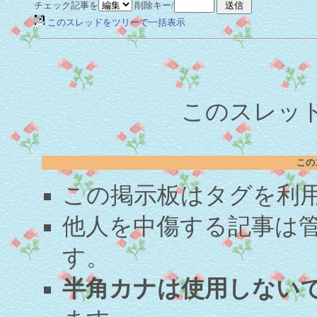
チェック記事を
削除キー/
このスレッドをツリーで一括表示
このスレッド
この
この掲示板はタグを利
他人を中傷する記事は
す。
半角カナは使用しない