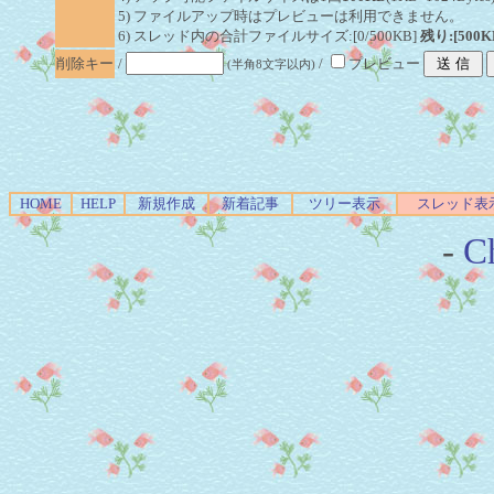
5) ファイルアップ時はプレビューは利用できません。
6) スレッド内の合計ファイルサイズ:[0/500KB]
残り:[500K
削除キー
/
/
プレビュー
(半角8文字以内)
HOME
HELP
新規作成
新着記事
ツリー表示
スレッド表
-
Ch