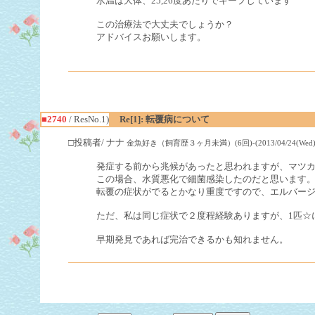
水温は大体、25,26度あたりでキープしています
この治療法で大丈夫でしょうか？
アドバイスお願いします。
■2740
/ ResNo.1)
Re[1]: 転覆病について
□投稿者/ ナナ
金魚好き（飼育歴３ヶ月未満）(6回)-(2013/04/24(Wed) 0
発症する前から兆候があったと思われますが、マツ
この場合、水質悪化で細菌感染したのだと思います
転覆の症状がでるとかなり重度ですので、エルバー
ただ、私は同じ症状で２度程経験ありますが、1匹☆
早期発見であれば完治できるかも知れません。