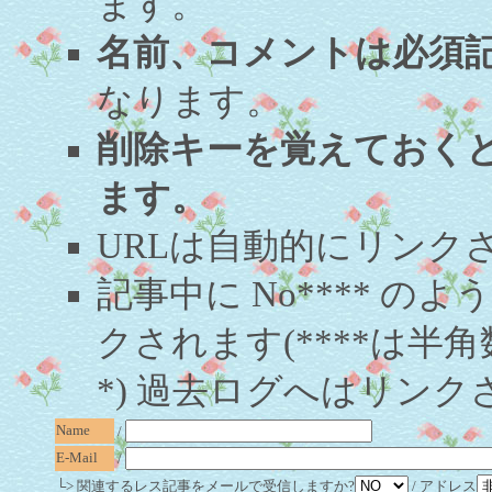
ます。
名前、コメントは必須
なります。
削除キーを覚えておく
ます。
URLは自動的にリンク
記事中に No**** 
クされます(****は半角
*) 過去ログへはリンク
Name
/
E-Mail
/
└> 関連するレス記事をメールで受信しますか?
/ アドレス