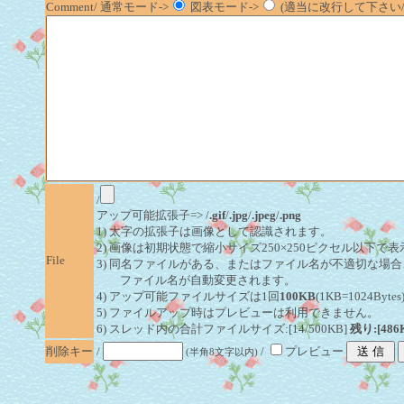
Comment/ 通常モード->
図表モード->
(適当に改行して下さい/半
/
アップ可能拡張子=> /
.gif
/
.jpg
/
.jpeg
/
.png
1) 太字の拡張子は画像として認識されます。
2) 画像は初期状態で縮小サイズ250×250ピクセル以下で
File
3) 同名ファイルがある、またはファイル名が不適切な場合
ファイル名が自動変更されます。
4) アップ可能ファイルサイズは1回
100KB
(1KB=1024By
5) ファイルアップ時はプレビューは利用できません。
6) スレッド内の合計ファイルサイズ:[14/500KB]
残り:[486
削除キー
/
/
プレビュー
(半角8文字以内)