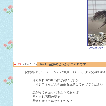
PAVO92evZB
■3733
/ ResNo.1)
Re[1]: 金魚のヒレがボロボロです
□投稿者/ ヒデブ
ペットショップ店員（ベテラン）(47回)-(2020/09/11(Fri
尾ぐされ病の可能性が高いですが
ウオジラミなどの寄生虫も注意してあげてください
広がってきたり弱るようであれば
尾ぐされ病用の薬で
薬浴も考えてあげてください