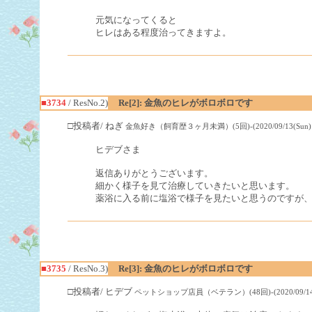
元気になってくると
ヒレはある程度治ってきますよ。
■3734
/ ResNo.2)
Re[2]: 金魚のヒレがボロボロです
□投稿者/ ねぎ
金魚好き（飼育歴３ヶ月未満）(5回)-(2020/09/13(Sun) 16
ヒデブさま
返信ありがとうございます。
細かく様子を見て治療していきたいと思います。
薬浴に入る前に塩浴で様子を見たいと思うのですが
■3735
/ ResNo.3)
Re[3]: 金魚のヒレがボロボロです
□投稿者/ ヒデブ
ペットショップ店員（ベテラン）(48回)-(2020/09/14(Mo