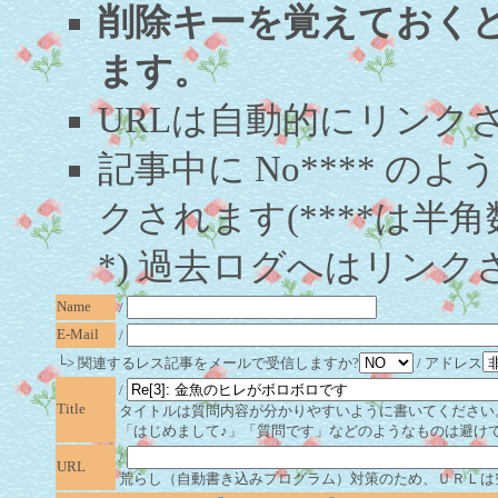
削除キーを覚えておく
ます。
URLは自動的にリンク
記事中に No**** 
クされます(****は半角
*) 過去ログへはリンク
Name
/
E-Mail
/
└> 関連するレス記事をメールで受信しますか?
/ アドレス
/
Title
タイトルは質問内容が分かりやすいように書いてください
「はじめまして♪」「質問です」などのようなものは避け
/
URL
荒らし（自動書き込みプログラム）対策のため、ＵＲＬは