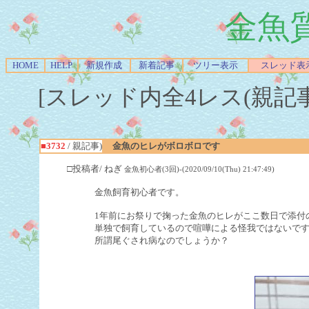
金魚
HOME
HELP
新規作成
新着記事
ツリー表示
スレッド表
[スレッド内全4レス(親記事-Re
■3732
/ 親記事)
金魚のヒレがボロボロです
□投稿者/ ねぎ
金魚初心者(3回)-(2020/09/10(Thu) 21:47:49)
金魚飼育初心者です。
1年前にお祭りで掬った金魚のヒレがここ数日で添付
単独で飼育しているので喧嘩による怪我ではないで
所謂尾ぐされ病なのでしょうか？