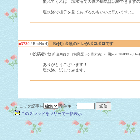
慣れてくれば 塩水浴で大体の病気は治療できます
塩水浴で様子を見てあげるのもいいと思いますよ。
■3739
/ ResNo.4)
Re[4]: 金魚のヒレがボロボロです
□投稿者/ ねぎ
金魚好き（飼育歴３ヶ月未満）(6回)-(2020/09/17(Thu) 13
ありがとうございます！
塩水浴、試してみます。
チェック記事を
削除キー/
このスレッドをツリーで一括表示