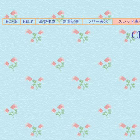
HOME
HELP
新規作成
新着記事
ツリー表示
スレッド表
-
Ch