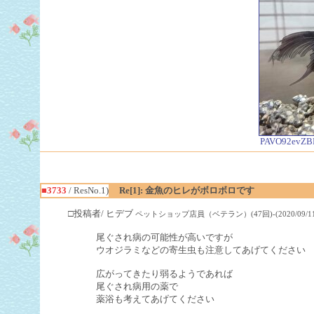
PAVO92evZB
■3733
/ ResNo.1)
Re[1]: 金魚のヒレがボロボロです
□投稿者/ ヒデブ
ペットショップ店員（ベテラン）(47回)-(2020/09/11(Fri
尾ぐされ病の可能性が高いですが
ウオジラミなどの寄生虫も注意してあげてください
広がってきたり弱るようであれば
尾ぐされ病用の薬で
薬浴も考えてあげてください