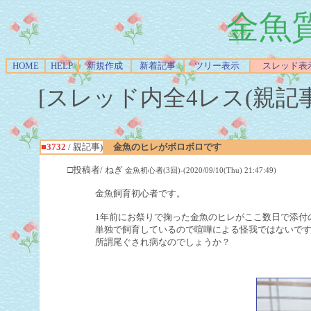
金魚
HOME
HELP
新規作成
新着記事
ツリー表示
スレッド表
[スレッド内全4レス(親記事-Re
■3732
/ 親記事)
金魚のヒレがボロボロです
□投稿者/ ねぎ
金魚初心者(3回)-(2020/09/10(Thu) 21:47:49)
金魚飼育初心者です。
1年前にお祭りで掬った金魚のヒレがここ数日で添付
単独で飼育しているので喧嘩による怪我ではないで
所謂尾ぐされ病なのでしょうか？