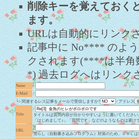
削除キーを覚えておく
ます。
URLは自動的にリンク
記事中に No**** 
クされます(****は半角
*) 過去ログへはリンク
Name
/
E-Mail
/
└> 関連するレス記事をメールで受信しますか?
/ アドレス
/
Title
タイトルは質問内容が分かりやすいように書いてください
「はじめまして♪」「質問です」などのようなものは避け
/
URL
荒らし（自動書き込みプログラム）対策のため、ＵＲＬは