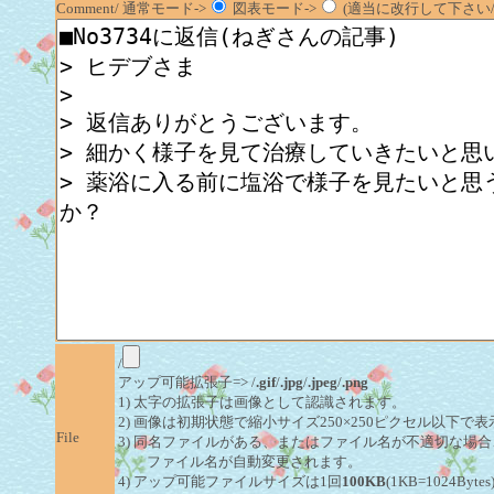
Comment/ 通常モード->
図表モード->
(適当に改行して下さい/半
/
アップ可能拡張子=> /
.gif
/
.jpg
/
.jpeg
/
.png
1) 太字の拡張子は画像として認識されます。
2) 画像は初期状態で縮小サイズ250×250ピクセル以下で
File
3) 同名ファイルがある、またはファイル名が不適切な場合
ファイル名が自動変更されます。
4) アップ可能ファイルサイズは1回
100KB
(1KB=1024By