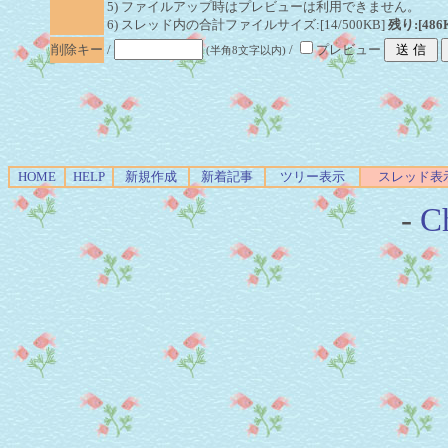
5) ファイルアップ時はプレビューは利用できません。
6) スレッド内の合計ファイルサイズ:[14/500KB]
残り:[486
削除キー
/
/
プレビュー
(半角8文字以内)
HOME
HELP
新規作成
新着記事
ツリー表示
スレッド表
-
Ch