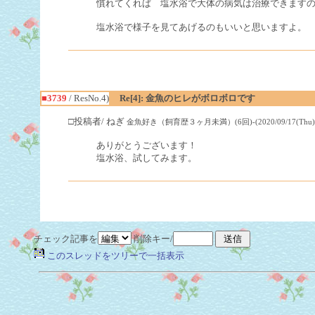
慣れてくれば 塩水浴で大体の病気は治療できます
塩水浴で様子を見てあげるのもいいと思いますよ。
■3739
/ ResNo.4)
Re[4]: 金魚のヒレがボロボロです
□投稿者/ ねぎ
金魚好き（飼育歴３ヶ月未満）(6回)-(2020/09/17(Thu) 13
ありがとうございます！
塩水浴、試してみます。
チェック記事を
削除キー/
このスレッドをツリーで一括表示