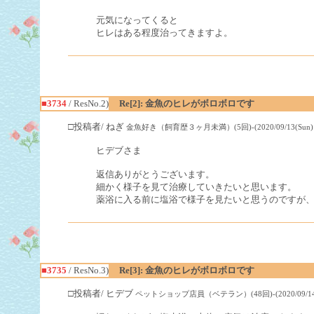
元気になってくると
ヒレはある程度治ってきますよ。
■3734
/ ResNo.2)
Re[2]: 金魚のヒレがボロボロです
□投稿者/ ねぎ
金魚好き（飼育歴３ヶ月未満）(5回)-(2020/09/13(Sun) 16
ヒデブさま
返信ありがとうございます。
細かく様子を見て治療していきたいと思います。
薬浴に入る前に塩浴で様子を見たいと思うのですが
■3735
/ ResNo.3)
Re[3]: 金魚のヒレがボロボロです
□投稿者/ ヒデブ
ペットショップ店員（ベテラン）(48回)-(2020/09/14(Mo