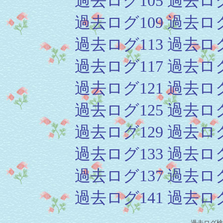
過去ログ105
過去ログ
過去ログ109
過去ログ
過去ログ113
過去ログ
過去ログ117
過去ログ
過去ログ121
過去ログ
過去ログ125
過去ログ
過去ログ129
過去ログ
過去ログ133
過去ログ
過去ログ137
過去ログ
過去ログ141
過去ログ
過去ログ