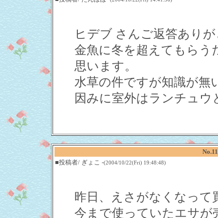
ヒデブ さんご返答あり
金魚に冬を超えてもらう
思います。
水草の件ですが知識が無
因みに室外はランチュウ
No.
■投稿者/ ぎょこ -
(2004/10/22(Fri) 19:48:48)
昨日、えさがなくなって
今まで使っていたエサが