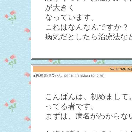
が大きく
なっています。
これはなんなんですか？
病気だとしたら治療法な
No.11769
■投稿者/ EXやん -
(2004/10/11(Mon) 19:12:29)
こんばんは、初めまして
ってる者です。
まずは、病名がわからな