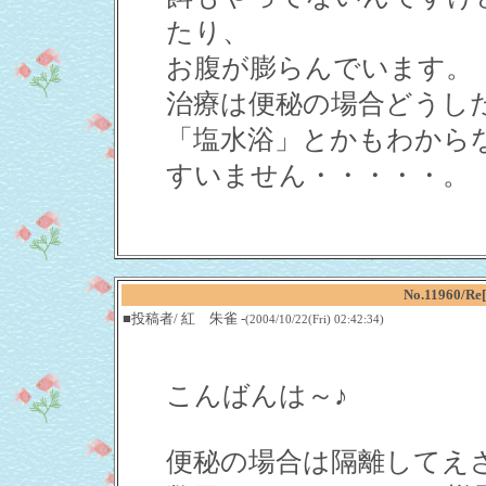
たり、
お腹が膨らんでいます。
治療は便秘の場合どうし
「塩水浴」とかもわから
すいません・・・・・。
No.11960
■投稿者/ 紅 朱雀 -
(2004/10/22(Fri) 02:42:34)
こんばんは～♪
便秘の場合は隔離してえ