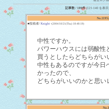
記事数 / 189件
(121-140 を表示
No.119
■投稿者/
Knight
-
(2004/10/21(Thu) 18:48:19)
中性ですか。
パワーハウスには弱酸性
買うとしたらどちらがい
中性もあるのですが今日
かったので、
どちらがいいのかと思い
No