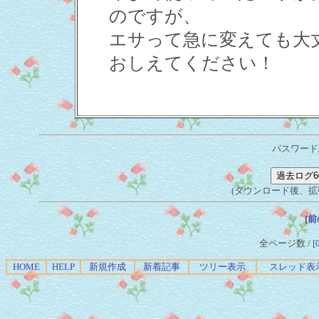
のですが、
エサって急に変えても大
おしえてください！
パスワード
(ダウンロード後、拡張子を
[
前
全ページ数 / [
HOME
HELP
新規作成
新着記事
ツリー表示
スレッド表