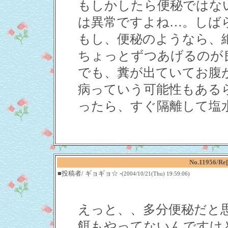
もしかしたら便秘ではな
は異常ですよね…。しば
もし、便秘のようなら、
ちょっとずつあげるのが
でも、糞が出ていてお腹
病っていう可能性もある
ったら、すぐ隔離して塩水
No.11956
■投稿者/ ギョギョ☆ -
(2004/10/21(Thu) 19:59:06)
えっと、、多分便秘だと
餌もやってないんですけ