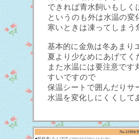
できれば青水飼いもしく
というのも外は水温の変
寒いときは凍ってしまう
基本的に金魚は冬あまり
夏より少なめにあげてく
また水温には要注意です
すいですので
保温シートで囲んだりサ
水温を変化しにくくして
No.1196
■投稿者/ たんぽぽ -
(2004/10/22(Fri) 14:41:36)