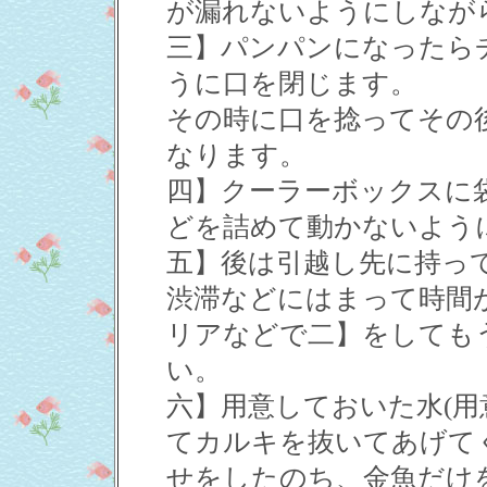
が漏れないようにしなが
三】パンパンになったら
うに口を閉じます。
その時に口を捻ってその
なります。
四】クーラーボックスに
どを詰めて動かないよう
五】後は引越し先に持っ
渋滞などにはまって時間
リアなどで二】をしても
い。
六】用意しておいた水(
てカルキを抜いてあげて
せをしたのち、金魚だけ