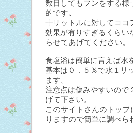
数日してもフンをする様
的です。
十リットルに対してココ
効果が有りすぎるくらい
らせてあげてください。
食塩浴は簡単に言えば水
基本は０，５％で水１リ
ます。
注意点は傷みやすいので
げて下さい。
このサイトさんのトップ
りますので簡単に調べら