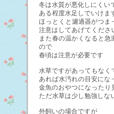
冬は水質が悪化しにくい
ある程度水足しでいけま
ほっとくと濾過器がつま
注意はしてあげてくださ
また春の温かくなると急
ので
春頃は注意が必要です
水草ですがあってもなく
あれば水汚れの目安にな
金魚のおやつになったり
ただ水草は少し勉強しな
外飼いの場合ですが