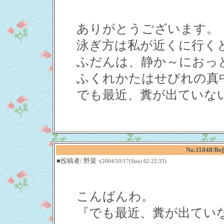
ありがとうございます。
泳ぎ方は私が近くに行く
ふだんは、静か～におっ
ふくれかたはせびれの真
でも最近、糞が出ていな
No.11848
■投稿者/ 野菜 -
(2004/10/17(Sun) 02:22:33)
こんばんわ。
『でも最近、糞が出てい