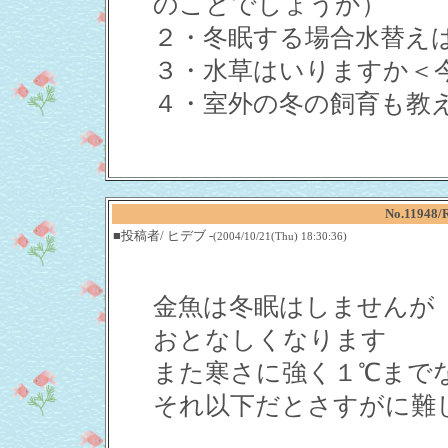
のことでしょうか）
２・冬眠する場合水替え
３・水草はいりますか＜
４・室外の冬の飼育も教
No.1194
■投稿者/ ヒデブ -
(2004/10/21(Thu) 18:30:36)
金魚は冬眠はしませんが
おとなしくなります
また寒さに強く１℃まで
それ以下だとさすがに難