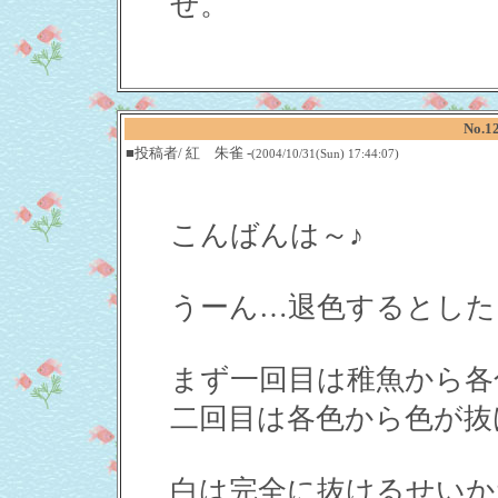
せ。
No.1
■投稿者/ 紅 朱雀 -
(2004/10/31(Sun) 17:44:07)
こんばんは～♪
うーん…退色するとした
まず一回目は稚魚から各
二回目は各色から色が抜
白は完全に抜けるせいか