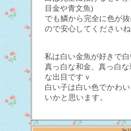
目金や青文魚)
でも鱗から完全に色が抜
ので安心してくださいね
私は白い金魚が好きで白い
真っ白な和金、真っ白な
な出目ですｖ
白い子は白い色でかわい
いかと思います。
No.1