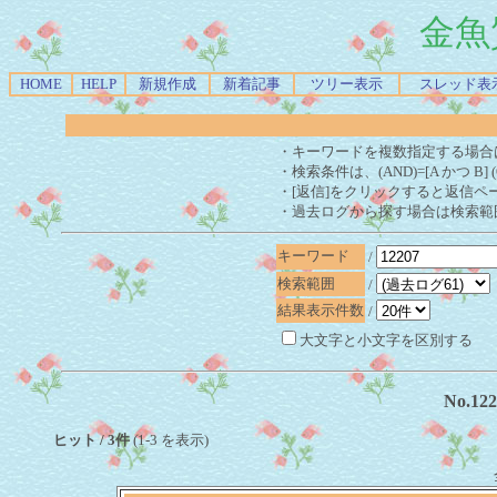
金魚
HOME
HELP
新規作成
新着記事
ツリー表示
スレッド表
・キーワードを複数指定する場合
・検索条件は、(AND)=[A かつ B] 
・[返信]をクリックすると返信ペ
・過去ログから探す場合は検索範
キーワード
/
検索範囲
/
結果表示件数
/
大文字と小文字を区別する
No.1
ヒット / 3件
(1-3 を表示)