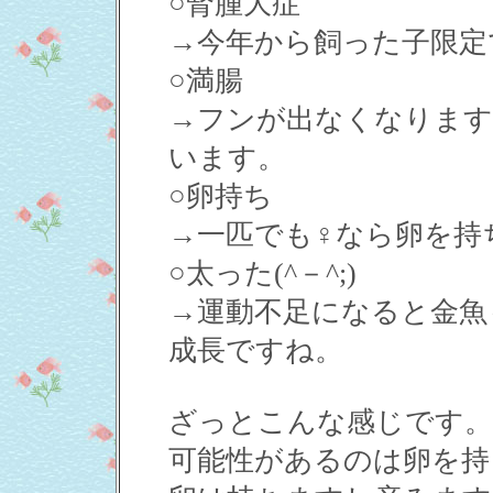
○腎腫大症
→今年から飼った子限定
○満腸
→フンが出なくなります
います。
○卵持ち
→一匹でも♀なら卵を持
○太った(^－^;)
→運動不足になると金魚
成長ですね。
ざっとこんな感じです。
可能性があるのは卵を持