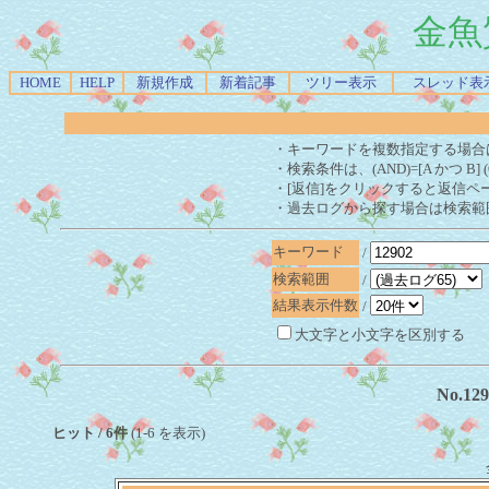
金魚
HOME
HELP
新規作成
新着記事
ツリー表示
スレッド表
・キーワードを複数指定する場合
・検索条件は、(AND)=[A かつ B] 
・[返信]をクリックすると返信ペ
・過去ログから探す場合は検索範
キーワード
/
検索範囲
/
結果表示件数
/
大文字と小文字を区別する
No.1
ヒット / 6件
(1-6 を表示)