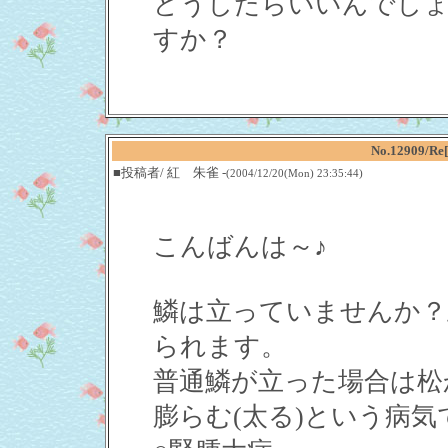
どうしたらいいんでし
すか？
No.12909
■投稿者/ 紅 朱雀 -
(2004/12/20(Mon) 23:35:44)
こんばんは～♪
鱗は立っていませんか？
られます。
普通鱗が立った場合は松
膨らむ(太る)という病