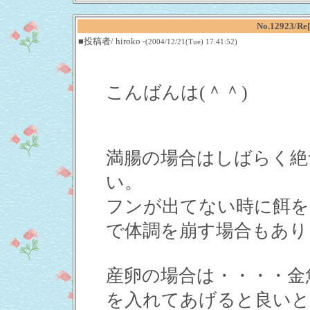
No.12923
■投稿者/ hiroko -
(2004/12/21(Tue) 17:41:52)
こんばんは(＾＾)
満腸の場合はしばらく絶
い。
フンが出てない時に餌を
で体調を崩す場合もあり
産卵の場合は・・・・金
を入れてあげると良いと