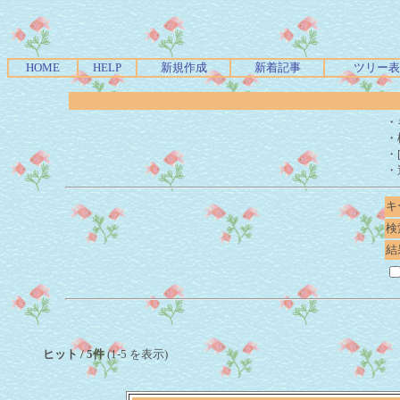
HOME
HELP
新規作成
新着記事
ツリー表
・
・
・
・
キ
検
結
ヒット / 5件
(1-5 を表示)