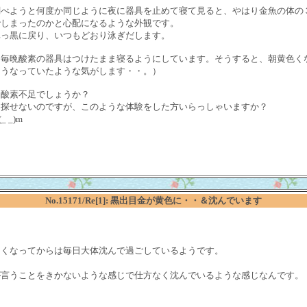
調べようと何度か同じように夜に器具を止めて寝て見ると、やはり金魚の体の
でしまったのかと心配になるような外観です。
真っ黒に戻り、いつもどおり泳ぎだします。
は毎晩酸素の器具はつけたまま寝るようにしています。そうすると、朝黄色く
そうなっていたような気がします・・。）
、酸素不足でしょうか？
を探せないのですが、このような体験をした方いらっしゃいますか？
_)m
No.15171/Re[1]: 黒出目金が黄色に・・＆沈んでいます
きくなってからは毎日大体沈んで過ごしているようです。
。
が言うことをきかないような感じで仕方なく沈んでいるような感じなんです。