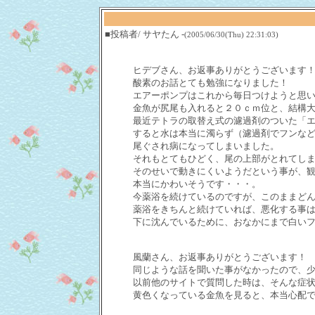
■投稿者/ サヤたん -
(2005/06/30(Thu) 22:31:03)
ヒデブさん、お返事ありがとうございます
酸素のお話とても勉強になりました！
エアーポンプはこれから毎日つけようと思
金魚が尻尾も入れると２０ｃｍ位と、結構
最近テトラの取替え式の濾過剤のついた「
すると水は本当に濁らず（濾過剤でフンな
尾ぐされ病になってしまいました。
それもとてもひどく、尾の上部がとれてし
そのせいで動きにくいようだという事が、
本当にかわいそうです・・・。
今薬浴を続けているのですが、このままど
薬浴をきちんと続けていれば、悪化する事
下に沈んでいるために、おなかにまで白い
風蘭さん、お返事ありがとうございます！
同じような話を聞いた事がなかったので、
以前他のサイトで質問した時は、そんな症
黄色くなっている金魚を見ると、本当心配