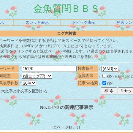
金魚質問ＢＢＳ
示
スレッド表示
トピック表示
発言ラン
ログ内検索
キーワードを複数指定する場合は 半角スペース で区切ってください。
検索条件は、(AND)=[A かつ B] (OR)=[A または B] となっています。
[返信]をクリックすると返信ページへ移動します。 (*過去ログは表示されませ
過去ログから探す場合は検索範囲から過去ログを選択。
ーワード
検索条件
/
/
索範囲
強調表示
/
/
ON
(自動リンクOF
果表示件数
記事No検索
/
/
ON
大文字と小文字を区別する
No.15170 の関連記事表示
全ページ数 / [
0
]