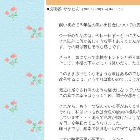
■投稿者/ サヤたん -
(2005/06/28(Tue) 04:03:35)
飼い初めて５年位の黒い出目金についての
今一番心配なのは、今日一日ずっと下に沈
それ以外に何か苦しそうな事もありません
す。その時は苦しそうな感じです。
さっき、気になって水槽をトントンと軽く
そして、水槽の下をゆっくり泳いだり、た
このまま泳げなくなるような事はあるので
改善するには、どうすれば良いのでしょう
最近は尾ぐされ病のような症状になってい
この薬での薬浴はもう１年位、調子が悪そ
それから、もう一つ悩んでいる事がありま
それは、私はいつも夜は金魚の酸素の器具
しています・・・まるで色素が抜けたよう
今日、今年初めてこうなりました。
昨日までは、酸素の器具を止めて寝ても普
これは酸素不足が原因でしょうか？