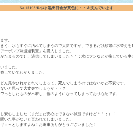
No.15195/Re[4]: 黒出目金が黄色に・・＆沈んでいます
！
います。
大きく、水もすぐに汚れてしまうので大変ですが、できるだけ頻繁に水替えを
エアーポンプ兼濾過装置」を購入しました。
どがたまるので）、過信してしまいました＾＾；水にフンなどが接している事
まいました。
観察していてわかりました。
んどん尾やひれがとれてしまって、死んでしまうのではないかと不安です。
はないと思って大丈夫でしょうか・・？
フワっとしたものが不着し、傷のようになってしまっており心配です。
少し安心しました（まだまだ安心はできない状態ですけど＾＾；）！
状聞いた事がないと言われてしまいました。
でギョっとしますよね！お返事ありがとうございました！