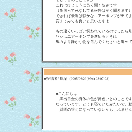
これはひじょうに良く聞く悩みです
（夜切って死なしてる報告は良く聞きます
できれば最近は静かなエアーポンプが出て
変えてみても良いと思いますよ
もの凄くいっぱい飼われているのでしたら
ワシはエアーポンプを進めるときは
馬力より静かな物を選んでくださいと進め
■投稿者/ 風蘭 -
(2005/06/29(Wed) 23:07:08)
■こんにちは
黒出目金の身体の色が黄色いとのことです
なっています。どうも寝ていたみたいで、
質問の答えになっていないかもしれません