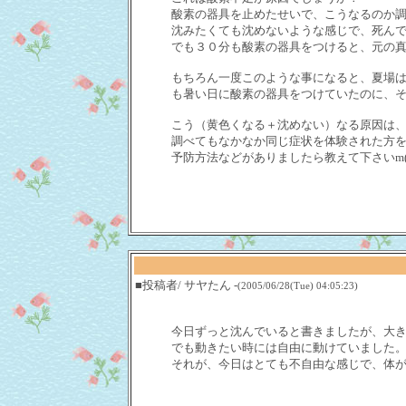
酸素の器具を止めたせいで、こうなるのか
沈みたくても沈めないような感じで、死ん
でも３０分も酸素の器具をつけると、元の
もちろん一度このような事になると、夏場
も暑い日に酸素の器具をつけていたのに、
こう（黄色くなる＋沈めない）なる原因は
調べてもなかなか同じ症状を体験された方
予防方法などがありましたら教えて下さいm(_ 
■投稿者/ サヤたん -
(2005/06/28(Tue) 04:05:23)
今日ずっと沈んでいると書きましたが、大
でも動きたい時には自由に動けていました
それが、今日はとても不自由な感じで、体