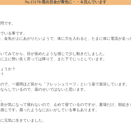
No.15170/黒出目金が黄色に・・＆沈んでいます
質問です。
んでいる事です。
が、金魚が上にあがりたいようで、体に力を入れると、たまに体に電流が走っ
叩いてみてから、目が覚めたような感じで少し動きだしました。
まに上に勢い良く昇っては降りて、また下でじっとしています。
しょうか？
か？
たので、一週間ほど前から「フレッシュリーフ」という薬で薬浴しています。
うならしているので、薬のせいではないと思います。
す。
の音が気になって寝れないので、止めて寝ているのですが、夏場だけ、朝起き
な感じです。腐ったようなにおいがしている事もあります。
通に元気に生きていました。