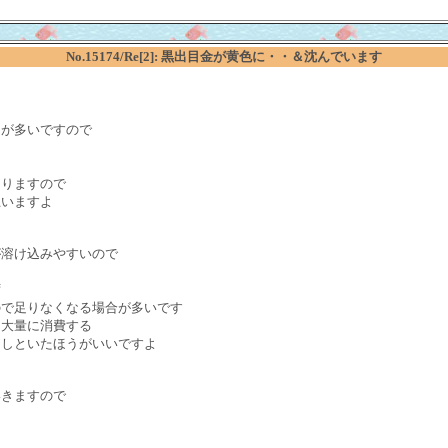
No.15174/Re[2]: 黒出目金が黄色に・・＆沈んでいます
とが多いですので
ありますので
思いますよ
が溶け込みやすいので
ず
ので足りなくなる場合が多いです
を大量に消費する
にしといたほうがいいですよ
いきますので