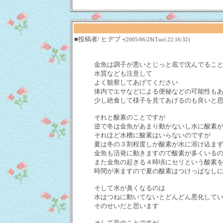
■投稿者/ ヒデブ -
(2005/06/28(Tue) 22:16:32)
金魚は調子が悪いとじっと底で沈んでるこ
水質なども注意して
よく観察してあげてください
体内でエサなどによる便秘などの可能性も
少し絶食して様子を見てあげるのも良いと
それと酸素のことですが
逆で冬は金魚があまり動かないし水に酸素
それほど水槽に酸素はいらないのですが
夏は冬の３割程度しか酸素が水に溶け込ま
金魚も活発に動きますので酸素が多くいる
また金魚の起きる４時頃にセリという酸素
時間が来ますので夏の酸素はつけっぱなし
そして水が臭くなるのは
水はつねに動いてないとどんどん悪化して
そのせいだと思います
そして音のことですが