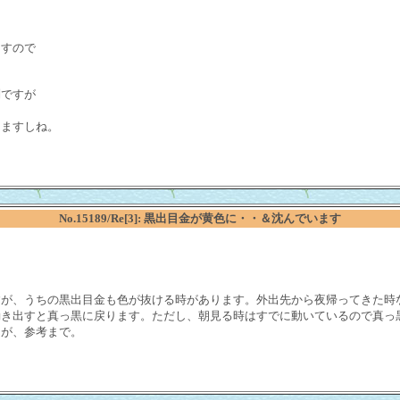
）
ますので
別ですが
てますしね。
No.15189/Re[3]: 黒出目金が黄色に・・＆沈んでいます
が、うちの黒出目金も色が抜ける時があります。外出先から夜帰ってきた時
動き出すと真っ黒に戻ります。ただし、朝見る時はすでに動いているので真っ
が、参考まで。