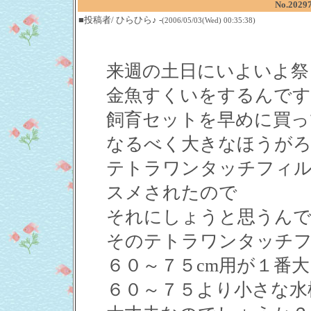
No.20
■投稿者/ ひらひら♪ -
(2006/05/03(Wed) 00:35:38)
来週の土日にいよいよ祭
金魚すくいをするんです
飼育セットを早めに買っ
なるべく大きなほうがろ
テトラワンタッチフィル
スメされたので
それにしょうと思うん
そのテトラワンタッチフ
６０～７５cm用が１番
６０～７５より小さな水