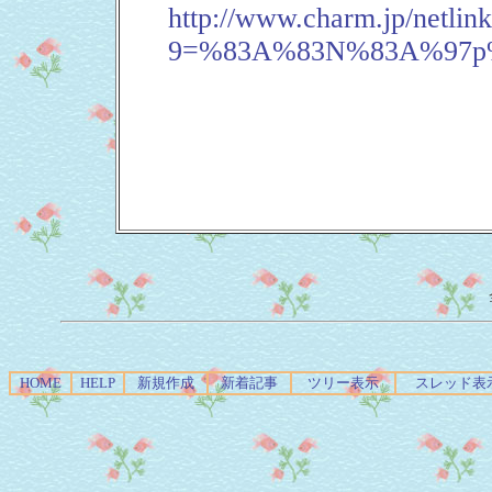
http://www.charm.jp/netlink
9=%83A%83N%83A%97p
HOME
HELP
新規作成
新着記事
ツリー表示
スレッド表