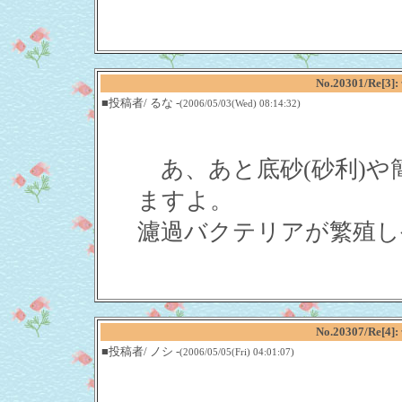
No.20301/R
■投稿者/ るな -
(2006/05/03(Wed) 08:14:32)
あ、あと底砂(砂利)や
ますよ。
濾過バクテリアが繁殖し
No.20307/R
■投稿者/ ノシ -
(2006/05/05(Fri) 04:01:07)