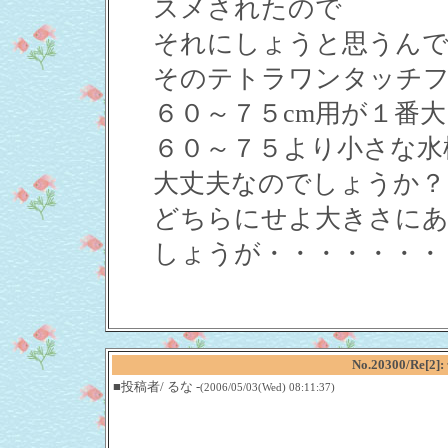
スメされたので
それにしょうと思うん
そのテトラワンタッチフ
６０～７５cm用が１番
６０～７５より小さな水
大丈夫なのでしょうか？
どちらにせよ大きさにあ
しょうが・・・・・・・
No.20300/R
■投稿者/ るな -
(2006/05/03(Wed) 08:11:37)