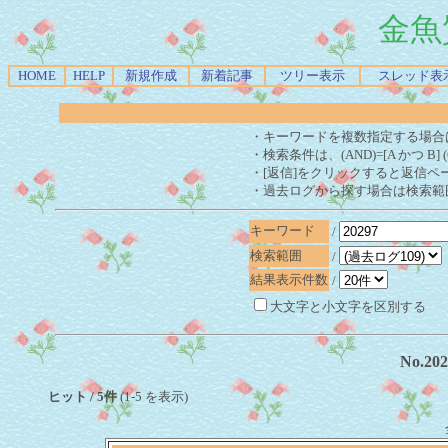
金魚
HOME
HELP
新規作成
新着記事
ツリー表示
スレッド表
・キーワードを複数指定する場合
・検索条件は、(AND)=[A かつ B] 
・[返信]をクリックすると返信ペ
・過去ログから探す場合は検索範
キーワード
/
検索範囲
/
結果表示件数
/
大文字と小文字を区別する
No.2
ヒット / 5件
(1-5 を表示)