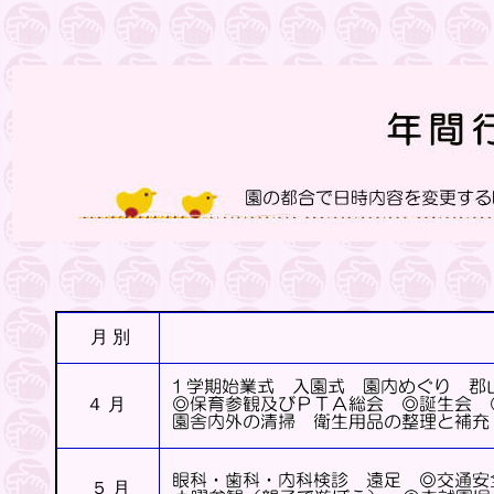
月 別
４ 月
５ 月