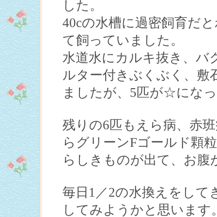
した。
40cの水槽に過密飼育だ
て飼っていました。
水道水にカルキ抜き、バ
ルター付きぶくぶく、敷
ましたが、5匹が☆にな
残りの6匹もえら病、赤班
らグリーンFゴールド顆粒
らしきものが出て、お腹
毎日1／2の水換えをして
してみようかと思います