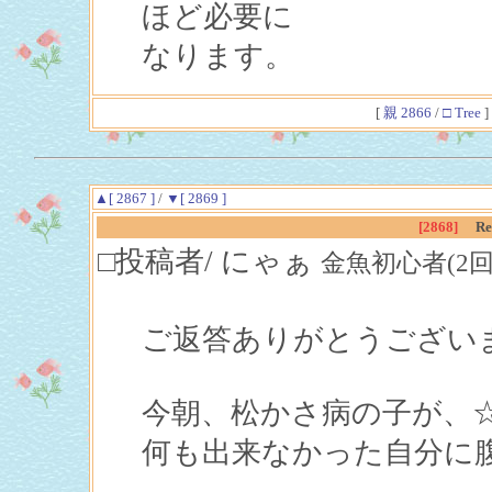
ほど必要に
なります。
[
親 2866
/
□ Tree
]
▲[ 2867 ]
/
▼[ 2869 ]
[2868]
R
□投稿者/ にゃぁ
金魚初心者(2回)-(20
ご返答ありがとうござい
今朝、松かさ病の子が、
何も出来なかった自分に