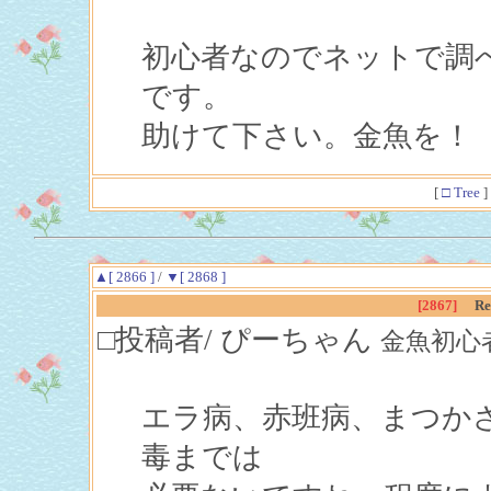
初心者なのでネットで調
です。
助けて下さい。金魚を！
[
□ Tree
]
▲[ 2866 ]
/
▼[ 2868 ]
[2867]
R
□投稿者/ ぴーちゃん
金魚初心者(2回
エラ病、赤班病、まつか
毒までは