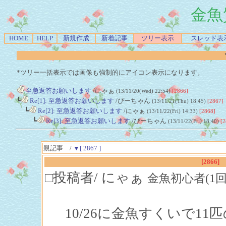
金魚
HOME
HELP
新規作成
新着記事
ツリー表示
スレッド表
*ツリー一括表示では画像も強制的にアイコン表示になります。
至急返答お願いします
/にゃぁ
(13/11/20(Wed) 22:54)
[2866]
┗
Re[1]: 至急返答お願いします
/ぴーちゃん
(13/11/21(Thu) 18:45)
[2867]
┗
Re[2]: 至急返答お願いします
/にゃぁ
(13/11/22(Fri) 14:33)
[2868]
┗
Re[3]: 至急返答お願いします
/ぴーちゃん
(13/11/22(Fri) 18:40)
[2
親記事 /
▼[ 2867 ]
[2866]
□投稿者/ にゃぁ
金魚初心者(1回)-(2
10/26に金魚すくいで1