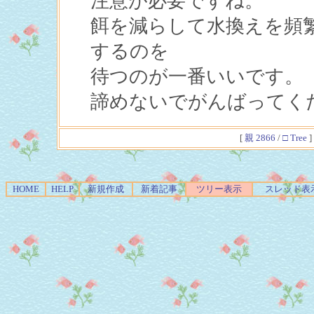
注意が必要ですね。
餌を減らして水換えを頻
するのを
待つのが一番いいです。
諦めないでがんばってく
[
親 2866
/
□ Tree
]
HOME
HELP
新規作成
新着記事
ツリー表示
スレッド表