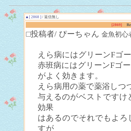
▲[ 2868 ]
/ 返信無し
[2869]
R
□投稿者/ ぴーちゃん
金魚初心者(3回
えら病にはグリーンFゴ
赤班病にはグリーンFゴ
がよく効きます。
えら病用の薬で薬浴しつ
与えるのがベストですけ
効果
はあるのでそれでもよろし
すが