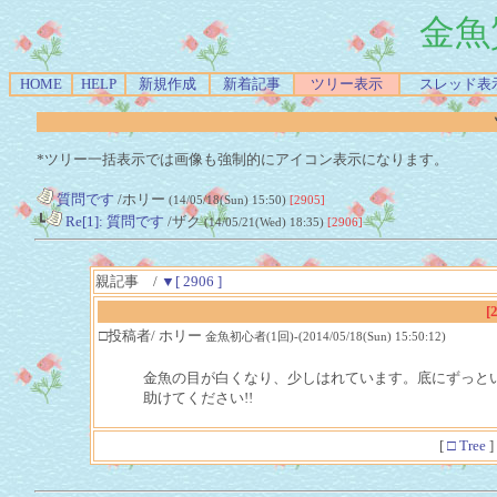
金魚
HOME
HELP
新規作成
新着記事
ツリー表示
スレッド表
*ツリー一括表示では画像も強制的にアイコン表示になります。
質問です
/ホリー
(14/05/18(Sun) 15:50)
[2905]
┗
Re[1]: 質問です
/ザク
(14/05/21(Wed) 18:35)
[2906]
親記事 /
▼[ 2906 ]
[
□投稿者/ ホリー
金魚初心者(1回)-(2014/05/18(Sun) 15:50:12)
金魚の目が白くなり、少しはれています。底にずっと
助けてください!!
[
□ Tree
]