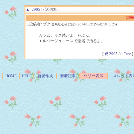
▲[ 2905 ]
/ 返信無し
[290
□投稿者/ ザク
金魚初心者(2回)-(2014/05/21(Wed) 18:35:25)
カラムナリス菌だよ、たぶん。
エルバージュエースで薬浴で治るよ。
[
親 2905
/
□ Tree
]
HOME
HELP
新規作成
新着記事
ツリー表示
スレッド表