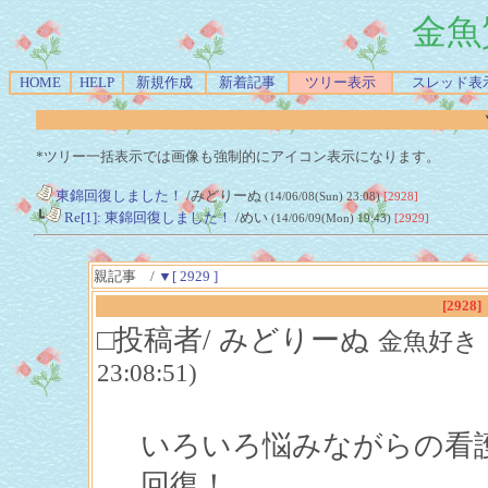
金魚
HOME
HELP
新規作成
新着記事
ツリー表示
スレッド表
*ツリー一括表示では画像も強制的にアイコン表示になります。
東錦回復しました！
/みどりーぬ
(14/06/08(Sun) 23:08)
[2928]
┗
Re[1]: 東錦回復しました！
/めい
(14/06/09(Mon) 19:43)
[2929]
親記事 /
▼[ 2929 ]
[2928]
□投稿者/ みどりーぬ
金魚好き（飼
23:08:51)
いろいろ悩みながらの看
回復！