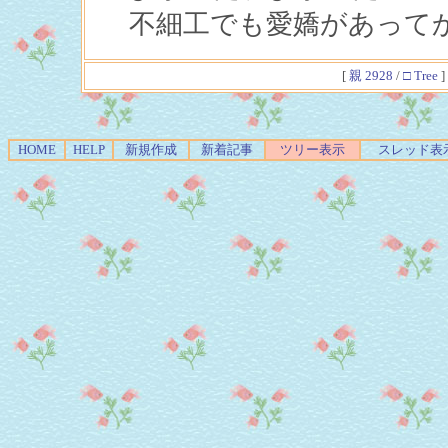
不細工でも愛嬌があって
[
親 2928
/
□ Tree
]
HOME
HELP
新規作成
新着記事
ツリー表示
スレッド表