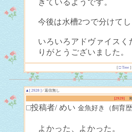
きているようです。
今後は水槽2つで分けて
いろいろアドヴァイスく
りがとうございました。
[
□ Tree
]
▲[ 2928 ]
/ 返信無し
[2929]
□投稿者/ めい
金魚好き（飼育歴１年）(1
よかった、よかった。