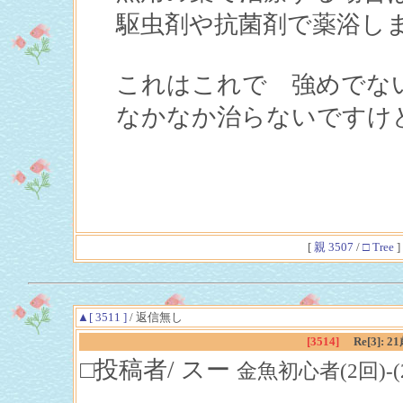
駆虫剤や抗菌剤で薬浴し
これはこれで 強めでな
なかなか治らないですけ
[
親 3507
/
□ Tree
]
▲[ 3511 ]
/ 返信無し
[3514]
Re[3]
□投稿者/ スー
金魚初心者(2回)-(2019