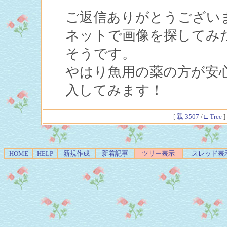
ご返信ありがとうござい
ネットで画像を探してみ
そうです。
やはり魚用の薬の方が安
入してみます！
[
親 3507
/
□ Tree
]
HOME
HELP
新規作成
新着記事
ツリー表示
スレッド表