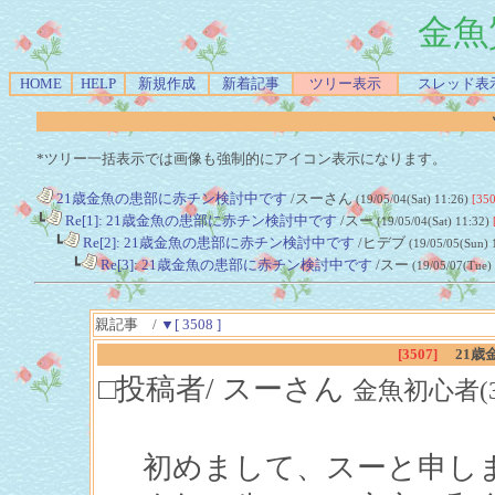
金魚
HOME
HELP
新規作成
新着記事
ツリー表示
スレッド表
*ツリー一括表示では画像も強制的にアイコン表示になります。
21歳金魚の患部に赤チン検討中です
/スーさん
(19/05/04(Sat) 11:26)
[350
┗
Re[1]: 21歳金魚の患部に赤チン検討中です
/スー
(19/05/04(Sat) 11:32)
┗
Re[2]: 21歳金魚の患部に赤チン検討中です
/ヒデブ
(19/05/05(Sun) 
┗
Re[3]: 21歳金魚の患部に赤チン検討中です
/スー
(19/05/07(Tue)
親記事 /
▼[ 3508 ]
[3507]
21
□投稿者/ スーさん
金魚初心者(3回)-
初めまして、スーと申し