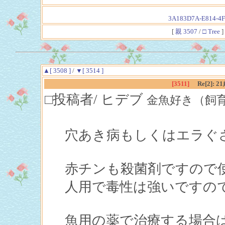
3A183D7A-E814-4F
[
親 3507
/
□ Tree
]
▲[ 3508 ]
/
▼[ 3514 ]
[3511]
Re[2]
□投稿者/ ヒデブ
金魚好き（飼育歴１年）
穴あき病もしくはエラぐ
赤チンも殺菌剤ですので
人用で毒性は強いですの
魚用の薬で治療する場合