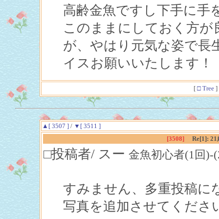
高齢金魚ですし下手に手
このままにしておく方が
が、やはり元気な姿で長
イスお願いいたします！
[
□ Tree
]
▲[ 3507 ]
/
▼[ 3511 ]
[3508]
Re[1]
□投稿者/ スー
金魚初心者(1回)-(2019
すみません、多重投稿に
写真を追加させてくださ