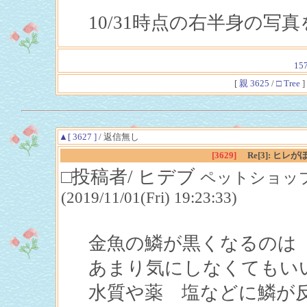
10/31時点の右半身の写
15
[
親 3625
/
□ Tree
]
▲[ 3627 ]
/ 返信無し
[3629]
Re[3]: 
□投稿者/ ヒデブ
ペットショップ
(2019/11/01(Fri) 19:23:33)
金魚の鱗が黒くなるのは
あまり気にしなくてもい
水質や薬 塩などに鱗が