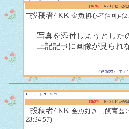
[3626]
Re[1]: 
□投稿者/ KK
金魚初心者(4回)-(2019/
写真を添付しようとした
上記記事に画像が見られ
[
親 3625
/
□ Tree
]
▲[ 3626 ]
/
▼[ 3629 ]
[3627]
Re[2]: 
□投稿者/ KK
金魚好き（飼育歴３ヶ月未
23:34:57)