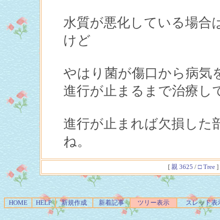
水質が悪化している場合
けど
やはり菌が傷口から病気
進行が止まるまで治療し
進行が止まれば欠損した
ね。
[
親 3625
/
□ Tree
]
HOME
HELP
新規作成
新着記事
ツリー表示
スレッド表