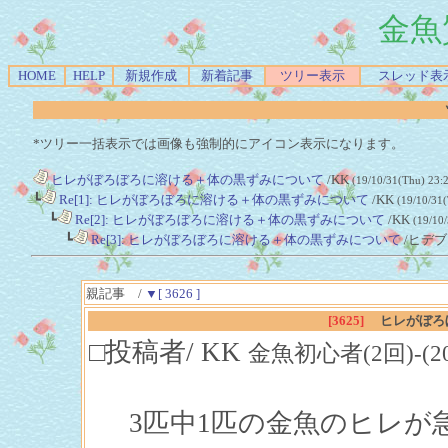
金魚
HOME
HELP
新規作成
新着記事
ツリー表示
スレッド表
*ツリー一括表示では画像も強制的にアイコン表示になります。
ヒレがぼろぼろに溶ける＋体の黒ずみについて
/KK
(19/10/31(Thu) 23:
┗
Re[1]: ヒレがぼろぼろに溶ける＋体の黒ずみについて
/KK
(19/10/31
┗
Re[2]: ヒレがぼろぼろに溶ける＋体の黒ずみについて
/KK
(19/10
┗
Re[3]: ヒレがぼろぼろに溶ける＋体の黒ずみについて
/ヒデ
親記事 /
▼[ 3626 ]
[3625]
ヒレがぼろ
□投稿者/ KK
金魚初心者(2回)-(2019/
3匹中1匹の金魚のヒレが