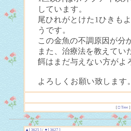
しています。
尾ひれがとけた1ひきも
うです。
この金魚の不調原因が分
また、治療法を教えてい
餌はまだ与えない方がよ
よろしくお願い致します
[
□ Tree
]
▲[ 3625 ]
/
▼[ 3627 ]