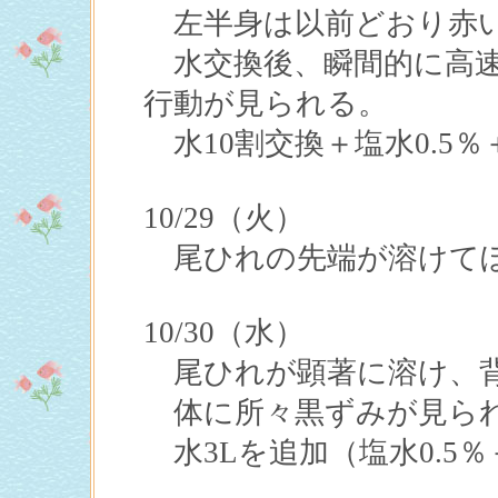
左半身は以前どおり赤
水交換後、瞬間的に高速
行動が見られる。
水10割交換＋塩水0.5
10/29（火）
尾ひれの先端が溶けてぼ
10/30（水）
尾ひれが顕著に溶け、背
体に所々黒ずみが見られ
水3Lを追加（塩水0.5