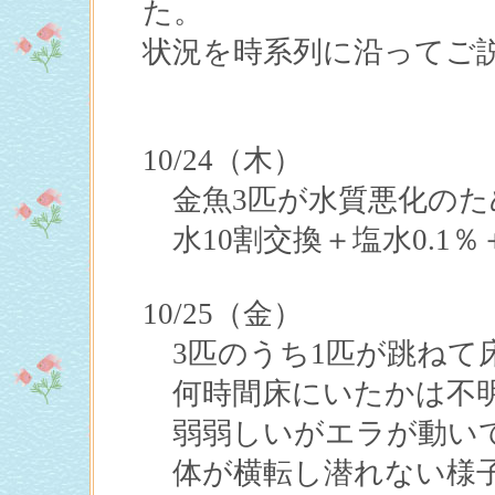
た。
状況を時系列に沿ってご
10/24（木）
金魚3匹が水質悪化のた
水10割交換＋塩水0.1
10/25（金）
3匹のうち1匹が跳ねて
何時間床にいたかは不
弱弱しいがエラが動い
体が横転し潜れない様子