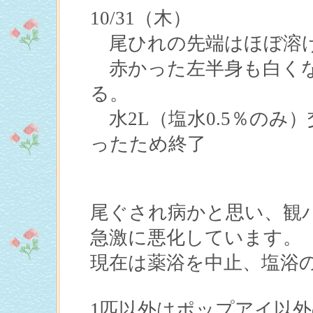
10/31（木）
尾ひれの先端はほぼ溶け
赤かった左半身も白くな
る。
水2L（塩水0.5％のみ
ったため終了
尾ぐされ病かと思い、観
急激に悪化しています。
現在は薬浴を中止、塩浴
1匹以外はポップアイ以