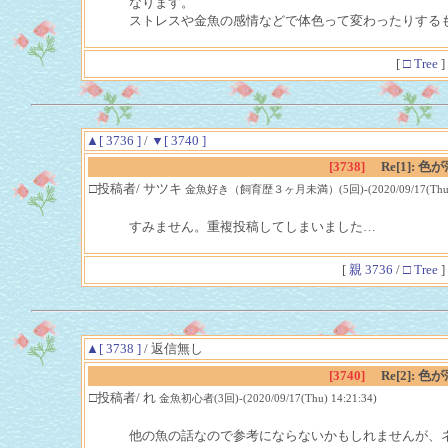
なります。
ストレスや金魚の感情などで体色って変わったりする
[
□ Tree
]
▲[ 3736 ]
/
▼[ 3740 ]
[3738]
Re[1]:
□投稿者/ サツキ
金魚好き（飼育歴３ヶ月未満）(5回)-(2020/09/17(Thu) 0
すみません。重複投稿してしまいました…
[
親 3736
/
□ Tree
]
▲[ 3738 ]
/ 返信無し
[3740]
Re[2]:
□投稿者/ れ
金魚初心者(3回)-(2020/09/17(Thu) 14:21:34)
他の魚の話なので参考にならないかもしれませんが、