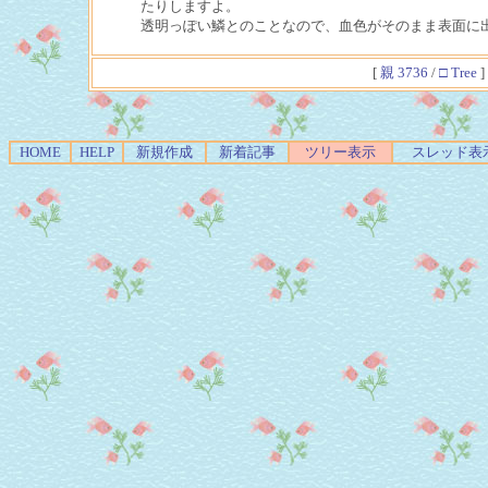
たりしますよ。
透明っぽい鱗とのことなので、血色がそのまま表面に
[
親 3736
/
□ Tree
]
HOME
HELP
新規作成
新着記事
ツリー表示
スレッド表