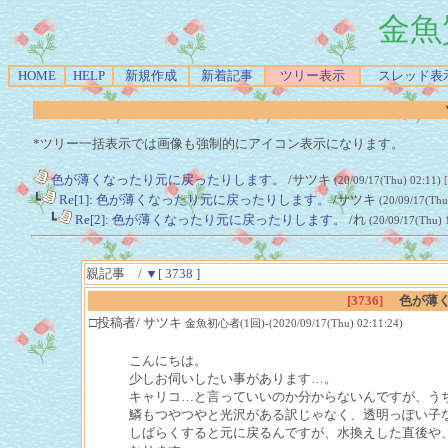
金魚
HOME
HELP
新規作成
新着記事
ツリー表示
スレッド表
*ツリー一括表示では画像も強制的にアイコン表示になります。
色が薄くなったり元に戻ったりします。
/サツキ
(20/09/17(Thu) 02:11)
┗
Re[1]: 色が薄くなったり元に戻ったりします。
/サツキ
(20/09/17(Thu
┗
Re[2]: 色が薄くなったり元に戻ったりします。
/れ
(20/09/17(Thu) 
親記事 /
▼[ 3738 ]
[3736]
色が薄
□投稿者/ サツキ
金魚初心者(1回)-(2020/09/17(Thu) 02:11:24)
こんにちは。
少しお伺いしたい事があります…。
キャリコ…と言っていいのか分からないんですが、う
鱗もつやつやと光沢がある訳じゃなく、透明っぽい子
しばらくすると元に戻るんですが、水換えした直後や