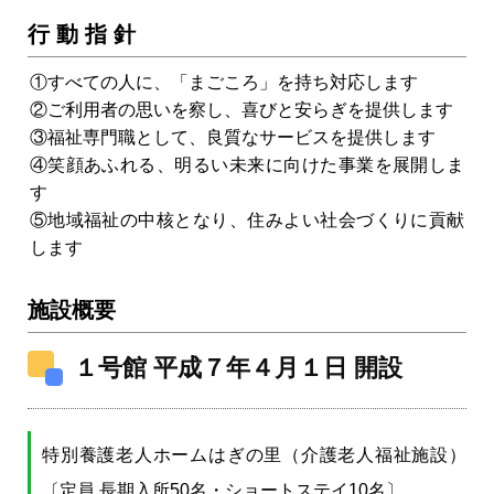
行 動 指 針
①すべての人に、「まごころ」を持ち対応します
②ご利用者の思いを察し、喜びと安らぎを提供します
③福祉専門職として、良質なサービスを提供します
④笑顔あふれる、明るい未来に向けた事業を展開しま
す
⑤地域福祉の中核となり、住みよい社会づくりに貢献
します
施設概要
１号館 平成７年４月１日 開設
特別養護老人ホームはぎの里（介護老人福祉施設）
〔定員 長期入所50名・ショートステイ10名〕