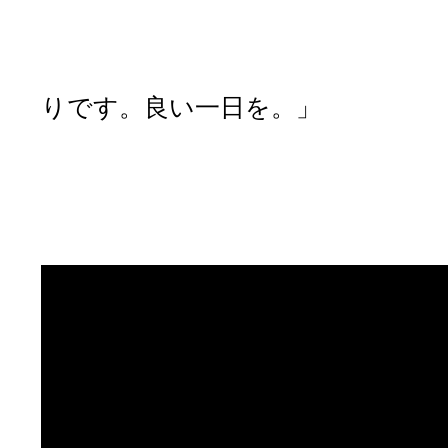
「３０ドルに
「はい、ど
「ありがとうござ
りです。良い一日を。」