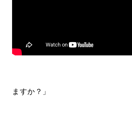
【電器屋
「すいません。ヘ
ますか？」
「はい。こちら
「ありがと
「他に何かご