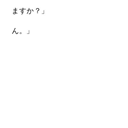
「はい。ミュージ
ますか？」
「いいえ、置いて
ん。」
「わかりま
「他に何かご入
「いいえ。これ
「それではレジ
「はい
「いくらにな
「５０ドルに
「はい、ど
「ありがとう