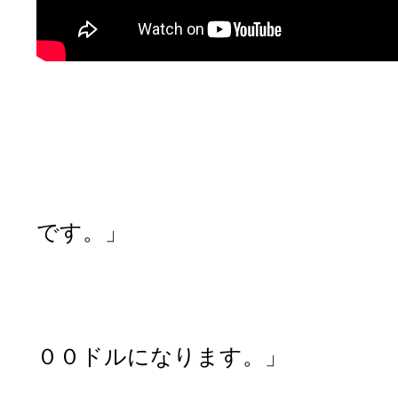
【ペットショ
「いらっしゃ
「何かお探し
「はい。この犬と
です。」
「分かりました。
「わかりました
「お待たせしてす
００ドルになります。」
「はい、ど