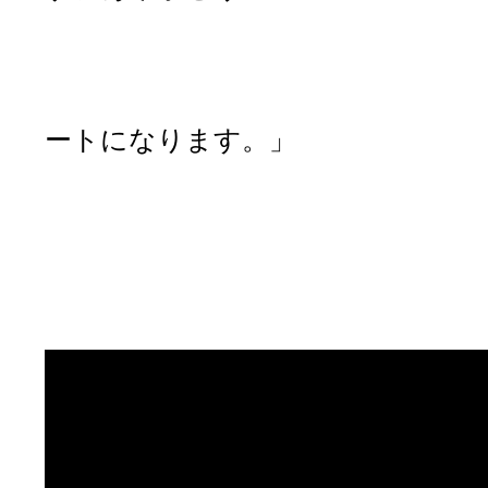
「１８ドル１５セ
「はい、ど
「ありがとうござ
ートになります。」
「ありがと
「良い一日