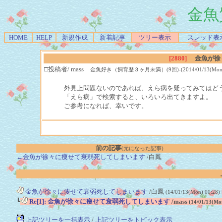
金魚
HOME
HELP
新規作成
新着記事
ツリー表示
スレッド表
[2880]
金魚が徐
□投稿者/ mass
金魚好き（飼育歴３ヶ月未満）(9回)-(2014/01/13(Mon) 2
外見上問題ないのであれば、えら病を疑ってみてはど
「えら病」で検索すると、いろいろ出てきますよ。
ご参考になれば、幸いです。
前の記事
(元になった記事)
←金魚が徐々に痩せて衰弱死してしまいます
/白鳳
金魚が徐々に痩せて衰弱死してしまいます
/白鳳
(14/01/13(Mon) 00:28)
┗
Re[1]: 金魚が徐々に痩せて衰弱死してしまいます
/mass
(14/01/13(Mo
上記ツリーを一括表示
/
上記ツリーをトピック表示