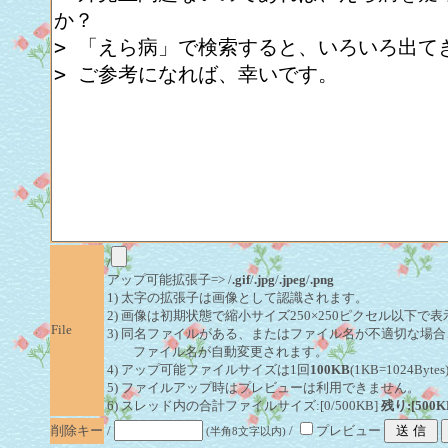
/
アップ可能拡張子=> /
.gif
/
.jpg
/
.jpeg
/
.png
1) 太字の拡張子は画像として認識されます。
2) 画像は初期状態で縮小サイズ250×250ピクセル以下で
File
3) 同名ファイルがある、またはファイル名が不適切な場合
ファイル名が自動変更されます。
4) アップ可能ファイルサイズは1回
100KB
(1KB=1024By
5) ファイルアップ時はプレビューは利用できません。
6) スレッド内の合計ファイルサイズ:[0/500KB]
残り:[500K
削除キー
/
/
プレビュー
(半角8文字以内)