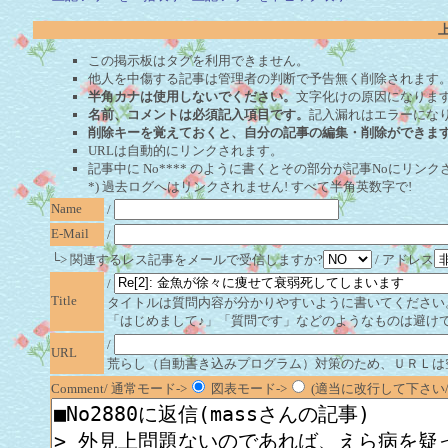
この掲示板はタグを利用できません。
他人を中傷する記事は管理者の判断で予告無く削除されます
半角カナは使用しないでください。
文字化けの原因になりま
名前、コメントは必須記入項目です。
記入漏れはエラーにな
削除キーを覚えておくと、自分の記事の編集・削除ができま
URLは自動的にリンクされます。
記事中に No**** のように書くとその部分が記事Noにリンクさ
*) 過去ログへはリンクされません! すべて半角英数字で!
Name
/
E-Mail
/
└> 関連するレス記事をメールで受信しますか?
/ アドレス
/
Title
タイトルは質問内容が分かりやすいように書いてください
「はじめまして♪」「質問です」などのようなものは避け
/
URL
荒らし（自動書き込みプログラム）対策のため、ＵＲＬは
Comment/ 通常モード->
図表モード->
(適当に改行して下さい/半