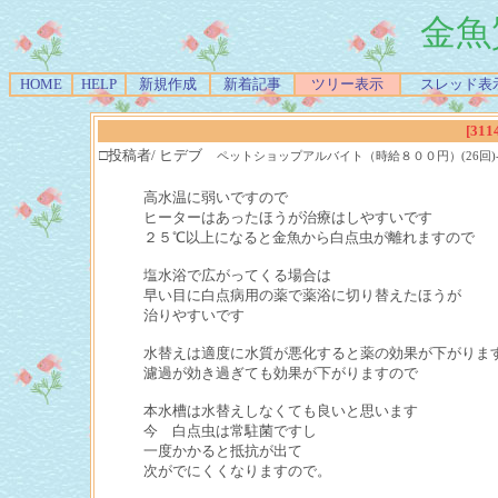
金魚
HOME
HELP
新規作成
新着記事
ツリー表示
スレッド表
[311
□投稿者/ ヒデブ
ペットショップアルバイト（時給８００円）(26回)-(2015/0
高水温に弱いですので
ヒーターはあったほうが治療はしやすいです
２５℃以上になると金魚から白点虫が離れますので
塩水浴で広がってくる場合は
早い目に白点病用の薬で薬浴に切り替えたほうが
治りやすいです
水替えは適度に水質が悪化すると薬の効果が下がりま
濾過が効き過ぎても効果が下がりますので
本水槽は水替えしなくても良いと思います
今 白点虫は常駐菌ですし
一度かかると抵抗が出て
次がでにくくなりますので。