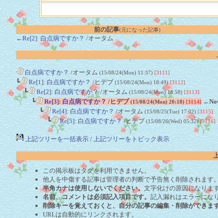
前の記事
(元になった記事)
←Re[2]: 白点病ですか？
/オータム
白点病ですか？
/オータム
(15/08/24(Mon) 11:37)
[3111]
┗
Re[1]: 白点病ですか？
/ヒデブ
(15/08/24(Mon) 18:49)
[3112]
┗
Re[2]: 白点病ですか？
/オータム
(15/08/24(Mon) 18:58)
[3113]
┗
Re[3]: 白点病ですか？
/ヒデブ
←No
(15/08/24(Mon) 20:18)
[3114]
┗
Re[4]: 白点病ですか？
/オータム
(15/08/25(Tue) 17:02)
[3115]
┗
Re[5]: 白点病ですか？
/ヒデブ
(15/08/26(Wed) 05:32)
[3116]
上記ツリーを一括表示
/
上記ツリーをトピック表示
この掲示板はタグを利用できません。
他人を中傷する記事は管理者の判断で予告無く削除されます
半角カナは使用しないでください。
文字化けの原因になりま
名前、コメントは必須記入項目です。
記入漏れはエラーにな
削除キーを覚えておくと、自分の記事の編集・削除ができま
URLは自動的にリンクされます。