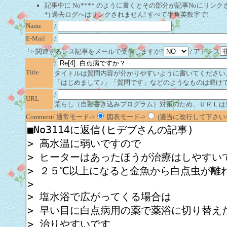
記事中に No**** のように書くとその部分が記事Noにリンクさ
*) 過去ログへはリンクされません! すべて半角英数字で!
Name
/
E-Mail
/
└> 関連するレス記事をメールで受信しますか?
/ アドレス
/
Title
タイトルは質問内容が分かりやすいように書いてください
「はじめまして♪」「質問です」などのようなものは避け
/
URL
荒らし（自動書き込みプログラム）対策のため、ＵＲＬは
Comment/ 通常モード->
図表モード->
(適当に改行して下さい/半