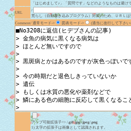
「はじめまして♪」「質問です」などのようなものは避け
/
URL
荒らし（自動書き込みプログラム）対策のため、ＵＲＬは
Comment/ 通常モード->
図表モード->
(適当に改行して下さい/半
/
アップ可能拡張子=> /
.gif
/
.jpg
/
.jpeg
/
.png
1) 太字の拡張子は画像として認識されます。