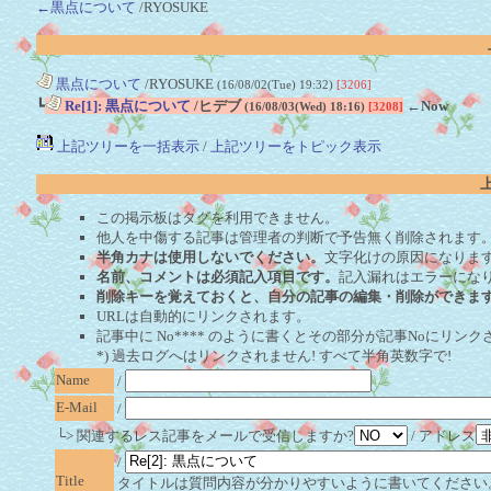
←黒点について
/RYOSUKE
黒点について
/RYOSUKE
(16/08/02(Tue) 19:32)
[3206]
┗
Re[1]: 黒点について
/ヒデブ
←Now
(16/08/03(Wed) 18:16)
[3208]
上記ツリーを一括表示
/
上記ツリーをトピック表示
この掲示板はタグを利用できません。
他人を中傷する記事は管理者の判断で予告無く削除されます
半角カナは使用しないでください。
文字化けの原因になりま
名前、コメントは必須記入項目です。
記入漏れはエラーにな
削除キーを覚えておくと、自分の記事の編集・削除ができま
URLは自動的にリンクされます。
記事中に No**** のように書くとその部分が記事Noにリンクさ
*) 過去ログへはリンクされません! すべて半角英数字で!
Name
/
E-Mail
/
└> 関連するレス記事をメールで受信しますか?
/ アドレス
/
Title
タイトルは質問内容が分かりやすいように書いてください