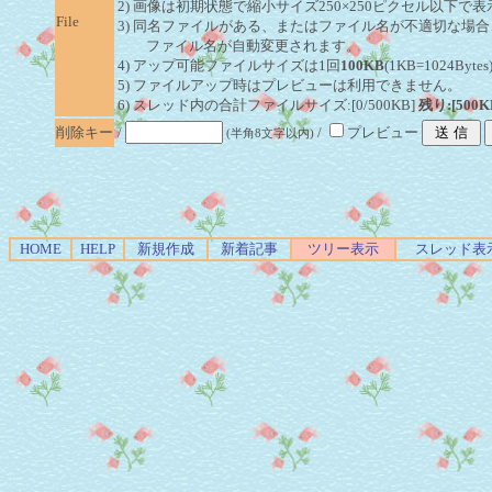
2) 画像は初期状態で縮小サイズ250×250ピクセル以下で
File
3) 同名ファイルがある、またはファイル名が不適切な場合
ファイル名が自動変更されます。
4) アップ可能ファイルサイズは1回
100KB
(1KB=1024By
5) ファイルアップ時はプレビューは利用できません。
6) スレッド内の合計ファイルサイズ:[0/500KB]
残り:[500K
削除キー
/
/
プレビュー
(半角8文字以内)
HOME
HELP
新規作成
新着記事
ツリー表示
スレッド表