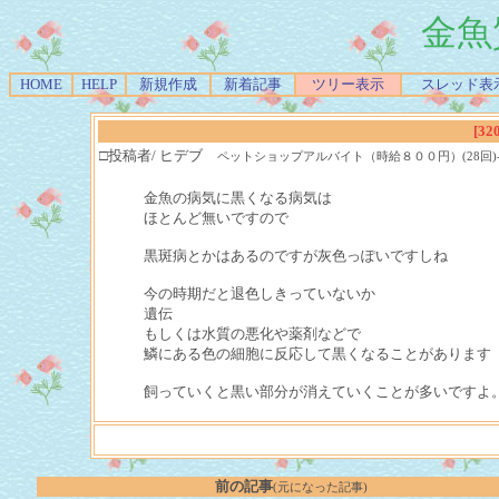
金魚
HOME
HELP
新規作成
新着記事
ツリー表示
スレッド表
[32
□投稿者/ ヒデブ
ペットショップアルバイト（時給８００円）(28回)-(2016/0
金魚の病気に黒くなる病気は
ほとんど無いですので
黒斑病とかはあるのですが灰色っぽいですしね
今の時期だと退色しきっていないか
遺伝
もしくは水質の悪化や薬剤などで
鱗にある色の細胞に反応して黒くなることがあります
飼っていくと黒い部分が消えていくことが多いですよ
前の記事
(元になった記事)