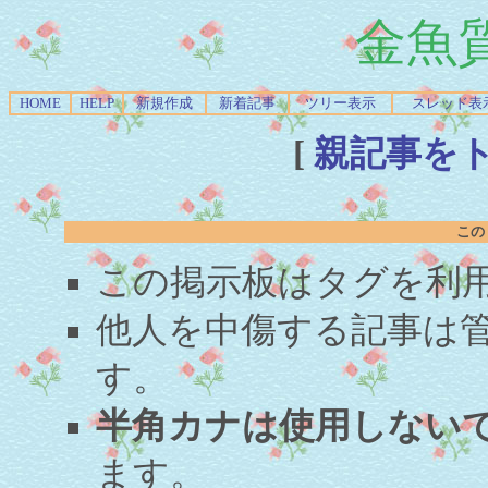
金魚
HOME
HELP
新規作成
新着記事
ツリー表示
スレッド表
[
親記事を
この
この掲示板はタグを利
他人を中傷する記事は
す。
半角カナは使用しない
ます。