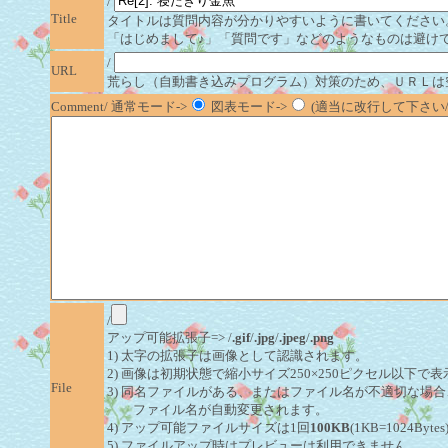
/
Title
タイトルは質問内容が分かりやすいように書いてください
「はじめまして♪」「質問です」などのようなものは避け
/
URL
荒らし（自動書き込みプログラム）対策のため、ＵＲＬは
Comment/ 通常モード->
図表モード->
(適当に改行して下さい/半
/
アップ可能拡張子=> /
.gif
/
.jpg
/
.jpeg
/
.png
1) 太字の拡張子は画像として認識されます。
2) 画像は初期状態で縮小サイズ250×250ピクセル以下で
File
3) 同名ファイルがある、またはファイル名が不適切な場合
ファイル名が自動変更されます。
4) アップ可能ファイルサイズは1回
100KB
(1KB=1024By
5) ファイルアップ時はプレビューは利用できません。