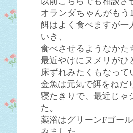
以前こちらでも相談さ
オランダちゃんがもう
餌はよく食べますが一
いき、
食べさせるようなかた
最近やけにヌメリがひ
床ずれみたくもなって
金魚は元気で餌をねだ
寝たきりで、最近じゃシ
た。
薬浴はグリーンFゴー
みました。