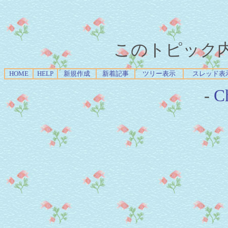
このトピック内容
HOME
HELP
新規作成
新着記事
ツリー表示
スレッド表
-
Ch