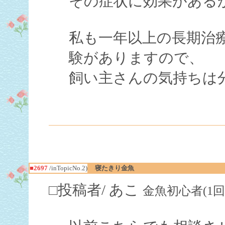
その症状に効果がある
私も一年以上の長期治
験がありますので、
飼い主さんの気持ちは
■2697
/inTopicNo.2)
寝たきり金魚
□投稿者/ あこ
金魚初心者(1回)-(20