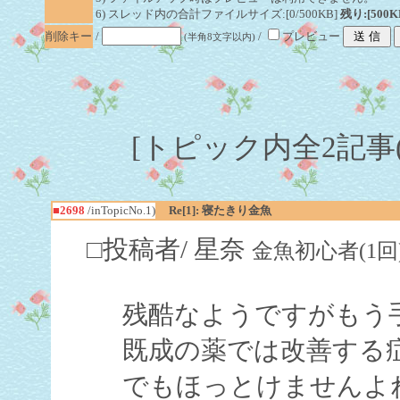
6) スレッド内の合計ファイルサイズ:[0/500KB]
残り:[500K
削除キー
/
/
プレビュー
(半角8文字以内)
[トピック内全2記事(1-
■2698
/inTopicNo.1)
Re[1]: 寝たきり金魚
□投稿者/ 星奈
金魚初心者(1回)-(20
残酷なようですがもう
既成の薬では改善する
でもほっとけませんよ