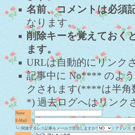
名前、コメントは必須
なります。
削除キーを覚えておく
ます。
URLは自動的にリンク
記事中に No**** 
クされます(****は半角
*) 過去ログへはリンク
Name
/
E-Mail
/
└> 関連するレス記事をメールで受信しますか?
/ アドレス