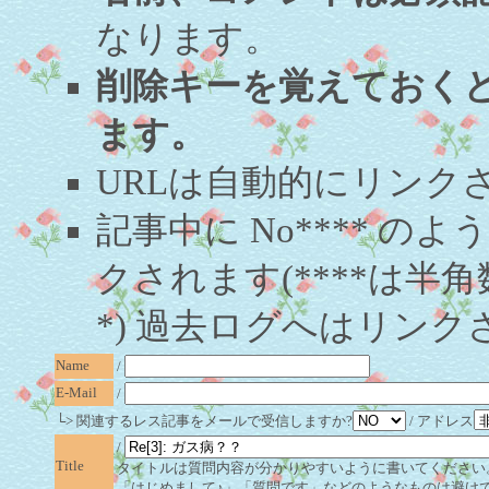
なります。
削除キーを覚えておく
ます。
URLは自動的にリンク
記事中に No**** 
クされます(****は半角
*) 過去ログへはリンク
Name
/
E-Mail
/
└> 関連するレス記事をメールで受信しますか?
/ アドレス
/
Title
タイトルは質問内容が分かりやすいように書いてください
「はじめまして♪」「質問です」などのようなものは避け