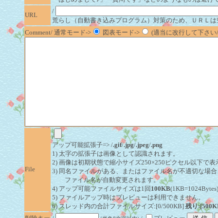
/
URL
荒らし（自動書き込みプログラム）対策のため、ＵＲＬは
Comment/ 通常モード->
図表モード->
(適当に改行して下さい/半
/
アップ可能拡張子=> /
.gif
/
.jpg
/
.jpeg
/
.png
1) 太字の拡張子は画像として認識されます。
2) 画像は初期状態で縮小サイズ250×250ピクセル以下で
File
3) 同名ファイルがある、またはファイル名が不適切な場合
ファイル名が自動変更されます。
4) アップ可能ファイルサイズは1回
100KB
(1KB=1024By
5) ファイルアップ時はプレビューは利用できません。
6) スレッド内の合計ファイルサイズ:[0/500KB]
残り:[500K