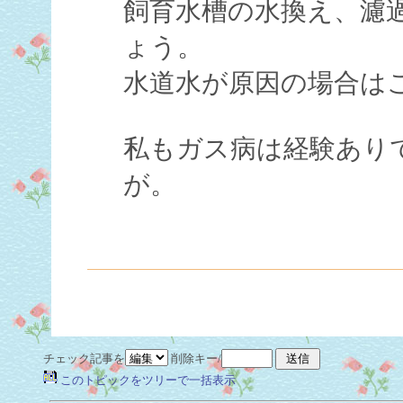
飼育水槽の水換え、濾
ょう。
水道水が原因の場合は
私もガス病は経験あり
が。
チェック記事を
削除キー/
このトピックをツリーで一括表示