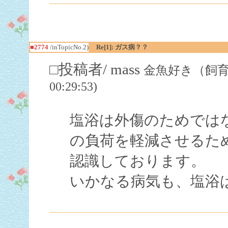
■2774
/inTopicNo.2)
Re[1]: ガス病？？
□投稿者/ mass
金魚好き（飼育歴３ヶ
00:29:53)
塩浴は外傷のためでは
の負荷を軽減させるた
認識しております。
いかなる病気も、塩浴