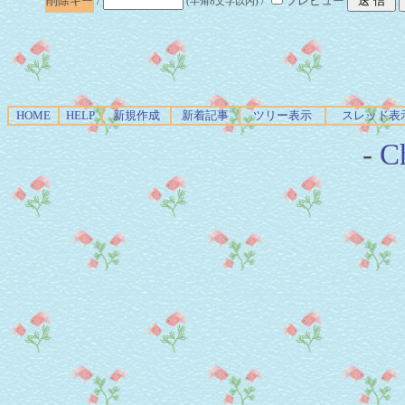
削除キー
/
/
プレビュー
(半角8文字以内)
HOME
HELP
新規作成
新着記事
ツリー表示
スレッド表
-
Ch