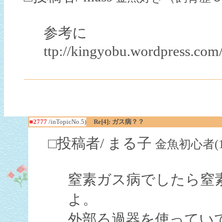
参考に
ttp://kingyobu.wordpres
■2777
/inTopicNo.5)
Re[4]: ガス病？？
□投稿者/ まる子
金魚初心者(1回)-
窒素ガス病でしたら窒
よ。
外部ろ過器を使ってい