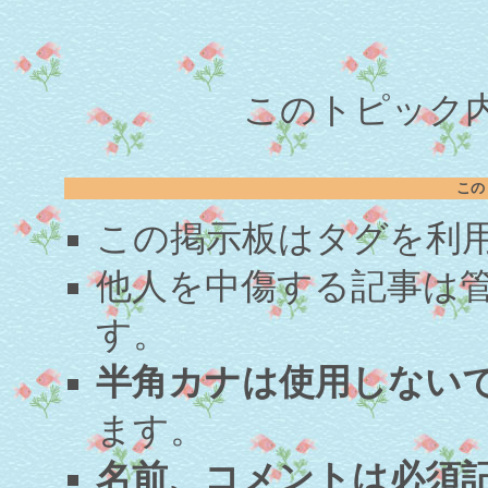
このトピック内容
この
この掲示板はタグを利
他人を中傷する記事は
す。
半角カナは使用しない
ます。
名前、コメントは必須