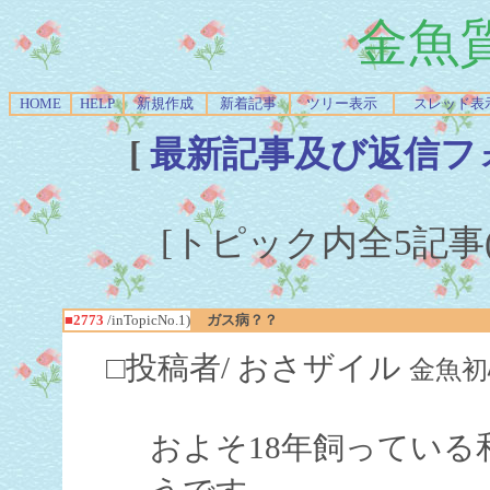
金魚
HOME
HELP
新規作成
新着記事
ツリー表示
スレッド表
[
最新記事及び返信フ
[トピック内全5記事(1-
■2773
/inTopicNo.1)
ガス病？？
□投稿者/ おさザイル
金魚初心者(
およそ18年飼ってい