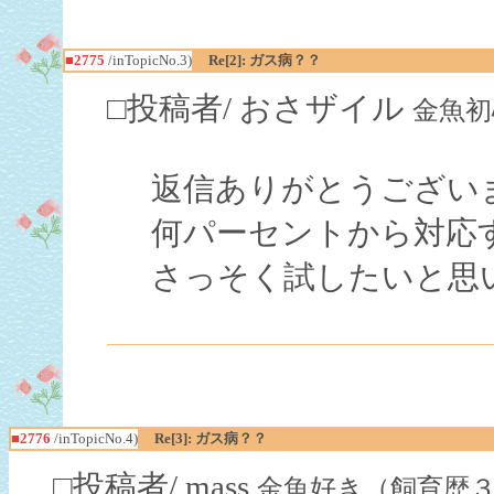
■2775
/inTopicNo.3)
Re[2]: ガス病？？
□投稿者/ おさザイル
金魚初心者
返信ありがとうござい
何パーセントから対応
さっそく試したいと思
■2776
/inTopicNo.4)
Re[3]: ガス病？？
□投稿者/ mass
金魚好き（飼育歴３ヶ月未満）