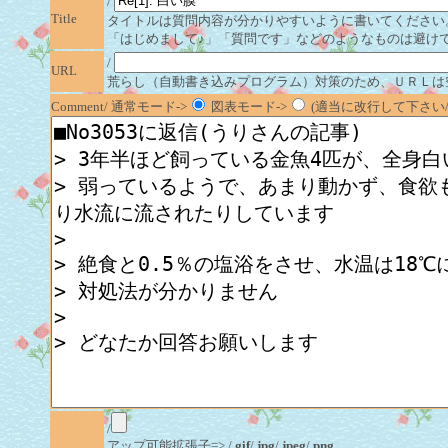
/
Title
タイトルは質問内容が分かりやすいように書いてください
「はじめまして♪」「質問です」などのようなものは避け
/
URL
荒らし（自動書き込みプログラム）対策のため、ＵＲＬは
Comment/ 通常モード->
図表モード->
(適当に改行して下さい/半
/
アップ可能拡張子=> /
.gif
/
.jpg
/
.jpeg
/
.png