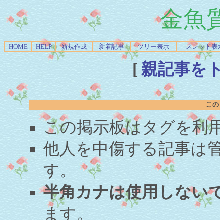
金魚
HOME
HELP
新規作成
新着記事
ツリー表示
スレッド表
[
親記事を
この
この掲示板はタグを利
他人を中傷する記事は
す。
半角カナは使用しない
ます。