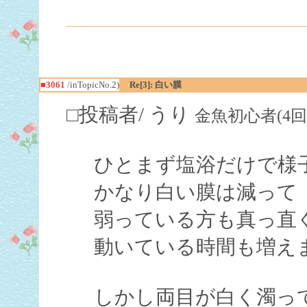
■3061
/inTopicNo.2)
Re[3]: 白い膜
□投稿者/ うり
金魚初心者(4回)-(20
ひとまず塩浴だけで様
かなり白い膜は減って
弱っている方も真っ直
動いている時間も増え
しかし両目が白く濁っ