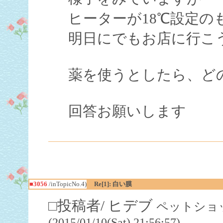
ヒーターが18℃設定の
明日にでもお店に行こ
薬を使うとしたら、ど
回答お願いします
■3056
/inTopicNo.4)
Re[1]: 白い膜
□投稿者/ ヒデブ
ペットショッ
(2015/01/10(Sat) 21:56:57)