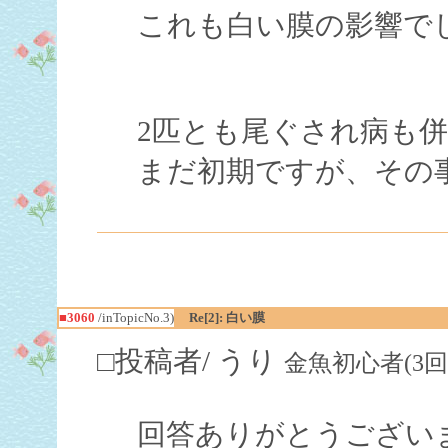
これも白い膜の影響で
2匹とも尾ぐされ病も
まだ初期ですが、その
■3060
/inTopicNo.3)
Re[2]: 白い膜
□投稿者/ うり
金魚初心者(3回)-(20
回答ありがとうござい