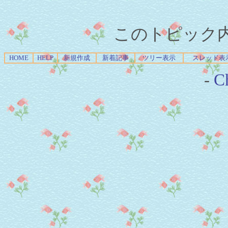
このトピック内容
HOME
HELP
新規作成
新着記事
ツリー表示
スレッド表
-
Ch