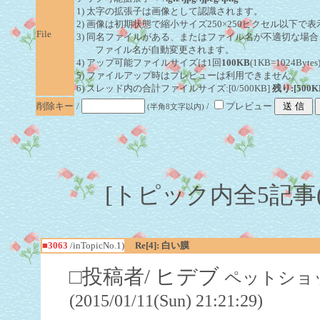
1) 太字の拡張子は画像として認識されます。
2) 画像は初期状態で縮小サイズ250×250ピクセル以下で
File
3) 同名ファイルがある、またはファイル名が不適切な場合
ファイル名が自動変更されます。
4) アップ可能ファイルサイズは1回
100KB
(1KB=1024By
5) ファイルアップ時はプレビューは利用できません。
6) スレッド内の合計ファイルサイズ:[0/500KB]
残り:[500K
削除キー
/
/
プレビュー
(半角8文字以内)
[トピック内全5記事(1-
■3063
/inTopicNo.1)
Re[4]: 白い膜
□投稿者/ ヒデブ
ペットショッ
(2015/01/11(Sun) 21:21:29)