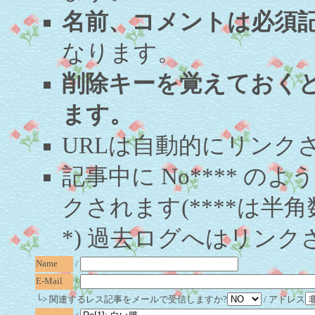
名前、コメントは必須
なります。
削除キーを覚えておく
ます。
URLは自動的にリンク
記事中に No**** 
クされます(****は半角
*) 過去ログへはリンク
Name
/
E-Mail
/
└> 関連するレス記事をメールで受信しますか?
/ アドレス