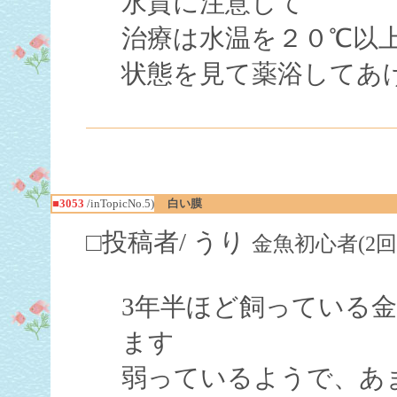
水質に注意して
治療は水温を２０℃以
状態を見て薬浴してあ
■3053
/inTopicNo.5)
白い膜
□投稿者/ うり
金魚初心者(2回)-(20
3年半ほど飼っている
ます
弱っているようで、あ