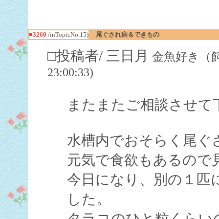
■3260
/inTopicNo.15)
尾ぐされ病＆できもの
□投稿者/ 三日月
金魚好き（飼育歴
23:00:33)
またまたご相談させて
水槽内でおそらく尾ぐ
元気で食欲もあるので
今日になり、別の１匹
した。
タラコのひと粒くらい