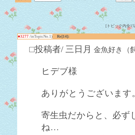
[トピック内全15記事
■3277
/inTopicNo.1)
Re[14]:
□投稿者/ 三日月
金魚好き（飼育歴５
ヒデブ様
ありがとうございます
寄生虫だからと、必ず
ね…