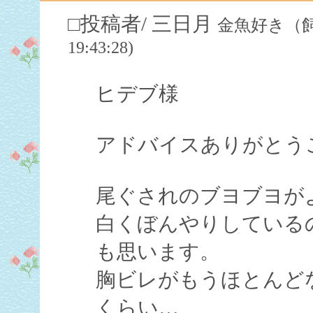
□投稿者/ 三日月
金魚好き（飼育歴
19:43:28)
ヒデブ様
アドバイスありがとう
尾ぐされのブヨブヨが
白くぼんやりしている
も思います。
胸ビレがもうほとんど
くらい…