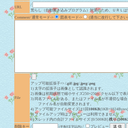
/
URL
荒らし（自動書き込みプログラム）対策のため、ＵＲＬは
Comment/ 通常モード->
図表モード->
(適当に改行して下さい/半
/
アップ可能拡張子=> /
.gif
/
.jpg
/
.jpeg
/
.png
1) 太字の拡張子は画像として認識されます。
2) 画像は初期状態で縮小サイズ250×250ピクセル以下で
File
3) 同名ファイルがある、またはファイル名が不適切な場合
ファイル名が自動変更されます。
4) アップ可能ファイルサイズは1回
100KB
(1KB=1024By
5) ファイルアップ時はプレビューは利用できません。
6) スレッド内の合計ファイルサイズ:[0/500KB]
残り:[500K
削除キー
/
/
プレビュー
(半角8文字以内)