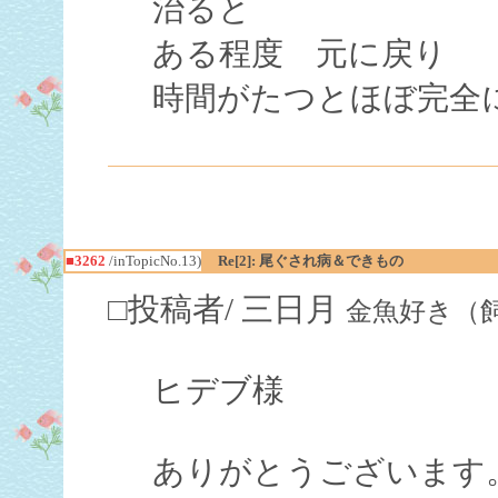
治ると
ある程度 元に戻り
時間がたつとほぼ完全
■3262
/inTopicNo.13)
Re[2]: 尾ぐされ病＆できもの
□投稿者/ 三日月
金魚好き（飼育歴１
ヒデブ様
ありがとうございます