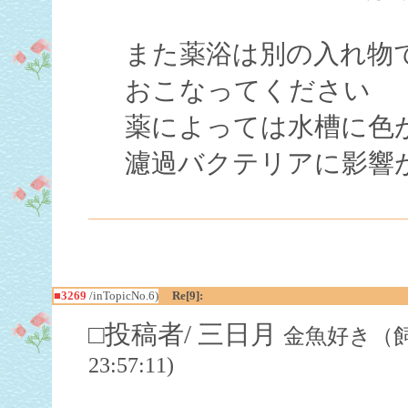
また薬浴は別の入れ物
おこなってください
薬によっては水槽に色
濾過バクテリアに影響
■3269
/inTopicNo.6)
Re[9]:
□投稿者/ 三日月
金魚好き（飼育歴
23:57:11)