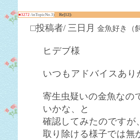
■3272
/inTopicNo.3)
Re[12]:
□投稿者/ 三日月
金魚好き（飼育歴５
ヒデブ様
いつもアドバイスあり
寄生虫疑いの金魚なの
いかな、と
確認してみたのですが
取り除ける様子では無