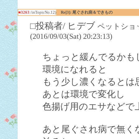
■3263
/inTopicNo.12)
Re[3]: 尾ぐされ病＆できもの
□投稿者/ ヒデブ
ペットショッ
(2016/09/03(Sat) 20:23:13)
ちょっと緩んでるかも
環境になれると
もう少し濃くなるとは
あとは環境で変化し
色揚げ用のエサなどで
あと尾ぐされ病で無く