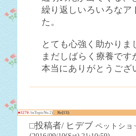
繰り返しいろいろなア
た。
とても心強く助かりま
まだしばらく療養です
本当にありがとうござ
■3276
/inTopicNo.2)
Re[13]:
□投稿者/ ヒデブ
ペットショッ
(2016/09/10(Sat) 21:10:59)