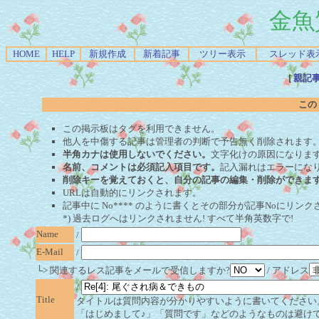
金魚
HOME
HELP
新規作成
新着記事
ツリー表示
スレッド表
[
親記
この
この掲示板はタグを利用できません。
他人を中傷する記事は管理者の判断で予告無く削除されます
半角カナは使用しないでください。
文字化けの原因になりま
名前、コメントは必須記入項目です。
記入漏れはエラーにな
削除キーを覚えておくと、自分の記事の編集・削除ができま
URLは自動的にリンクされます。
記事中に No**** のように書くとその部分が記事Noにリンクさ
*) 過去ログへはリンクされません! すべて半角英数字で!
Name
/
E-Mail
/
└> 関連するレス記事をメールで受信しますか?
/ アドレス
/
Title
タイトルは質問内容が分かりやすいように書いてください
「はじめまして♪」「質問です」などのようなものは避け