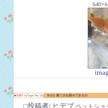
640×6
imag
■3265
/inTopicNo.10)
Re[5]: 尾ぐされ病＆できもの
□投稿者/ ヒデブ
ペットショッ