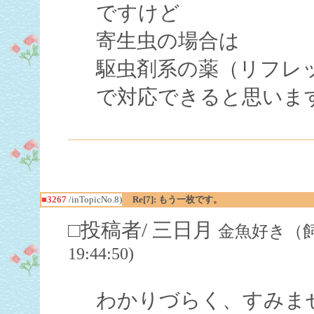
ですけど
寄生虫の場合は
駆虫剤系の薬（リフレ
で対応できると思いま
■3267
/inTopicNo.8)
Re[7]: もう一枚です。
□投稿者/ 三日月
金魚好き（飼育歴
19:44:50)
わかりづらく、すみま