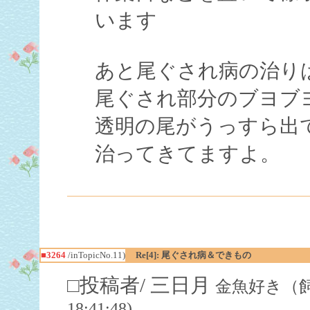
います
あと尾ぐされ病の治り
尾ぐされ部分のブヨブ
透明の尾がうっすら出
治ってきてますよ。
■3264
/inTopicNo.11)
Re[4]: 尾ぐされ病＆できもの
□投稿者/ 三日月
金魚好き（飼育歴
18:41:48)