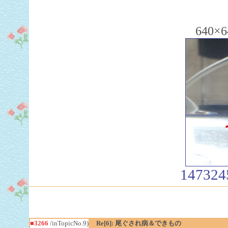
640×6
147324
■3266
/inTopicNo.9)
Re[6]: 尾ぐされ病＆できもの