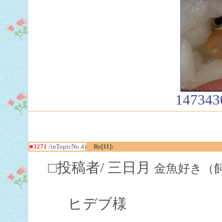
147343
■3271
/inTopicNo.4)
Re[11]:
□投稿者/ 三日月
金魚好き（飼育歴５
ヒデブ様