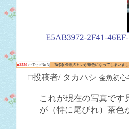
E5AB3972-2F41-46EF-
■3559
/inTopicNo.3)
Re[2]: 金魚のヒレが茶色になってしまいました
□投稿者/ タカハシ
金魚初心者(4回
これが現在の写真です
が（特に尾びれ）茶色がかっ