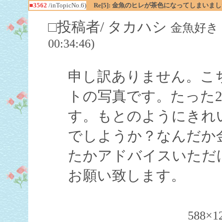
■3562
/inTopicNo.6)
Re[5]: 金魚のヒレが茶色になってしまいました
□投稿者/ タカハシ
金魚好き（飼
00:34:46)
申し訳ありません。こ
トの写真です。たった
す。もとのようにきれ
でしようか？なんだか
たかアドバイスいただ
お願い致します。
588×1