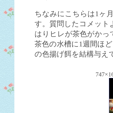
ちなみにこちらは1ヶ
す。質問したコメット
はりヒレが茶色がかっ
茶色の水槽に1週間ほ
の色揚げ餌を結構与え
747×1