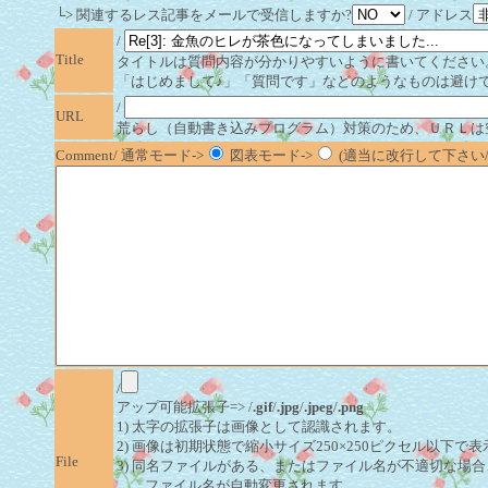
└> 関連するレス記事をメールで受信しますか?
/ アドレス
/
Title
タイトルは質問内容が分かりやすいように書いてください
「はじめまして♪」「質問です」などのようなものは避け
/
URL
荒らし（自動書き込みプログラム）対策のため、ＵＲＬは
Comment/ 通常モード->
図表モード->
(適当に改行して下さい/半
/
アップ可能拡張子=> /
.gif
/
.jpg
/
.jpeg
/
.png
1) 太字の拡張子は画像として認識されます。
2) 画像は初期状態で縮小サイズ250×250ピクセル以下で
File
3) 同名ファイルがある、またはファイル名が不適切な場合
ファイル名が自動変更されます。