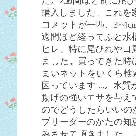
た。2週間ほど前に尾び
購入しました。これを家
コメットが一匹、3~4
週間ほど経ってふと水
ヒレ、特に尾びれや口
ました。買ってきた時
まいネットをいくら検
困っています....。
揚げの強いエサを与えて
のでどうしたらいいのか困
ブリーダーのかたの知
みさせて頂きました。