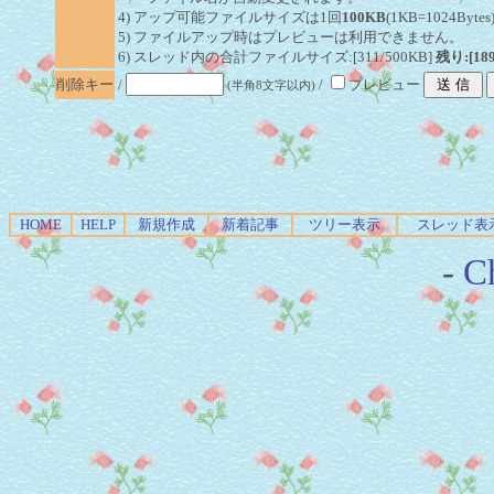
4) アップ可能ファイルサイズは1回
100KB
(1KB=1024By
5) ファイルアップ時はプレビューは利用できません。
6) スレッド内の合計ファイルサイズ:[311/500KB]
残り:[18
削除キー
/
/
プレビュー
(半角8文字以内)
HOME
HELP
新規作成
新着記事
ツリー表示
スレッド表
-
Ch