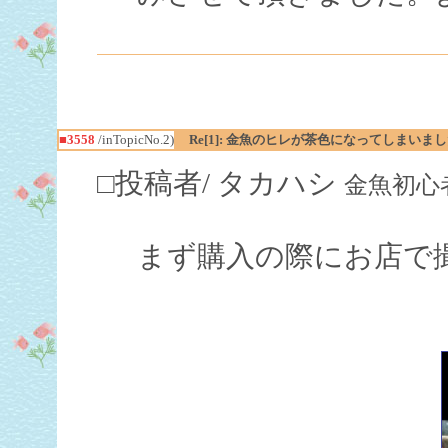
■3558
/inTopicNo.2)
Re[1]: 金魚のヒレが茶色になってしまいました
□投稿者/ タカハシ
金魚初心者(3回
まず購入の際にお店で