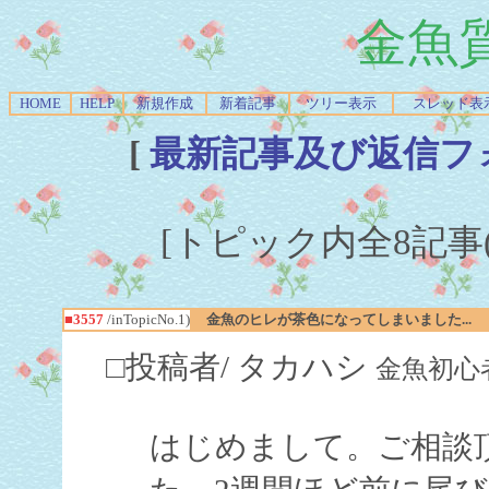
金魚
HOME
HELP
新規作成
新着記事
ツリー表示
スレッド表
[
最新記事及び返信フ
[トピック内全8記事(1-
■3557
/inTopicNo.1)
金魚のヒレが茶色になってしまいました...
□投稿者/ タカハシ
金魚初心者(1回
はじめまして。ご相談