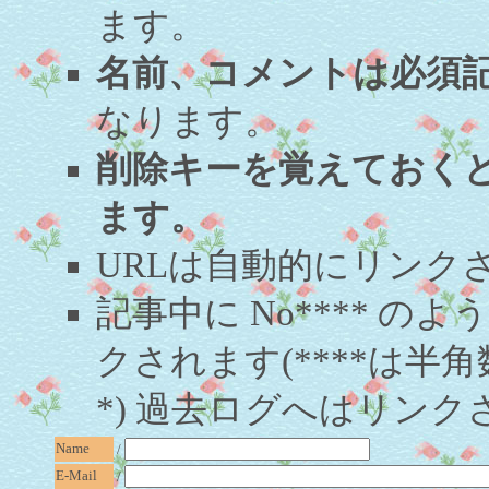
ます。
名前、コメントは必須
なります。
削除キーを覚えておく
ます。
URLは自動的にリンク
記事中に No**** 
クされます(****は半角
*) 過去ログへはリンク
Name
/
E-Mail
/