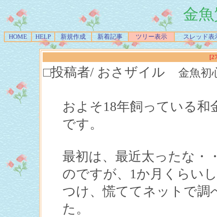
金魚
HOME
HELP
新規作成
新着記事
ツリー表示
スレッド表
[2
□投稿者/ おさザイル
金魚初心者(
およそ18年飼っている
です。
最初は、最近太ったな・
のですが、1か月くらい
つけ、慌ててネットで調
た。