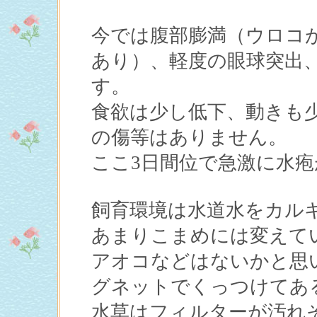
今では腹部膨満（ウロコ
あり）、軽度の眼球突出
す。
食欲は少し低下、動きも
の傷等はありません。
ここ3日間位で急激に水
飼育環境は水道水をカル
あまりこまめには変えて
アオコなどはないかと思
グネットでくっつけてあ
水草はフィルターが汚れ