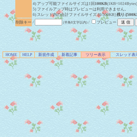
4) アップ可能ファイルサイズは1回
100KB
(1KB=1024By
5) ファイルアップ時はプレビューは利用できません。
6) スレッド内の合計ファイルサイズ:[0/500KB]
残り:[500K
削除キー
/
/
プレビュー
(半角8文字以内)
HOME
HELP
新規作成
新着記事
ツリー表示
スレッド表