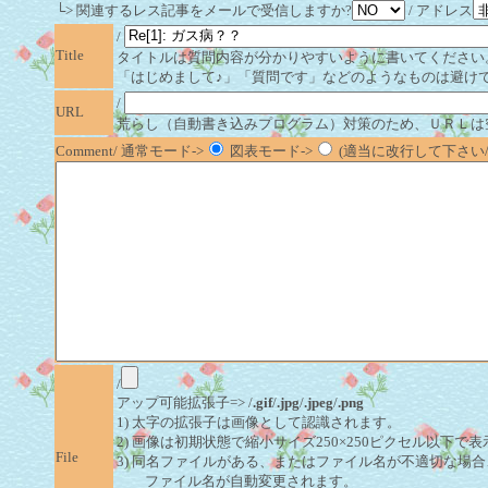
└> 関連するレス記事をメールで受信しますか?
/ アドレス
/
Title
タイトルは質問内容が分かりやすいように書いてください
「はじめまして♪」「質問です」などのようなものは避け
/
URL
荒らし（自動書き込みプログラム）対策のため、ＵＲＬは
Comment/ 通常モード->
図表モード->
(適当に改行して下さい/半
/
アップ可能拡張子=> /
.gif
/
.jpg
/
.jpeg
/
.png
1) 太字の拡張子は画像として認識されます。
2) 画像は初期状態で縮小サイズ250×250ピクセル以下で
File
3) 同名ファイルがある、またはファイル名が不適切な場合
ファイル名が自動変更されます。