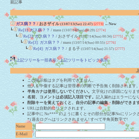
親記事
ガス病？？
/ おさザイル
←Now
(13/07/13(Sat) 22:47)
[2773]
┗
Re[1]: ガス病？？
/ mass
(13/07/14(Sun) 00:29)
[2774]
┗
Re[2]: ガス病？？
/ おさザイル
(13/07/14(Sun) 00:34)
[2775]
┗
Re[3]: ガス病？？
/ mass
(13/07/14(Sun) 00:55)
[2776]
┗
Re[4]: ガス病？？
/ まる子
(13/07/14(Sun) 21:57)
[2777]
上記ツリーを一括表示
/
上記ツリーをトピック表示
この掲示板はタグを利用できません。
他人を中傷する記事は管理者の判断で予告無く削除されます
半角カナは使用しないでください。
文字化けの原因になりま
名前、コメントは必須記入項目です。
記入漏れはエラーにな
削除キーを覚えておくと、自分の記事の編集・削除ができま
URLは自動的にリンクされます。
記事中に No**** のように書くとその部分が記事Noにリンクさ
*) 過去ログへはリンクされません! すべて半角英数字で!
Name
/
E-Mail
/