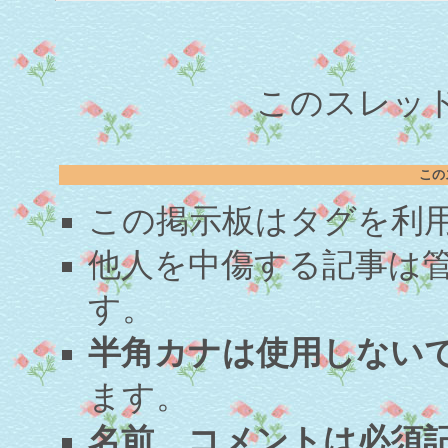
このスレッド
この
この掲示板はタグを利
他人を中傷する記事は
す。
半角カナは使用しない
ます。
名前、コメントは必須