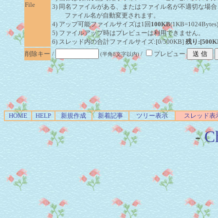
File
3) 同名ファイルがある、またはファイル名が不適切な場合
ファイル名が自動変更されます。
4) アップ可能ファイルサイズは1回
100KB
(1KB=1024By
5) ファイルアップ時はプレビューは利用できません。
6) スレッド内の合計ファイルサイズ:[0/500KB]
残り:[500K
削除キー
/
/
プレビュー
(半角8文字以内)
HOME
HELP
新規作成
新着記事
ツリー表示
スレッド表
-
Ch