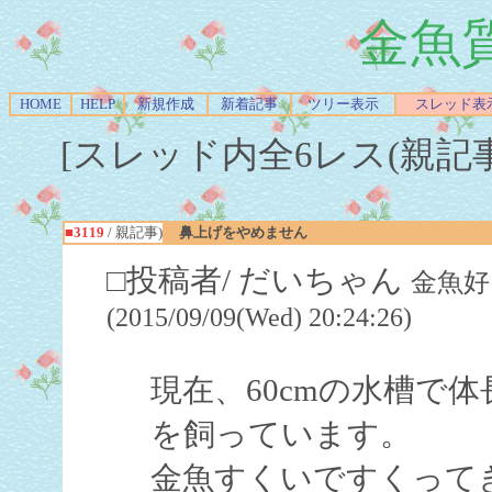
金魚
HOME
HELP
新規作成
新着記事
ツリー表示
スレッド表
[スレッド内全6レス(親記事-Re
■3119
/ 親記事)
鼻上げをやめません
□投稿者/ だいちゃん
金魚好
(2015/09/09(Wed) 20:24:26)
現在、60cmの水槽で体
を飼っています。
金魚すくいですくって