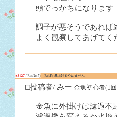
頭でっかちになります
調子が悪そうであれば
よく観察してあげてく
■3127
/ ResNo.5)
Re[5]: 鼻上げをやめません
□投稿者/ みー
金魚初心者(1回)-(20
金魚に外掛けは濾過不
濾過機を変えるか水換