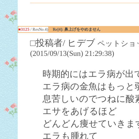
■3125
/ ResNo.4)
Re[4]: 鼻上げをやめません
□投稿者/ ヒデブ
ペットショッ
(2015/09/13(Sun) 21:29:38)
時期的にはエラ病が出
エラ病の金魚はもっと
息苦しいのでつねに酸
エサをあげるほど
どんどん痩せていきま
エラも腫れて