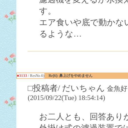
す。
エア食いや底で動かな
るような…
■3133
/ ResNo.6)
Re[6]: 鼻上げをやめません
□投稿者/ だいちゃん
金魚好
(2015/09/22(Tue) 18:54:14)
お二人とも、回答あり
外掛け式の濾過装置で