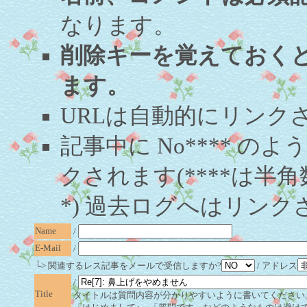
なります。
削除キーを覚えておく
ます。
URLは自動的にリンク
記事中に No**** 
クされます(****は半角
*) 過去ログへはリンク
Name
/
E-Mail
/
└> 関連するレス記事をメールで受信しますか?
/ アドレス
/
Title
タイトルは質問内容が分かりやすいように書いてください