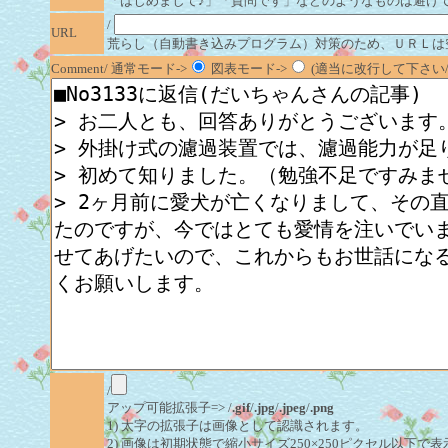
「はじめまして♪」「質問です」などのようなものは避け
/
URL
荒らし（自動書き込みプログラム）対策のため、ＵＲＬは
Comment/ 通常モード->
図表モード->
(適当に改行して下さい/半
/
アップ可能拡張子=> /
.gif
/
.jpg
/
.jpeg
/
.png
1) 太字の拡張子は画像として認識されます。
2) 画像は初期状態で縮小サイズ250×250ピクセル以下で